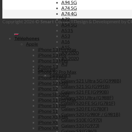
A94 5G
A74 5G
A74 4G
A72
Copyright 2026 ©
Smart Corner
| Design & Development by
C
A54 5G
A53 S
A53
Téléphones
A16
Apple
A15
iPhone 13 Pro Max
A9 2020
iPhone 13 Pro
A5 2020
iPhone 13 Mini
A3
iPhone 13
Samsung
iPhone 12 Pro Max
Samsung S
iPhone 12 Pro
Galaxy S21 Ultra 5G (G998B)
iPhone 12 Mini
Galaxy S21 5G (G991B)
iPhone 12
Galaxy S21 FE (G990B)
iPhone SE 2020
Galaxy S20 Ultra (G988F)
iPhone 11 Pro Max
Galaxy S20 FE 5G (G781F)
iPhone 11 Pro
Galaxy S20 FE (G780F)
iPhone 11
Galaxy S20 (G980F / G981B)
iPhone XS Max
Galaxy S10E (G970)
iPhone XS
Galaxy S10 (G973)
iPhone XR
Galaxy S9 (G960)