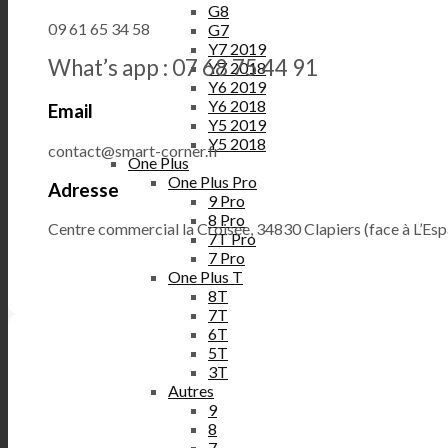
G8
09 61 65 34 58
G7
Y7 2019
What’s app : 07 68 75 44 91
Y7 2018
Y6 2019
Y6 2018
Email
Y5 2019
Y5 2018
contact@smart-corner.fr
One Plus
One Plus Pro
Adresse
9 Pro
8 Pro
Centre commercial la Croisée, 34830 Clapiers (face à L’Es
7T Pro
7 Pro
One Plus T
8T
7T
6T
5T
3T
Autres
9
8
7