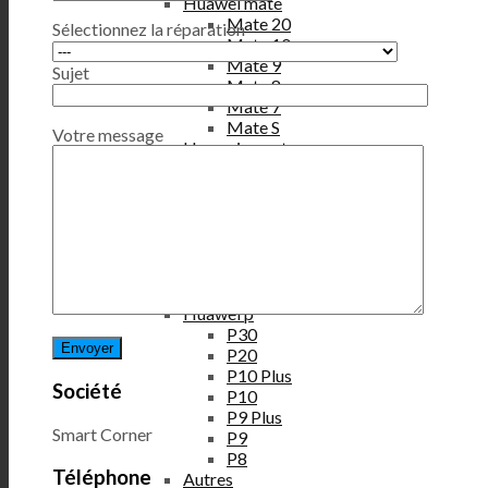
Huawei mate
Mate 20
Sélectionnez la réparation
Mate 10
Mate 9
Sujet
Mate 8
Mate 7
Mate S
Votre message
Huawei smart
P Smart 2021
P Smart 2020
P Smart 2019 Plus
P Smart Plus
P Smart 2019
P Smart 2017
P Smart Z
Huawei p
P30
P20
P10 Plus
Société
P10
P9 Plus
Smart Corner
P9
P8
Téléphone
Autres