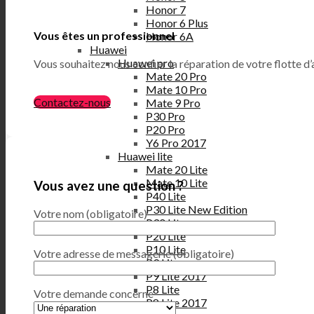
Honor 7
Honor 6 Plus
Vous êtes un professionnel
Honor 6A
Huawei
Huawei pro
Vous souhaitez nous confier la réparation de votre flotte d’
Mate 20 Pro
Mate 10 Pro
Contactez-nous
Mate 9 Pro
P30 Pro
P20 Pro
Y6 Pro 2017
Huawei lite
Mate 20 Lite
Mate 10 Lite
Vous avez une question ?
P40 Lite
P30 Lite New Edition
Votre nom (obligatoire)
P30 Lite
P20 Lite
P10 Lite
Votre adresse de messagerie (obligatoire)
P9 Lite
P9 Lite 2017
P8 Lite
Votre demande concerne
P8 Lite 2017