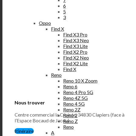
6
5
3
Oppo
Find X
Find X3 Pro
Find X3 Neo
Find X3 Lite
Find X2 Pro
Find X2 Neo
Find X2 Lite
Find X
Reno
Reno 10 X Zoom
Reno 6
Reno 4 Pro 5G
Reno 4Z 5G
Nous trouver
Reno 4 5G
Reno 2Z
Centre commercial la Croisée, 34830 Clapiers (face à
Reno 2
l’Espace Bocaud de Jacou)
Reno Z
Reno
Itinéraire
A