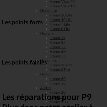
Honor View 20
Honor View 10
Honor lite
Honor 20 Lite
Honor 10 Lite
Les points forts
Honor 9 Lite
Honor 8 Lite
Honor x
Honor 9x
Honor 8x
--
Honor 7X
Honor 6X
Honor 5X
Honor pro
Les points faibles
Honor 20 Pro
Honor 8 Pro
Honor c
Honor 6C
Honor 5C
--
Autres
Honor 20
Les réparations pour P9
Honor 10
Honor Play
Honor 9