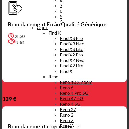
7
6
5
3
Remplacement Ecran Qualité Générique
Oppo
Find X
2h30
Find X3 Pro
1 an
Find X3 Neo
Find X3 Lite
Find X2 Pro
Find X2 Neo
Find X2 Lite
Find X
Reno
Reno 10 X Zoom
Reno 6
Reno 4 Pro 5G
Reno 4Z 5G
139 €
Reno 4 5G
Reno 2Z
Reno 2
Reno Z
Reno
Remplacement coque arrière