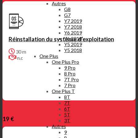
Autres
G8
G7
Y7 2019
Y7 2018
Y6 2019
Y6 2018
Réinstallation du système d’exploitation
Y5 2019
Y5 2018
30 m
One Plus
n.c
One Plus Pro
9 Pro
8 Pro
7T Pro
7 Pro
One Plus T
8T
7T
6T
5T
19 €
3T
Autres
9
8