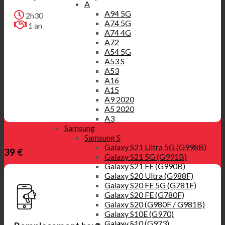
A
A94 5G
2h30
A74 5G
1 an
A74 4G
A72
A54 5G
A53 S
A53
A16
A15
A9 2020
A5 2020
A3
Samsung
Samsung S
Galaxy S21 Ultra 5G (G998B)
39 €
Galaxy S21 5G (G991B)
Galaxy S21 FE (G990B)
Galaxy S20 Ultra (G988F)
Galaxy S20 FE 5G (G781F)
Galaxy S20 FE (G780F)
Galaxy S20 (G980F / G981B)
Galaxy S10E (G970)
Galaxy S10 (G973)