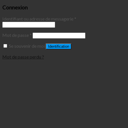
Connexion
Identifiant ou adresse de messagerie
*
Mot de passe
*
Se souvenir de moi
Identification
Mot de passe perdu ?