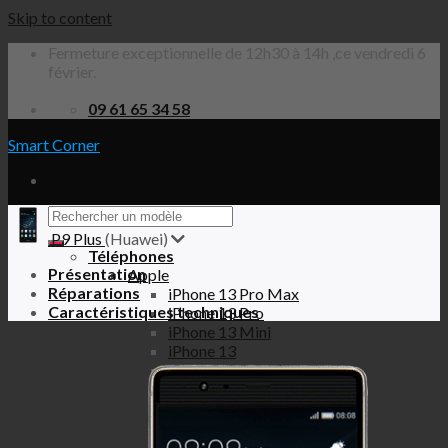
Skip to content
Fermeture exceptionnelle de 12h30 à 14h ,ce vendredi 6
février.
09 61 65 34 58
Smart Corner
P9 Plus
(Huawei)
Téléphones
Présentation
Apple
Réparations
iPhone 13 Pro Max
Caractéristiques techniques
iPhone 13 Pro
iPhone 13 Mini
iPhone 13
iPhone 12 Pro Max
iPhone 12 Pro
iPhone 12 Mini
iPhone 12
iPhone SE 2020