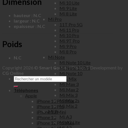
Dimension
Mi 10 Lite
Mi 9 Lite
Mi 8 Lite
hauteur : N.C
Mi Pro
largeur : N.C
11T Pro 5G
epaisseur : N.C
Mi 11 Pro
Mi 10 Pro
Mi 9T Pro
Poids
Mi 9 Pro
Mi 8 Pro
Mi Note
N.C
Mi Note 10 Lite
Copyright 2026 ©
Smart Corner
| Design & Development by
Mi Note 10 Pro
CG Online
Mi Note 10
Mi Max & Mix
Mi Max 3
Mi Max 2
Téléphones
Mi Mix 3
Apple
Mi Mix 2s
iPhone 13 Pro Max
Mi Mix 2
iPhone 13 Pro
Mi A
iPhone 13 Mini
Mi A3
iPhone 13
Mi A2 Lite
iPhone 12 Pro Max
Mi A2