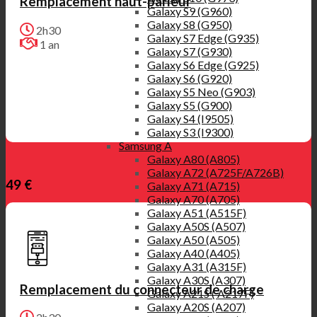
Remplacement haut-parleur
Galaxy S9 (G960)
Galaxy S8 (G950)
2h30
Galaxy S7 Edge (G935)
1 an
Galaxy S7 (G930)
Galaxy S6 Edge (G925)
Galaxy S6 (G920)
Galaxy S5 Neo (G903)
Galaxy S5 (G900)
Galaxy S4 (I9505)
Galaxy S3 (I9300)
Samsung A
Galaxy A80 (A805)
Galaxy A72 (A725F/A726B)
49 €
Galaxy A71 (A715)
Galaxy A70 (A705)
Galaxy A51 (A515F)
Galaxy A50S (A507)
Galaxy A50 (A505)
Galaxy A40 (A405)
Galaxy A31 (A315F)
Galaxy A30S (A307)
Remplacement du connecteur de charge
Galaxy A21S ( A217F)
Galaxy A20S (A207)