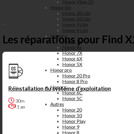
Honor View 10
Honor lite
Honor 20 Lite
Honor 10 Lite
--
Honor 9 Lite
Honor 8 Lite
Les réparations pour Find X2
Honor x
Honor 9x
Honor 8x
Honor 7X
Honor 6X
Honor 5X
Honor pro
Honor 20 Pro
Honor 8 Pro
Honor c
Réinstallation du système d’exploitation
Honor 6C
Honor 5C
30m
Autres
1 an
Honor 20
Honor 10
Honor Play
Honor 9
Honor 8