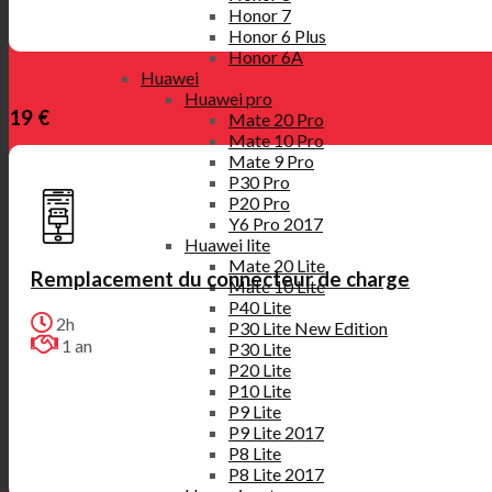
Honor 7
Honor 6 Plus
Honor 6A
Huawei
Huawei pro
19 €
Mate 20 Pro
Mate 10 Pro
Mate 9 Pro
P30 Pro
P20 Pro
Y6 Pro 2017
Huawei lite
Mate 20 Lite
Remplacement du connecteur de charge
Mate 10 Lite
P40 Lite
2h
P30 Lite New Edition
1 an
P30 Lite
P20 Lite
P10 Lite
P9 Lite
P9 Lite 2017
P8 Lite
P8 Lite 2017