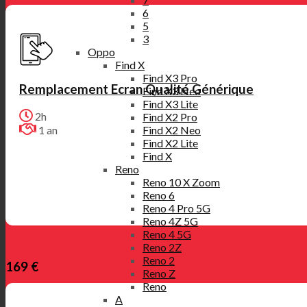
6
5
3
Oppo
Find X
Find X3 Pro
Remplacement Ecran Qualité Générique
Find X3 Neo
Find X3 Lite
2h
Find X2 Pro
Find X2 Neo
1 an
Find X2 Lite
Find X
Reno
Reno 10 X Zoom
Reno 6
Reno 4 Pro 5G
Reno 4Z 5G
Reno 4 5G
Reno 2Z
Reno 2
169 €
Reno Z
Reno
A