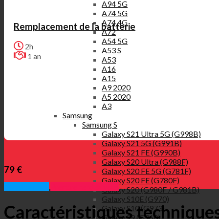
A94 5G
A74 5G
A74 4G
Remplacement de la batterie
A72
A54 5G
2h
A53 S
1 an
A53
A16
A15
A9 2020
A5 2020
A3
Samsung
Samsung S
Galaxy S21 Ultra 5G (G998B)
Galaxy S21 5G (G991B)
Galaxy S21 FE (G990B)
Galaxy S20 Ultra (G988F)
79 €
Galaxy S20 FE 5G (G781F)
Galaxy S20 FE (G780F)
Appelez nous
Prendre rendez vous
Galaxy S20 (G980F / G981B)
Galaxy S10E (G970)
Caractéristiques technique
Galaxy S10 (G973)
Galaxy S9 (G960)