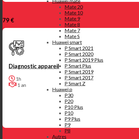
Huawei mate
Mate 20
Mate 10
Mate 9
79 €
Mate 8
Mate 7
Mate S
Huawei smart
P Smart 2021
P Smart 2020
P Smart 2019 Plus
Diagnostic appareil
P Smart Plus
P Smart 2019
P Smart 2017
1h
P Smart Z
1 an
Huawei p
P30
P20
P10 Plus
P10
P9 Plus
P9
P8
Autres