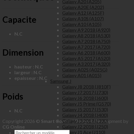
Galaxy A20 (A205)
Galaxy A20E (A202)
Galaxy A12 (A125F)
Capacite
Galaxy A10S (A107)
Galaxy A10 (A105)
Galaxy A9 2018 (A920)
N.C
Galaxy A8 2018 (A530)
Galaxy A7 2018 (A750)
Galaxy A7 2017 (A720)
Dimension
Galaxy A6 2018 (A600)
Galaxy A5 2017 (A520)
Galaxy A3 2017 (A320)
hauteur : N.C
Galaxy A02S (A025G)
largeur : N.C
Galaxy A01 (A015)
epaisseur : N.C
Samsung J
Galaxy J8 2018 (J810F)
Galaxy J7 2017 (J730)
Poids
Galaxy J6 2018 (J600)
Galaxy J5 Prime (G570)
Galaxy J5 2017 (J530)
N.C
Galaxy J4 2018 (J400)
Galaxy J3 2017 (J330)
Copyright 2026 ©
Smart Corner
| Design & Development by
Galaxy J2 2018 (J250)
CG Online
Galaxy J1 Ace (J110)