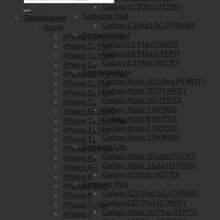
Galaxy J1 2016 (J120F)
Samsung Fold
Téléphones
Galaxy Z Fold2 5G (F916B)
Apple
Samsung Mini
iPhone 13 Pro Max
Galaxy S5 Mini (G800)
iPhone 13 Pro
Galaxy S4 Mini (I9195)
iPhone 13 Mini
Galaxy S3 Mini (I8190)
iPhone 13
Samsung Note
iPhone 12 Pro Max
Galaxy Note 20 Ultra (N981F)
iPhone 12 Pro
Galaxy Note 20 (N980F)
iPhone 12 Mini
Galaxy Note 10 (N970)
iPhone 12
Galaxy Note 9 (N960)
iPhone SE 2020
Galaxy Note 8 (N950)
iPhone 11 Pro Max
Galaxy Note 4 (N910)
iPhone 11 Pro
Galaxy Note 3 (N9005)
iPhone 11
Samsung Lite
iPhone XS Max
Galaxy Note 10 Lite (N770)
iPhone XS
Galaxy Note 3 Lite (N7505)
iPhone XR
Galaxy S10 Lite (G770)
iPhone X
Samsung Plus
iPhone 8 Plus
Galaxy S21 Plus 5G (G996B)
iPhone 8
Galaxy S20 Plus (G985F)
iPhone 7 Plus
Galaxy Note 10 Plus (N975)
iPhone 7