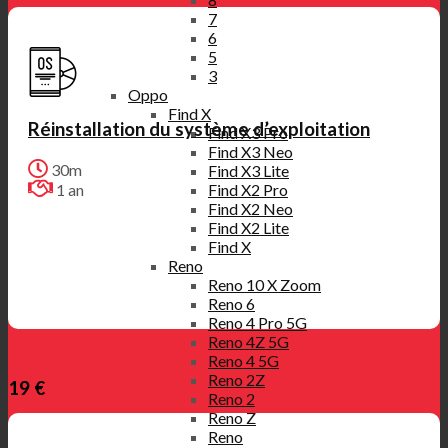
7
6
5
3
Oppo
Find X
Réinstallation du système d’exploitation
Find X3 Pro
Find X3 Neo
30m
Find X3 Lite
1 an
Find X2 Pro
Find X2 Neo
Find X2 Lite
Find X
Reno
Reno 10 X Zoom
Reno 6
Reno 4 Pro 5G
Reno 4Z 5G
Reno 4 5G
Reno 2Z
19 €
Reno 2
Reno Z
Reno