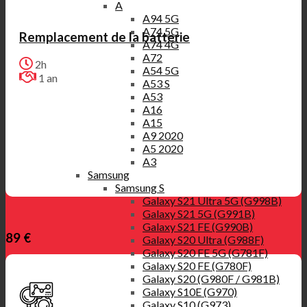
A
A94 5G
A74 5G
Remplacement de la batterie
A74 4G
A72
2h
A54 5G
1 an
A53 S
A53
A16
A15
A9 2020
A5 2020
A3
Samsung
Samsung S
Galaxy S21 Ultra 5G (G998B)
Galaxy S21 5G (G991B)
Galaxy S21 FE (G990B)
89 €
Galaxy S20 Ultra (G988F)
Galaxy S20 FE 5G (G781F)
Galaxy S20 FE (G780F)
Galaxy S20 (G980F / G981B)
Galaxy S10E (G970)
Galaxy S10 (G973)