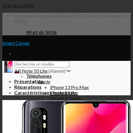
Skip to content
Fermeture exceptionnelle de 12h30 à 14h ,ce vendredi 6
février.
09 61 65 34 58
Smart Corner
Mi Note 10 Lite
(Xiaomi)
Téléphones
Présentation
Apple
Réparations
iPhone 13 Pro Max
Caractéristiques techniques
iPhone 13 Pro
iPhone 13 Mini
iPhone 13
iPhone 12 Pro Max
iPhone 12 Pro
iPhone 12 Mini
iPhone 12
iPhone SE 2020