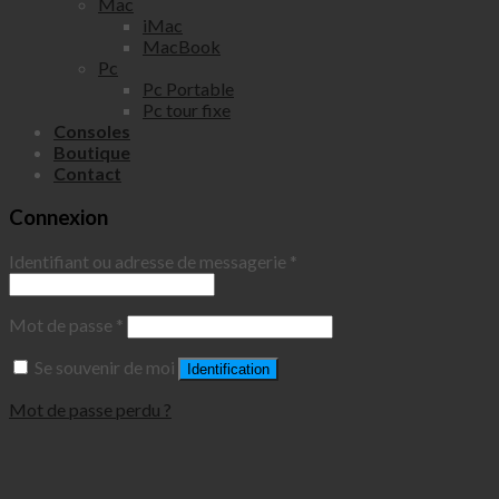
Mac
iMac
MacBook
Pc
Pc Portable
Pc tour fixe
Consoles
Boutique
Contact
Connexion
Identifiant ou adresse de messagerie
*
Mot de passe
*
Se souvenir de moi
Identification
Mot de passe perdu ?