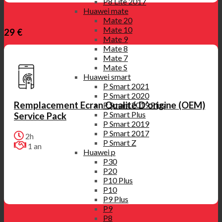
P8 Lite 2017
Huawei mate
Mate 20
Mate 10
29 €
Mate 9
Mate 8
Mate 7
Mate S
Huawei smart
P Smart 2021
P Smart 2020
Remplacement Ecran Qualité D’origine (OEM)
P Smart 2019 Plus
P Smart Plus
Service Pack
P Smart 2019
P Smart 2017
2h
P Smart Z
1 an
Huawei p
P30
P20
P10 Plus
P10
P9 Plus
P9
P8