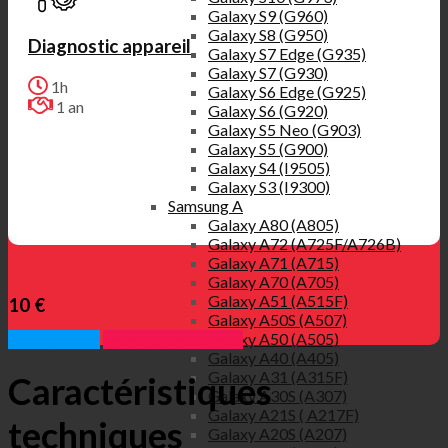
Galaxy S9 (G960)
Galaxy S8 (G950)
Diagnostic appareil
Galaxy S7 Edge (G935)
Galaxy S7 (G930)
1h
Galaxy S6 Edge (G925)
1 an
Galaxy S6 (G920)
Galaxy S5 Neo (G903)
Galaxy S5 (G900)
Galaxy S4 (I9505)
Galaxy S3 (I9300)
Samsung A
Galaxy A80 (A805)
Galaxy A72 (A725F/A726B)
Galaxy A71 (A715)
Galaxy A70 (A705)
Galaxy A51 (A515F)
10 €
Galaxy A50S (A507)
Galaxy A50 (A505)
Appelez nous
Prendre rendez vous
Galaxy A40 (A405)
Galaxy A31 (A315F)
Caractéristiques
Galaxy A30S (A307)
Galaxy A21S ( A217F)
techniques
Galaxy A20S (A207)