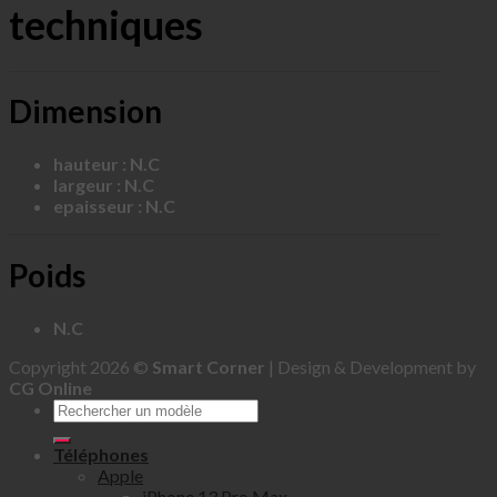
techniques
Dimension
hauteur : N.C
largeur : N.C
epaisseur : N.C
Poids
N.C
Copyright 2026 ©
Smart Corner
| Design & Development by
CG Online
Téléphones
Apple
iPhone 13 Pro Max