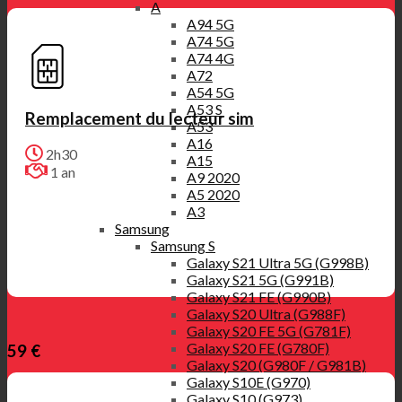
A
A94 5G
A74 5G
A74 4G
A72
A54 5G
A53 S
Remplacement du lecteur sim
A53
A16
2h30
A15
1 an
A9 2020
A5 2020
A3
Samsung
Samsung S
Galaxy S21 Ultra 5G (G998B)
Galaxy S21 5G (G991B)
Galaxy S21 FE (G990B)
Galaxy S20 Ultra (G988F)
Galaxy S20 FE 5G (G781F)
Galaxy S20 FE (G780F)
59 €
Galaxy S20 (G980F / G981B)
Galaxy S10E (G970)
Galaxy S10 (G973)