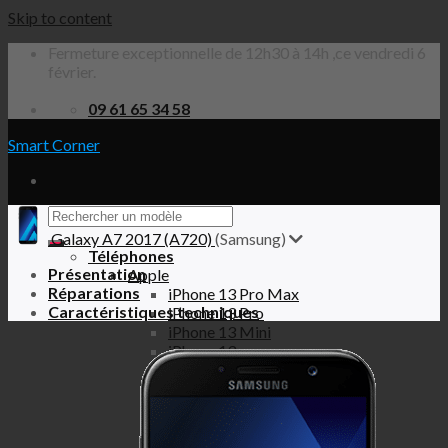
Skip to content
Fermeture exceptionnelle de 12h30 à 14h ,ce vendredi 6
février.
09 61 65 34 58
Smart Corner
Galaxy A7 2017 (A720)
(Samsung)
Téléphones
Présentation
Apple
Réparations
iPhone 13 Pro Max
Caractéristiques techniques
iPhone 13 Pro
iPhone 13 Mini
iPhone 13
iPhone 12 Pro Max
iPhone 12 Pro
iPhone 12 Mini
iPhone 12
iPhone SE 2020