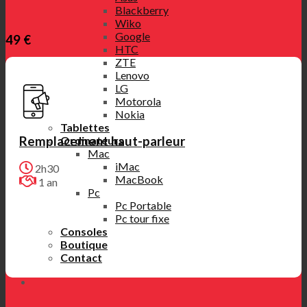
Blackberry
Wiko
Google
49 €
HTC
ZTE
Lenovo
LG
Motorola
Nokia
Tablettes
Remplacement haut-parleur
Ordinateurs
Mac
iMac
2h30
MacBook
1 an
Pc
Pc Portable
Pc tour fixe
Consoles
Boutique
Contact