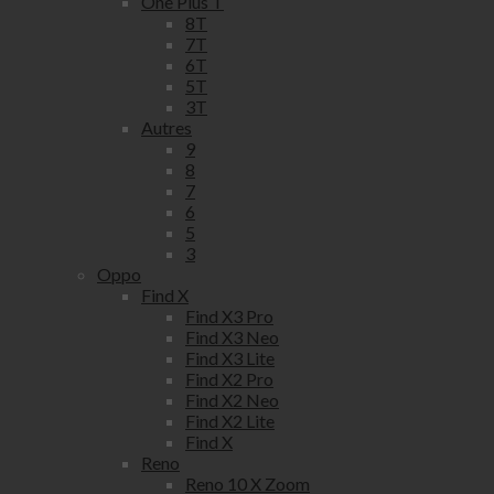
One Plus T
8T
7T
6T
5T
3T
Autres
9
8
7
6
5
3
Oppo
Find X
Find X3 Pro
Find X3 Neo
Find X3 Lite
Find X2 Pro
Find X2 Neo
Find X2 Lite
Find X
Reno
Reno 10 X Zoom