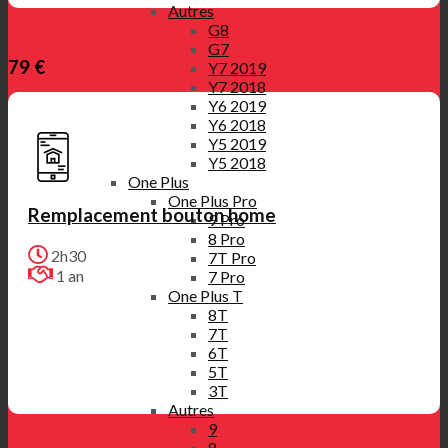
Autres
G8
G7
79 €
Y7 2019
Y7 2018
Y6 2019
Y6 2018
Y5 2019
Y5 2018
One Plus
One Plus Pro
Remplacement bouton home
9 Pro
8 Pro
2h30
7T Pro
1 an
7 Pro
One Plus T
8T
7T
6T
5T
3T
Autres
9
8