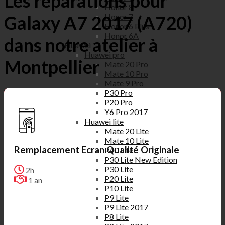
Les réparations pour
Honor 8
Honor 7
Galaxy A7 2017 (A720)
Honor 6 Plus
Honor 6A
dans notre atelier à
Huawei
Huawei pro
Montpellier
Mate 20 Pro
Mate 10 Pro
Mate 9 Pro
P30 Pro
P20 Pro
Y6 Pro 2017
Huawei lite
Mate 20 Lite
Mate 10 Lite
Remplacement Ecran Qualité Originale
P40 Lite
P30 Lite New Edition
P30 Lite
2h
P20 Lite
1 an
P10 Lite
P9 Lite
P9 Lite 2017
P8 Lite