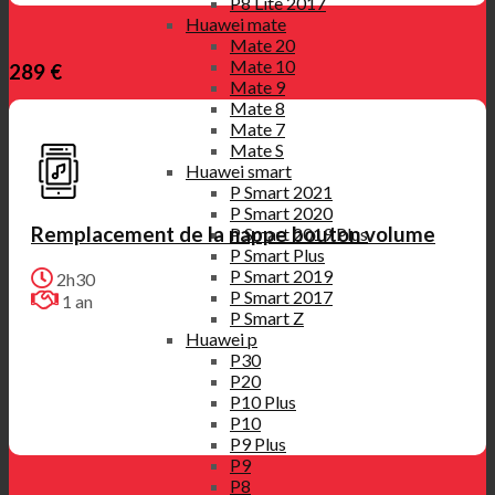
P8 Lite 2017
Huawei mate
Mate 20
Mate 10
289 €
Mate 9
Mate 8
Mate 7
Mate S
Huawei smart
P Smart 2021
P Smart 2020
Remplacement de la nappe bouton volume
P Smart 2019 Plus
P Smart Plus
P Smart 2019
2h30
P Smart 2017
1 an
P Smart Z
Huawei p
P30
P20
P10 Plus
P10
P9 Plus
P9
P8