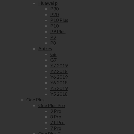
Huawei p
P30
P20
P10 Plus
P10
P9 Plus
P9
P8
Autres
G8
G7
Y7 2019
Y7 2018
Y6 2019
Y6 2018
Y5 2019
Y5 2018
One Plus
One Plus Pro
9 Pro
8 Pro
7T Pro
7 Pro
One Plus T