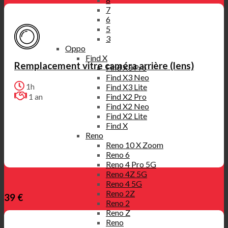
7
6
5
3
Oppo
Find X
Remplacement vitre caméra arrière (lens)
Find X3 Pro
Find X3 Neo
1h
Find X3 Lite
1 an
Find X2 Pro
Find X2 Neo
Find X2 Lite
Find X
Reno
Reno 10 X Zoom
Reno 6
Reno 4 Pro 5G
Reno 4Z 5G
Reno 4 5G
Reno 2Z
39 €
Reno 2
Reno Z
Reno