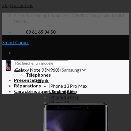
Skip to content
Fermeture exceptionnelle de 12h30 à 14h ,ce vendredi 6
février.
09 61 65 34 58
Smart Corner
Galaxy Note 9 (N960)
(Samsung)
Téléphones
Présentation
Apple
Réparations
iPhone 13 Pro Max
Caractéristiques techniques
iPhone 13 Pro
iPhone 13 Mini
iPhone 13
iPhone 12 Pro Max
iPhone 12 Pro
iPhone 12 Mini
iPhone 12
iPhone SE 2020