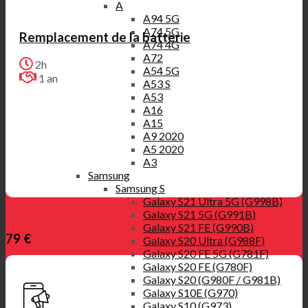
A
A94 5G
A74 5G
Remplacement de la batterie
A74 4G
A72
2h
A54 5G
1 an
A53 S
A53
A16
A15
A9 2020
A5 2020
A3
Samsung
Samsung S
Galaxy S21 Ultra 5G (G998B)
Galaxy S21 5G (G991B)
Galaxy S21 FE (G990B)
79 €
Galaxy S20 Ultra (G988F)
Galaxy S20 FE 5G (G781F)
Galaxy S20 FE (G780F)
Galaxy S20 (G980F / G981B)
Galaxy S10E (G970)
Galaxy S10 (G973)