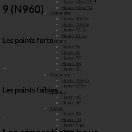
Honor View 20
9 (N960)
Honor View 10
Honor lite
Honor 20 Lite
Honor 10 Lite
Honor 9 Lite
Honor 8 Lite
Les points forts
Honor x
Honor 9x
Honor 8x
Honor 7X
Honor 6X
--
Honor 5X
Honor pro
Honor 20 Pro
Honor 8 Pro
Les points faibles
Honor c
Honor 6C
Honor 5C
Autres
Honor 20
--
Honor 10
Honor Play
Honor 9