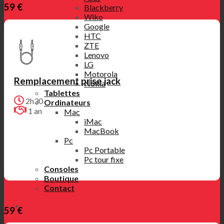
59 €
Blackberry
Wiko
Google
HTC
ZTE
Lenovo
LG
Motorola
Remplacement prise jack
Nokia
Tablettes
2h30
Ordinateurs
1 an
Mac
iMac
MacBook
Pc
Pc Portable
Pc tour fixe
Consoles
Boutique
Contact
59 €