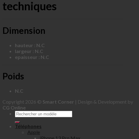
techniques
Dimension
hauteur : N.C
largeur : N.C
epaisseur : N.C
Poids
N.C
Copyright 2026 ©
Smart Corner
| Design & Development by
CG Online
Téléphones
Apple
iPhone 13 Pro Max