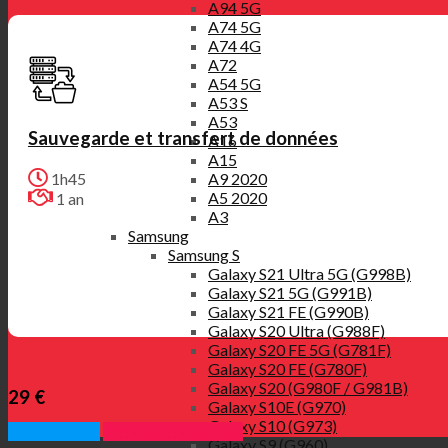
A94 5G
A74 5G
A74 4G
A72
A54 5G
A53 S
A53
Sauvegarde et transfert de données
A16
A15
1h45
A9 2020
A5 2020
1 an
A3
Samsung
Samsung S
Galaxy S21 Ultra 5G (G998B)
Galaxy S21 5G (G991B)
Galaxy S21 FE (G990B)
Galaxy S20 Ultra (G988F)
Galaxy S20 FE 5G (G781F)
Galaxy S20 FE (G780F)
Galaxy S20 (G980F / G981B)
29 €
Galaxy S10E (G970)
Galaxy S10 (G973)
Appelez nous
Prendre rendez vous
Galaxy S9 (G960)