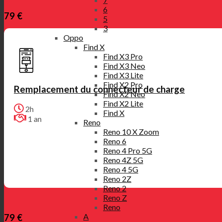
6
79 €
5
3
Oppo
Find X
Find X3 Pro
Find X3 Neo
Find X3 Lite
Find X2 Pro
Remplacement du connecteur de charge
Find X2 Neo
Find X2 Lite
2h
Find X
1 an
Reno
Reno 10 X Zoom
Reno 6
Reno 4 Pro 5G
Reno 4Z 5G
Reno 4 5G
Reno 2Z
Reno 2
Reno Z
Reno
A
79 €