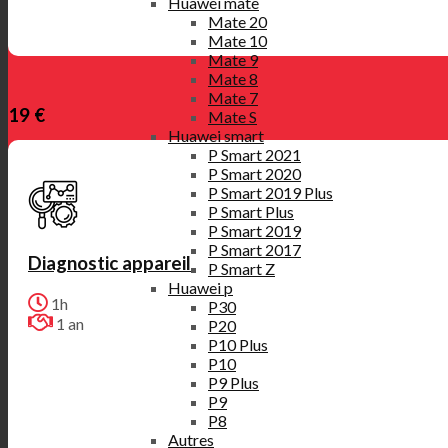
Huawei mate
Mate 20
Mate 10
Mate 9
Mate 8
Mate 7
19 €
Mate S
Huawei smart
P Smart 2021
P Smart 2020
P Smart 2019 Plus
P Smart Plus
P Smart 2019
P Smart 2017
Diagnostic appareil
P Smart Z
Huawei p
1h
P30
1 an
P20
P10 Plus
P10
P9 Plus
P9
P8
Autres