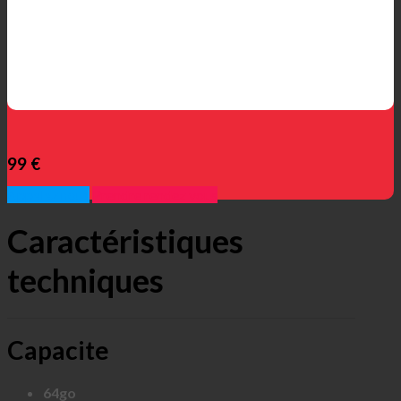
99 €
Appelez nous
Prendre rendez vous
Caractéristiques
techniques
Capacite
64go