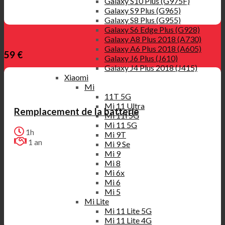
Galaxy S10 Plus (G975F)
Galaxy S9 Plus (G965)
Galaxy S8 Plus (G955)
Galaxy S6 Edge Plus (G928)
Galaxy A8 Plus 2018 (A730)
Galaxy A6 Plus 2018 (A605)
59 €
Galaxy J6 Plus (J610)
Galaxy J4 Plus 2018 (J415)
Xiaomi
Mi
11T 5G
Mi 11 Ultra
Remplacement de la batterie
Mi 11i 5G
Mi 11 5G
1h
Mi 9T
1 an
Mi 9 Se
Mi 9
Mi 8
Mi 6x
Mi 6
Mi 5
Mi Lite
Mi 11 Lite 5G
Mi 11 Lite 4G