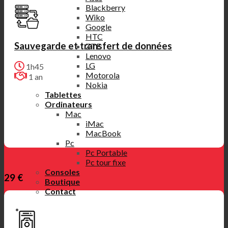
Blackberry
Wiko
Google
HTC
Sauvegarde et transfert de données
ZTE
Lenovo
LG
1h45
Motorola
1 an
Nokia
Tablettes
Ordinateurs
Mac
iMac
MacBook
Pc
Pc Portable
Pc tour fixe
Consoles
29 €
Boutique
Contact