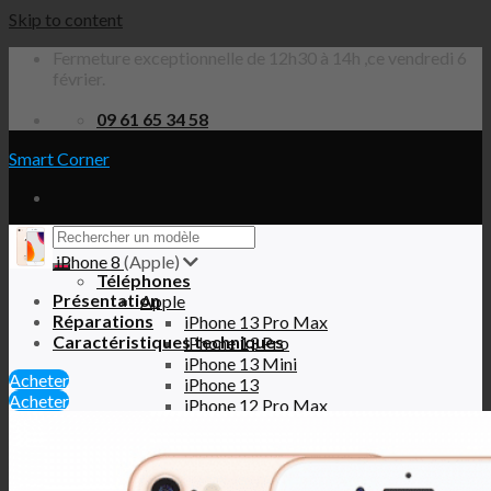
Skip to content
Fermeture exceptionnelle de 12h30 à 14h ,ce vendredi 6
février.
09 61 65 34 58
Smart Corner
iPhone 8
(Apple)
Téléphones
Présentation
Apple
Réparations
iPhone 13 Pro Max
Caractéristiques techniques
iPhone 13 Pro
iPhone 13 Mini
Acheter
iPhone 13
Acheter
iPhone 12 Pro Max
iPhone 12 Pro
iPhone 12 Mini
iPhone 12
iPhone SE 2020