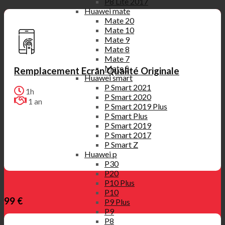
P8 Lite 2017
Huawei mate
Mate 20
Mate 10
Mate 9
Mate 8
Mate 7
Mate S
Remplacement Ecran Qualité Originale
Huawei smart
P Smart 2021
1h
P Smart 2020
1 an
P Smart 2019 Plus
P Smart Plus
P Smart 2019
P Smart 2017
P Smart Z
Huawei p
P30
P20
P10 Plus
P10
99 €
P9 Plus
P9
P8