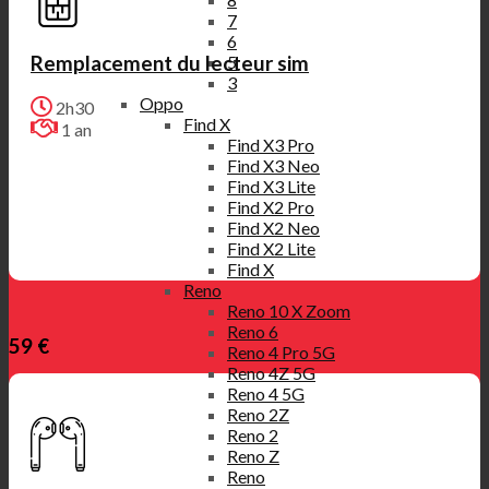
7
6
Remplacement du lecteur sim
5
3
Oppo
2h30
Find X
1 an
Find X3 Pro
Find X3 Neo
Find X3 Lite
Find X2 Pro
Find X2 Neo
Find X2 Lite
Find X
Reno
Reno 10 X Zoom
Reno 6
59 €
Reno 4 Pro 5G
Reno 4Z 5G
Reno 4 5G
Reno 2Z
Reno 2
Reno Z
Reno