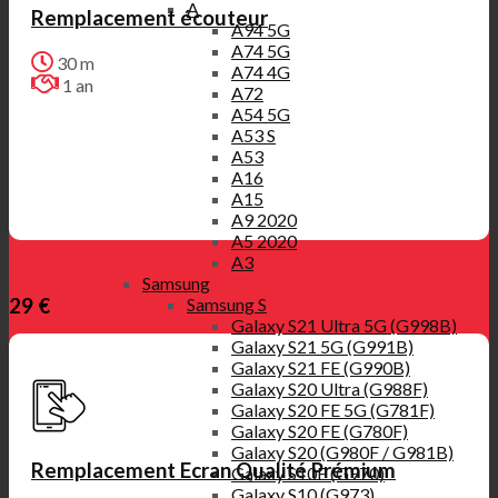
A
Remplacement écouteur
A94 5G
A74 5G
30 m
A74 4G
1 an
A72
A54 5G
A53 S
A53
A16
A15
A9 2020
A5 2020
A3
Samsung
Samsung S
29 €
Galaxy S21 Ultra 5G (G998B)
Galaxy S21 5G (G991B)
Galaxy S21 FE (G990B)
Galaxy S20 Ultra (G988F)
Galaxy S20 FE 5G (G781F)
Galaxy S20 FE (G780F)
Galaxy S20 (G980F / G981B)
Remplacement Ecran Qualité Prémium
Galaxy S10E (G970)
Galaxy S10 (G973)