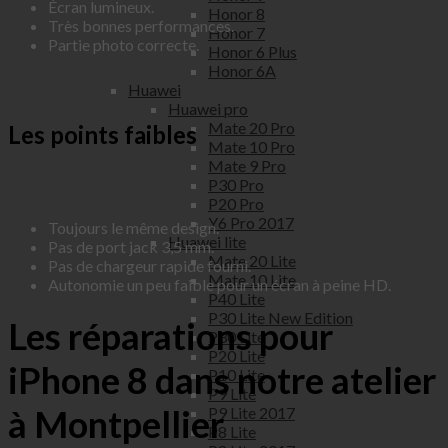
Écran lumineux.
Honor 8
Très bonnes performances.
Honor 7
Partie photo correcte.
Honor 6 Plus
Honor 6A
Huawei
Huawei pro
Mate 20 Pro
Les points faibles
Mate 10 Pro
Mate 9 Pro
P30 Pro
P20 Pro
Y6 Pro 2017
Toujours le même design.
Huawei lite
Pas de port jack 3,5 mm.
Mate 20 Lite
Pas de chargeur rapide fourni.
Mate 10 Lite
Autonomie un peu faible pour un écran à peine HD.
P40 Lite
P30 Lite New Edition
Les réparations pour
P30 Lite
P20 Lite
iPhone 8 dans notre atelier
P10 Lite
P9 Lite
à Montpellier
P9 Lite 2017
P8 Lite