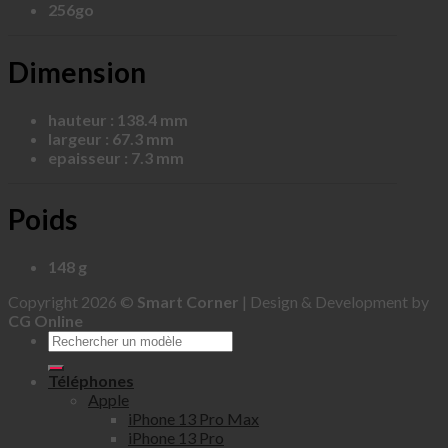
256go
Dimension
hauteur : 138.4 mm
largeur : 67.3 mm
epaisseur : 7.3 mm
Poids
148 g
Copyright 2026 ©
Smart Corner
| Design & Development by
CG Online
Téléphones
Apple
iPhone 13 Pro Max
iPhone 13 Pro