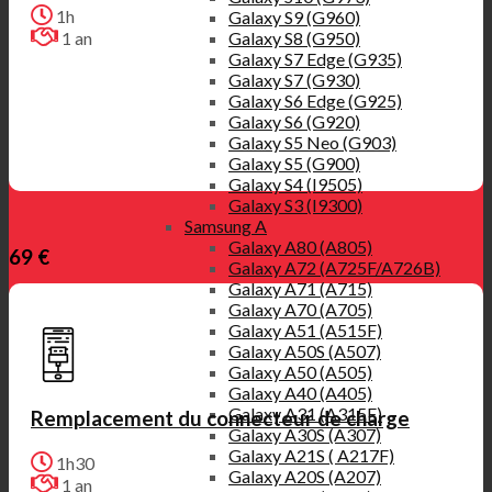
1h
Galaxy S9 (G960)
Galaxy S8 (G950)
1 an
Galaxy S7 Edge (G935)
Galaxy S7 (G930)
Galaxy S6 Edge (G925)
Galaxy S6 (G920)
Galaxy S5 Neo (G903)
Galaxy S5 (G900)
Galaxy S4 (I9505)
Galaxy S3 (I9300)
Samsung A
Galaxy A80 (A805)
69 €
Galaxy A72 (A725F/A726B)
Galaxy A71 (A715)
Galaxy A70 (A705)
Galaxy A51 (A515F)
Galaxy A50S (A507)
Galaxy A50 (A505)
Galaxy A40 (A405)
Galaxy A31 (A315F)
Remplacement du connecteur de charge
Galaxy A30S (A307)
Galaxy A21S ( A217F)
1h30
Galaxy A20S (A207)
1 an