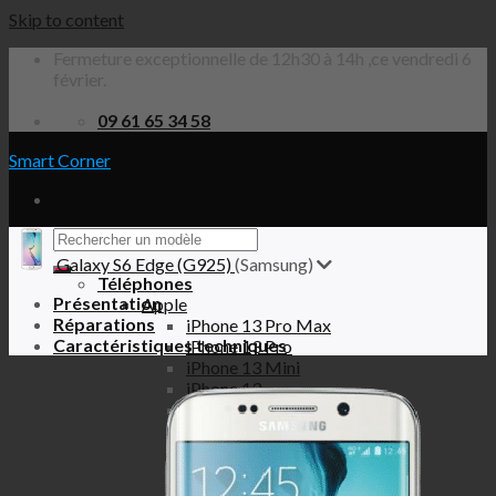
Skip to content
Fermeture exceptionnelle de 12h30 à 14h ,ce vendredi 6
février.
09 61 65 34 58
Smart Corner
Galaxy S6 Edge (G925)
(Samsung)
Téléphones
Présentation
Apple
Réparations
iPhone 13 Pro Max
Caractéristiques techniques
iPhone 13 Pro
iPhone 13 Mini
iPhone 13
iPhone 12 Pro Max
iPhone 12 Pro
iPhone 12 Mini
iPhone 12
iPhone SE 2020