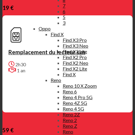
7
19 €
6
5
3
Oppo
Find X
Find X3 Pro
Find X3 Neo
Find X3 Lite
Remplacement du lecteur sim
Find X2 Pro
Find X2 Neo
2h30
Find X2 Lite
1 an
Find X
Reno
Reno 10 X Zoom
Reno 6
Reno 4 Pro 5G
Reno 4Z 5G
Reno 4 5G
Reno 2Z
Reno 2
Reno Z
59 €
Reno