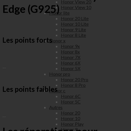
Honor View 20
Edge (G925)
Honor View 10
Honor lite
Honor 20 Lite
Honor 10 Lite
Honor 9 Lite
Honor 8 Lite
Les points forts
Honor x
Honor 9x
Honor 8x
Honor 7X
Honor 6X
--
Honor 5X
Honor pro
Honor 20 Pro
Honor 8 Pro
Les points faibles
Honor c
Honor 6C
Honor 5C
Autres
Honor 20
--
Honor 10
Honor Play
Honor 9