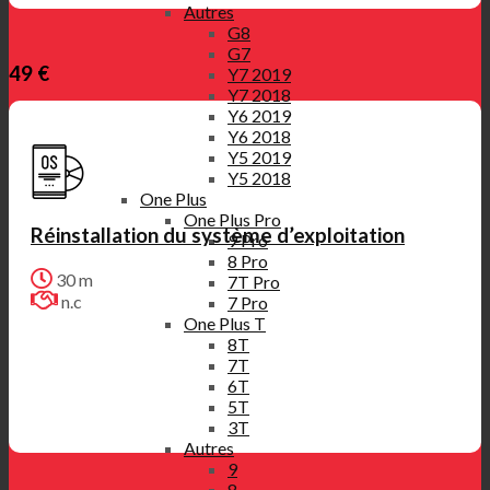
Autres
G8
G7
49 €
Y7 2019
Y7 2018
Y6 2019
Y6 2018
Y5 2019
Y5 2018
One Plus
One Plus Pro
Réinstallation du système d’exploitation
9 Pro
8 Pro
30 m
7T Pro
n.c
7 Pro
One Plus T
8T
7T
6T
5T
3T
Autres
9
8