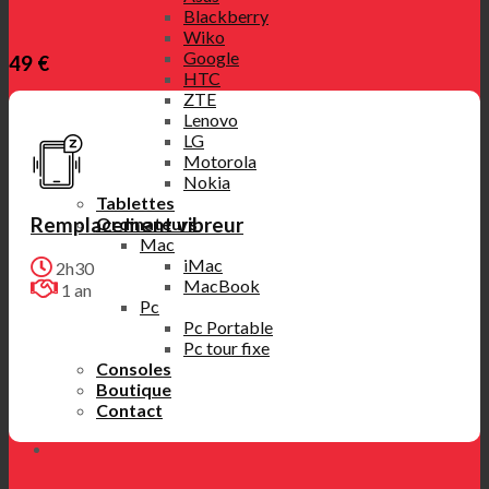
Blackberry
Wiko
Google
49 €
HTC
ZTE
Lenovo
LG
Motorola
Nokia
Tablettes
Remplacement vibreur
Ordinateurs
Mac
iMac
2h30
MacBook
1 an
Pc
Pc Portable
Pc tour fixe
Consoles
Boutique
Contact