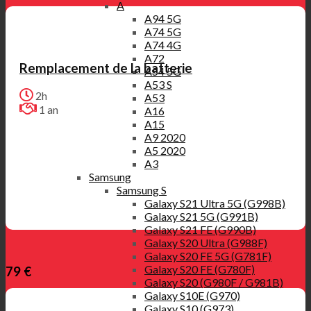
A
A94 5G
A74 5G
A74 4G
A72
Remplacement de la batterie
A54 5G
A53 S
2h
A53
1 an
A16
A15
A9 2020
A5 2020
A3
Samsung
Samsung S
Galaxy S21 Ultra 5G (G998B)
Galaxy S21 5G (G991B)
Galaxy S21 FE (G990B)
Galaxy S20 Ultra (G988F)
Galaxy S20 FE 5G (G781F)
Galaxy S20 FE (G780F)
79 €
Galaxy S20 (G980F / G981B)
Galaxy S10E (G970)
Galaxy S10 (G973)