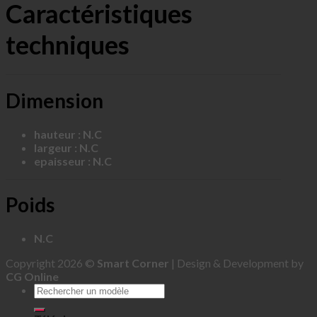
Caractéristiques
techniques
Dimension
hauteur : N.C
largeur : N.C
epaisseur : N.C
Poids
N.C
Copyright 2026 ©
Smart Corner
| Design & Development by
CG Online