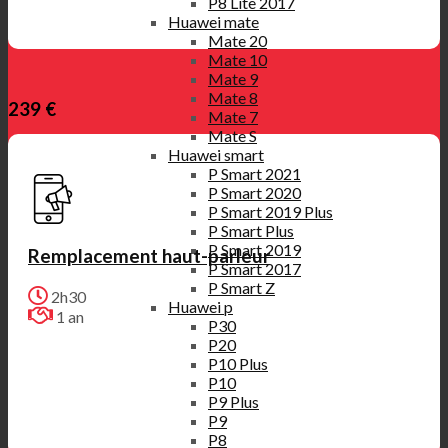
P8 Lite 2017
Huawei mate
Mate 20
Mate 10
Mate 9
Mate 8
239 €
Mate 7
Mate S
Huawei smart
P Smart 2021
P Smart 2020
P Smart 2019 Plus
P Smart Plus
P Smart 2019
Remplacement haut-parleur
P Smart 2017
P Smart Z
2h30
Huawei p
1 an
P30
P20
P10 Plus
P10
P9 Plus
P9
P8