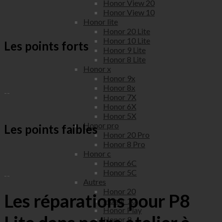
Honor View 20
Honor View 10
Honor lite
Honor 20 Lite
Honor 10 Lite
Les points forts
Honor 9 Lite
Honor 8 Lite
Honor x
Honor 9x
Honor 8x
--
Honor 7X
Honor 6X
Honor 5X
Honor pro
Les points faibles
Honor 20 Pro
Honor 8 Pro
Honor c
Honor 6C
Honor 5C
--
Autres
Honor 20
Les réparations pour P8
Honor 10
Honor Play
Honor 9