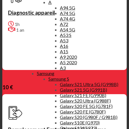
A
A94 5G
Diagnostic appareil
A74 5G
A74 4G
A72
1h
A54 5G
1 an
A53 S
A53
A16
A15
A9 2020
A5 2020
A3
Samsung
Samsung S
Galaxy S21 Ultra 5G (G998B)
10 €
Galaxy S21 5G (G991B)
Galaxy S21 FE (G990B)
Galaxy S20 Ultra (G988F)
Galaxy S20 FE 5G (G781F)
Galaxy S20 FE (G780F)
Galaxy S20 (G980F / G981B)
Galaxy S10E (G970)
Galaxy S10 (G973)