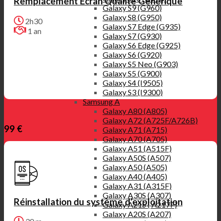
Remplacement Ecran Qualité Générique
Galaxy S9 (G960)
Galaxy S8 (G950)
2h30
Galaxy S7 Edge (G935)
1 an
Galaxy S7 (G930)
Galaxy S6 Edge (G925)
Galaxy S6 (G920)
Galaxy S5 Neo (G903)
Galaxy S5 (G900)
Galaxy S4 (I9505)
Galaxy S3 (I9300)
Samsung A
Galaxy A80 (A805)
Galaxy A72 (A725F/A726B)
99 €
Galaxy A71 (A715)
Galaxy A70 (A705)
Galaxy A51 (A515F)
Galaxy A50S (A507)
Galaxy A50 (A505)
Galaxy A40 (A405)
Galaxy A31 (A315F)
Galaxy A30S (A307)
Réinstallation du système d’exploitation
Galaxy A21S ( A217F)
Galaxy A20S (A207)