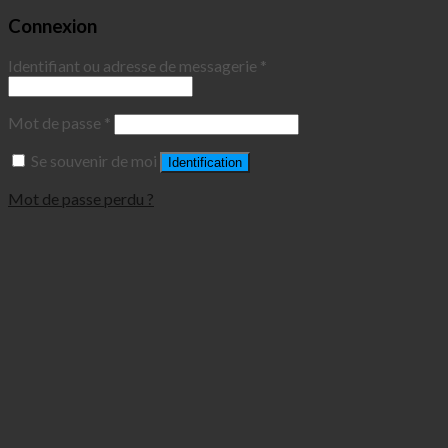
Connexion
Identifiant ou adresse de messagerie
*
Mot de passe
*
Se souvenir de moi
Identification
Mot de passe perdu ?