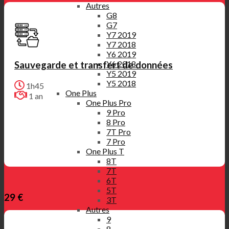
Autres
G8
G7
Y7 2019
Y7 2018
Y6 2019
Y6 2018
Sauvegarde et transfert de données
Y5 2019
Y5 2018
1h45
One Plus
1 an
One Plus Pro
9 Pro
8 Pro
7T Pro
7 Pro
One Plus T
8T
7T
6T
5T
29 €
3T
Autres
9
8