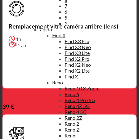
7
6
5
3
Remplacement vitre caméra arrière (lens)
Oppo
Find X
1h
Find X3 Pro
1 an
Find X3 Neo
Find X3 Lite
Find X2 Pro
Find X2 Neo
Find X2 Lite
Find X
Reno
Reno 10 X Zoom
Reno 6
Reno 4 Pro 5G
Reno 4Z 5G
39 €
Reno 4 5G
Reno 2Z
Reno 2
Reno Z
Reno