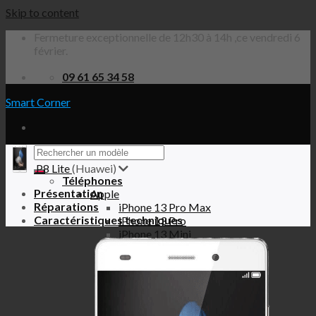
Skip to content
Fermeture exceptionnelle de 12h30 à 14h ,ce vendredi 6
février.
09 61 65 34 58
Smart Corner
P8 Lite
(Huawei)
Téléphones
Présentation
Apple
Réparations
iPhone 13 Pro Max
Caractéristiques techniques
iPhone 13 Pro
iPhone 13 Mini
iPhone 13
iPhone 12 Pro Max
iPhone 12 Pro
iPhone 12 Mini
iPhone 12
iPhone SE 2020