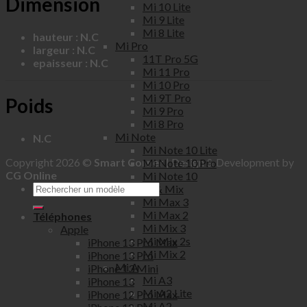
Dimension
Mi 10 Lite
Mi 9 Lite
Mi 8 Lite
hauteur : N.C
Mi Pro
largeur : N.C
11T Pro 5G
epaisseur : N.C
Mi 11 Pro
Mi 10 Pro
Mi 9T Pro
Poids
Mi 9 Pro
Mi 8 Pro
Mi Note
N.C
Mi Note 10 Lite
Copyright 2026 ©
Smart Corner
| Design & Development by
Mi Note 10 Pro
CG Online
Mi Note 10
Mi Max & Mix
Mi Max 3
Mi Max 2
Téléphones
Mi Mix 3
Apple
Mi Mix 2s
iPhone 13 Pro Max
Mi Mix 2
iPhone 13 Pro
Mi A
iPhone 13 Mini
Mi A3
iPhone 13
Mi A2 Lite
iPhone 12 Pro Max
Mi A2