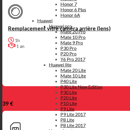
Honor 7
Honor 6 Plus
Honor 6A
Huawei
Huawei pro
Remplacement vitre caméra arrière (lens)
Mate 20 Pro
Mate 10 Pro
1h
Mate 9 Pro
1 an
P30 Pro
P20 Pro
Y6 Pro 2017
Huawei lite
Mate 20 Lite
Mate 10 Lite
P40 Lite
P30 Lite New Edition
P30 Lite
P20 Lite
39 €
P10 Lite
P9 Lite
P9 Lite 2017
P8 Lite
P8 Lite 2017