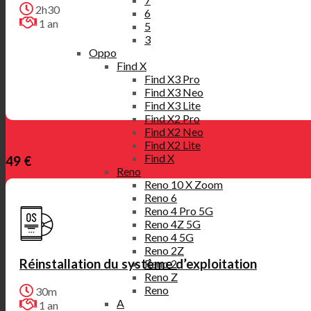
2h30
6
1 an
5
3
Oppo
Find X
Find X3 Pro
Find X3 Neo
Find X3 Lite
Find X2 Pro
Find X2 Neo
Find X2 Lite
Find X
49 €
Reno
Reno 10 X Zoom
Reno 6
Reno 4 Pro 5G
Reno 4Z 5G
Reno 4 5G
Reno 2Z
Réinstallation du système d’exploitation
Reno 2
Reno Z
Reno
30m
A
1 an