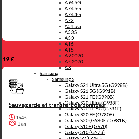
A94 5G
A74 5G
A74 4G
A72
A54 5G
A53 S
A53
A16
A15
A9 2020
19 €
A5 2020
A3
Samsung
Samsung S
Galaxy S21 Ultra 5G (G998B)
Galaxy S21 5G (G991B)
Galaxy S21 FE (G990B)
Galaxy S20 Ultra (G988F)
Sauvegarde et transfert de données
Galaxy S20 FE 5G (G781F)
Galaxy S20 FE (G780F)
1h45
Galaxy S20 (G980F / G981B)
1 an
Galaxy S10E (G970)
Galaxy S10 (G973)
Galaxy S9 (G960)