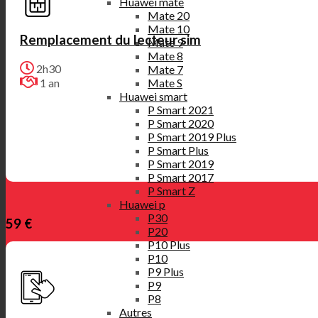
Huawei mate
Mate 20
Mate 10
Remplacement du lecteur sim
Mate 9
Mate 8
2h30
Mate 7
Mate S
1 an
Huawei smart
P Smart 2021
P Smart 2020
P Smart 2019 Plus
P Smart Plus
P Smart 2019
P Smart 2017
P Smart Z
Huawei p
P30
59 €
P20
P10 Plus
P10
P9 Plus
P9
P8
Autres