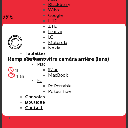
Blackberry
Wiko
Google
99 €
HTC
ZTE
Lenovo
LG
Motorola
Nokia
Tablettes
Remplacement vitre caméra arrière (lens)
Ordinateurs
Mac
iMac
1h
MacBook
1 an
Pc
Pc Portable
Pc tour fixe
Consoles
Boutique
Contact