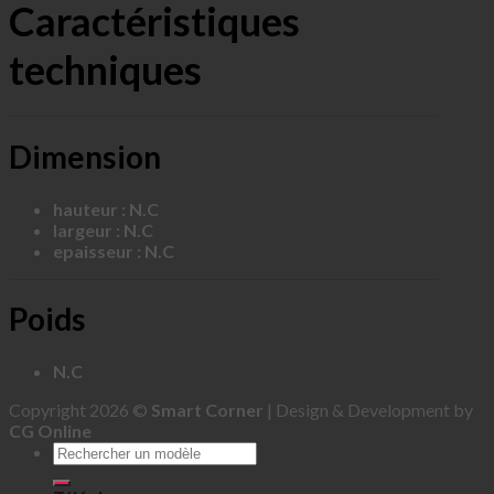
Caractéristiques
techniques
Dimension
hauteur : N.C
largeur : N.C
epaisseur : N.C
Poids
N.C
Copyright 2026 ©
Smart Corner
| Design & Development by
CG Online