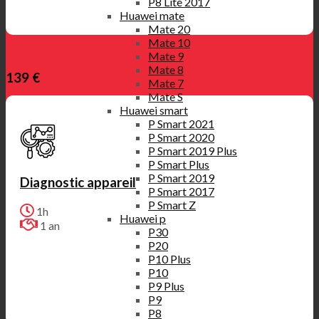
P8 Lite 2017
Huawei mate
Mate 20
Mate 10
Mate 9
Mate 8
139 €
Mate 7
Mate S
Huawei smart
P Smart 2021
P Smart 2020
P Smart 2019 Plus
P Smart Plus
P Smart 2019
Diagnostic appareil
P Smart 2017
P Smart Z
1h
Huawei p
1 an
P30
P20
P10 Plus
P10
P9 Plus
P9
P8