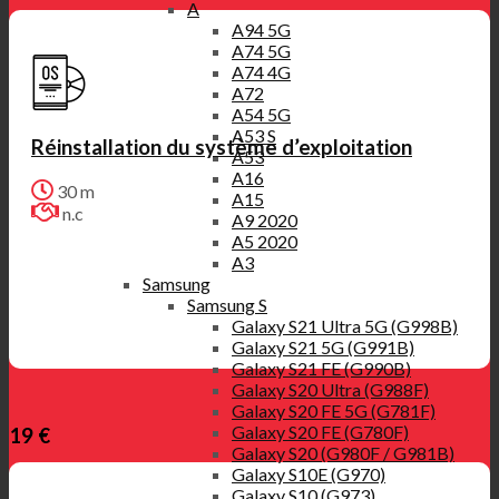
A
A94 5G
A74 5G
A74 4G
A72
A54 5G
A53 S
Réinstallation du système d’exploitation
A53
A16
30 m
A15
n.c
A9 2020
A5 2020
A3
Samsung
Samsung S
Galaxy S21 Ultra 5G (G998B)
Galaxy S21 5G (G991B)
Galaxy S21 FE (G990B)
Galaxy S20 Ultra (G988F)
Galaxy S20 FE 5G (G781F)
Galaxy S20 FE (G780F)
19 €
Galaxy S20 (G980F / G981B)
Galaxy S10E (G970)
Galaxy S10 (G973)