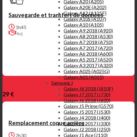
Galaxy A20 (A205)
Galaxy A20E (A202)
Galaxy A12 (A125F)
Sauvegarde et transfert de données
Galaxy A10S (A107)
Galaxy A10 (A105)
1h45
Galaxy A9 2018 (A920)
n.c
Galaxy A8 2018 (A530)
Galaxy A7 2018 (A750)
Galaxy A7 2017 (A720)
Galaxy A6 2018 (A600)
Galaxy A5 2017 (A520)
Galaxy A3 2017 (A320)
Galaxy A02S (A025G)
Galaxy A01 (A015)
Samsung J
Galaxy J8 2018 (J810F)
29 €
Galaxy J7 2017 (J730)
Galaxy J6 2018 (J600)
Galaxy J5 Prime (G570)
Galaxy J5 2017 (J530)
Galaxy J4 2018 (J400)
Remplacement coque arrière
Galaxy J3 2017 (J330)
Galaxy J2 2018 (J250)
Galaxy J1 Ace (J110)
2h30