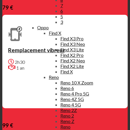
7
79 €
6
5
3
Oppo
Find X
Find X3 Pro
Find X3 Neo
Find X3 Lite
Remplacement vibreur
Find X2 Pro
Find X2 Neo
2h30
Find X2 Lite
1 an
Find X
Reno
Reno 10 X Zoom
Reno 6
Reno 4 Pro 5G
Reno 4Z 5G
Reno 4 5G
Reno 2Z
Reno 2
Reno Z
99 €
Reno