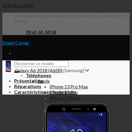
Skip to content
Fermeture exceptionnelle de 12h30 à 14h ,ce vendredi 6
février.
09 61 65 34 58
Smart Corner
Galaxy A6 2018 (A600)
(Samsung)
Téléphones
Présentation
Apple
Réparations
iPhone 13 Pro Max
Caractéristiques techniques
iPhone 13 Pro
iPhone 13 Mini
iPhone 13
iPhone 12 Pro Max
iPhone 12 Pro
iPhone 12 Mini
iPhone 12
iPhone SE 2020