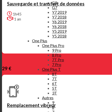
G8
Sauvegarde et transfert de données
G7
Y7 2019
1h45
Y7 2018
1 an
Y6 2019
Y6 2018
Y5 2019
Y5 2018
One Plus
One Plus Pro
9 Pro
8 Pro
7T Pro
7 Pro
29 €
One Plus T
8T
7T
6T
5T
3T
Autres
9
Remplacement vibreur
8
7