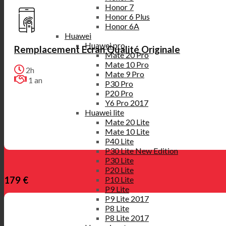
Honor 7
Honor 6 Plus
Honor 6A
Huawei
Huawei pro
Remplacement Ecran Qualité Originale
Mate 20 Pro
Mate 10 Pro
2h
Mate 9 Pro
1 an
P30 Pro
P20 Pro
Y6 Pro 2017
Huawei lite
Mate 20 Lite
Mate 10 Lite
P40 Lite
P30 Lite New Edition
P30 Lite
P20 Lite
179 €
P10 Lite
P9 Lite
P9 Lite 2017
P8 Lite
P8 Lite 2017