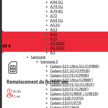
A94 5G
A74 5G
A74 4G
A72
A54 5G
A53 S
A53
A16
A15
A9 2020
49 €
A5 2020
A3
Samsung
Samsung S
Galaxy S21 Ultra 5G (G998B)
Galaxy S21 5G (G991B)
Galaxy S21 FE (G990B)
Galaxy S20 Ultra (G988F)
Remplacement du lecteur sim
Galaxy S20 FE 5G (G781F)
Galaxy S20 FE (G780F)
2h30
Galaxy S20 (G980F / G981B)
1 an
Galaxy S10E (G970)
Galaxy S10 (G973)
Galaxy S9 (G960)