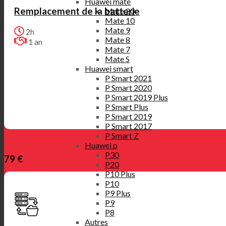
Huawei mate
Remplacement de la batterie
Mate 20
Mate 10
Mate 9
2h
Mate 8
1 an
Mate 7
Mate S
Huawei smart
P Smart 2021
P Smart 2020
P Smart 2019 Plus
P Smart Plus
P Smart 2019
P Smart 2017
P Smart Z
Huawei p
P30
79 €
P20
P10 Plus
P10
P9 Plus
P9
P8
Autres