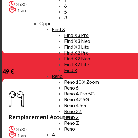
2h30
6
1 an
5
3
Oppo
Find X
Find X3 Pro
Find X3 Neo
Find X3 Lite
Find X2 Pro
Find X2 Neo
Find X2 Lite
Find X
49 €
Reno
Reno 10 X Zoom
Reno 6
Reno 4 Pro 5G
Reno 4Z 5G
Reno 4 5G
Reno 2Z
Remplacement écouteur
Reno 2
Reno Z
Reno
2h30
A
1 an