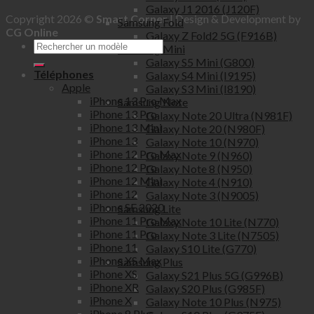
Galaxy J1 2016 (J120F)
Copyright 2026 ©
Smart Corner
| Design & Development by
Samsung Fold
CG Online
Galaxy Z Fold2 5G (F916B)
Samsung Mini
Galaxy S5 Mini (G800)
Téléphones
Galaxy S4 Mini (I9195)
Apple
Galaxy S3 Mini (I8190)
iPhone 13 Pro Max
Samsung Note
iPhone 13 Pro
Galaxy Note 20 Ultra (N981F)
iPhone 13 Mini
Galaxy Note 20 (N980F)
iPhone 13
Galaxy Note 10 (N970)
iPhone 12 Pro Max
Galaxy Note 9 (N960)
iPhone 12 Pro
Galaxy Note 8 (N950)
iPhone 12 Mini
Galaxy Note 4 (N910)
iPhone 12
Galaxy Note 3 (N9005)
iPhone SE 2020
Samsung Lite
iPhone 11 Pro Max
Galaxy Note 10 Lite (N770)
iPhone 11 Pro
Galaxy Note 3 Lite (N7505)
iPhone 11
Galaxy S10 Lite (G770)
iPhone XS Max
Samsung Plus
iPhone XS
Galaxy S21 Plus 5G (G996B)
iPhone XR
Galaxy S20 Plus (G985F)
iPhone X
Galaxy Note 10 Plus (N975)
iPhone 8 Plus