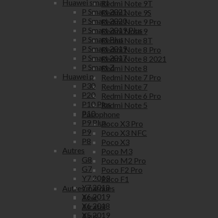
Huawei smart
Redmi Note 9T
P Smart 2021
Redmi Note 9S
P Smart 2020
Redmi Note 9 Pro
P Smart 2019 Plus
Redmi Note 9
P Smart Plus
Redmi Note 8T
P Smart 2019
Redmi Note 8 Pro
P Smart 2017
Redmi Note 8 2021
P Smart Z
Redmi Note 8
Huawei p
Redmi Note 7 Pro
P30
Redmi Note 7
P20
Redmi Note 6 Pro
P10 Plus
Redmi Note 5
P10
Pocophone
P9 Plus
Poco X3 Pro
P9
Poco X3 NFC
P8
Poco X3
Autres
Poco M3
G8
Poco M2 Pro
G7
Poco F2 Pro
Y7 2019
Poco F1
Y7 2018
Autres marques
Y6 2019
Acer
Y6 2018
Alcatel
Y5 2019
Asus