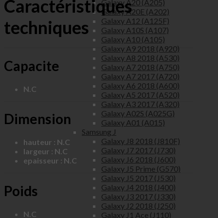
Caractéristiques
Galaxy A20 (A205)
Galaxy A20E (A202)
Galaxy A12 (A125F)
techniques
Galaxy A10S (A107)
Galaxy A10 (A105)
Galaxy A9 2018 (A920)
Galaxy A8 2018 (A530)
Capacite
Galaxy A7 2018 (A750)
Galaxy A7 2017 (A720)
Galaxy A6 2018 (A600)
N.C
Galaxy A5 2017 (A520)
Galaxy A3 2017 (A320)
Galaxy A02S (A025G)
Dimension
Galaxy A01 (A015)
Samsung J
Galaxy J8 2018 (J810F)
hauteur : N.C
Galaxy J7 2017 (J730)
largeur : N.C
Galaxy J6 2018 (J600)
epaisseur : N.C
Galaxy J5 Prime (G570)
Galaxy J5 2017 (J530)
Poids
Galaxy J4 2018 (J400)
Galaxy J3 2017 (J330)
Galaxy J2 2018 (J250)
N.C
Galaxy J1 Ace (J110)