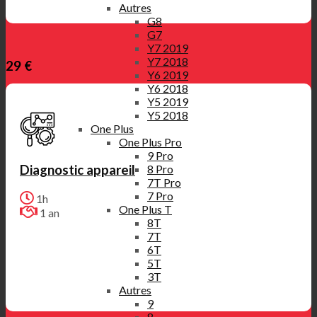
Autres
G8
G7
Y7 2019
Y7 2018
29 €
Y6 2019
Y6 2018
Y5 2019
Y5 2018
One Plus
One Plus Pro
9 Pro
8 Pro
Diagnostic appareil
7T Pro
7 Pro
1h
One Plus T
1 an
8T
7T
6T
5T
3T
Autres
9
8