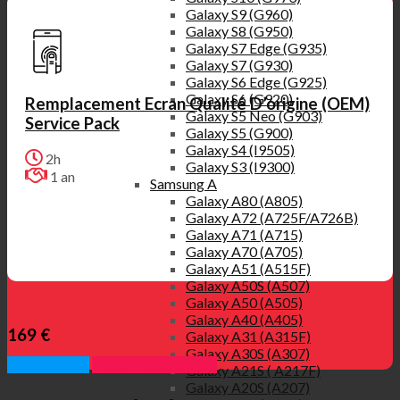
Galaxy S9 (G960)
Galaxy S8 (G950)
Galaxy S7 Edge (G935)
Galaxy S7 (G930)
Galaxy S6 Edge (G925)
Galaxy S6 (G920)
Remplacement Ecran Qualité D’origine (OEM)
Galaxy S5 Neo (G903)
Service Pack
Galaxy S5 (G900)
Galaxy S4 (I9505)
2h
Galaxy S3 (I9300)
1 an
Samsung A
Galaxy A80 (A805)
Galaxy A72 (A725F/A726B)
Galaxy A71 (A715)
Galaxy A70 (A705)
Galaxy A51 (A515F)
Galaxy A50S (A507)
Galaxy A50 (A505)
Galaxy A40 (A405)
169 €
Galaxy A31 (A315F)
Galaxy A30S (A307)
Appelez nous
Prendre rendez vous
Galaxy A21S ( A217F)
Galaxy A20S (A207)