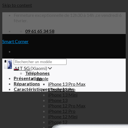
Skip to content
Fermeture exceptionnelle de 12h30 à 14h ,ce vendredi 6
février.
09 61 65 34 58
Smart Corner
11T 5G
(Xiaomi)
Téléphones
Présentation
Apple
Réparations
iPhone 13 Pro Max
Caractéristiques techniques
iPhone 13 Pro
iPhone 13 Mini
iPhone 13
iPhone 12 Pro Max
iPhone 12 Pro
iPhone 12 Mini
iPhone 12
iPhone SE 2020