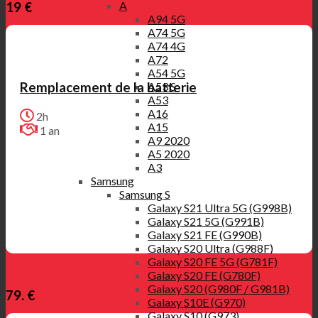
A
19 €
A94 5G
A74 5G
A74 4G
A72
A54 5G
A53 S
Remplacement de la batterie
A53
A16
2h
A15
1 an
A9 2020
A5 2020
A3
Samsung
Samsung S
Galaxy S21 Ultra 5G (G998B)
Galaxy S21 5G (G991B)
Galaxy S21 FE (G990B)
Galaxy S20 Ultra (G988F)
Galaxy S20 FE 5G (G781F)
Galaxy S20 FE (G780F)
Galaxy S20 (G980F / G981B)
79. €
Galaxy S10E (G970)
Galaxy S10 (G973)