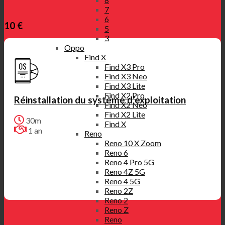
7
6
10 €
5
3
Oppo
Find X
Find X3 Pro
Find X3 Neo
Find X3 Lite
Find X2 Pro
Réinstallation du système d’exploitation
Find X2 Neo
Find X2 Lite
30m
Find X
1 an
Reno
Reno 10 X Zoom
Reno 6
Reno 4 Pro 5G
Reno 4Z 5G
Reno 4 5G
Reno 2Z
Reno 2
Reno Z
Reno