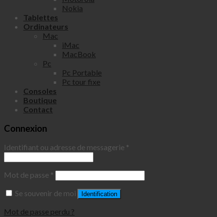
Nokia
Tablettes
Ordinateurs
Mac
iMac
MacBook
Pc
Pc Portable
Pc tour fixe
Consoles
Boutique
Contact
Connexion
Identifiant ou adresse de messagerie
*
Mot de passe
*
Se souvenir de moi
Identification
Mot de passe perdu ?