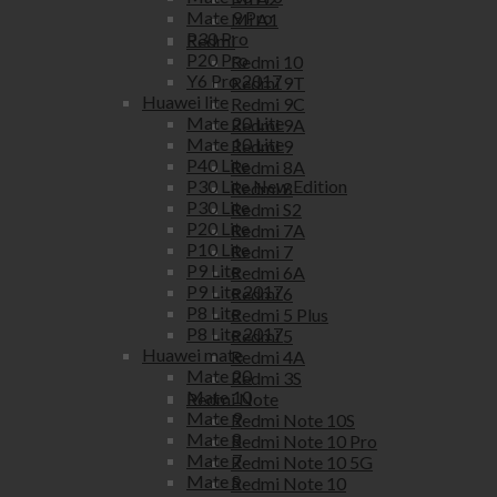
Mate 9 Pro
Mi A1
P30 Pro
Redmi
P20 Pro
Redmi 10
Y6 Pro 2017
Redmi 9T
Huawei lite
Redmi 9C
Mate 20 Lite
Redmi 9A
Mate 10 Lite
Redmi 9
P40 Lite
Redmi 8A
P30 Lite New Edition
Redmi 8
P30 Lite
Redmi S2
P20 Lite
Redmi 7A
P10 Lite
Redmi 7
P9 Lite
Redmi 6A
P9 Lite 2017
Redmi 6
P8 Lite
Redmi 5 Plus
P8 Lite 2017
Redmi 5
Huawei mate
Redmi 4A
Mate 20
Redmi 3S
Mate 10
Redmi Note
Mate 9
Redmi Note 10S
Mate 8
Redmi Note 10 Pro
Mate 7
Redmi Note 10 5G
Mate S
Redmi Note 10