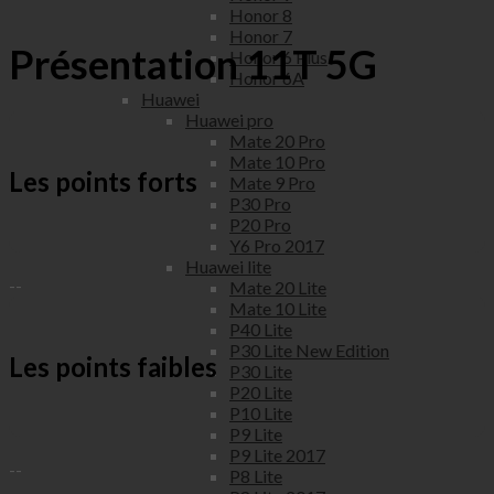
Honor 8
Honor 7
Présentation 11T 5G
Honor 6 Plus
Honor 6A
Huawei
Huawei pro
Mate 20 Pro
Mate 10 Pro
Les points forts
Mate 9 Pro
P30 Pro
P20 Pro
Y6 Pro 2017
Huawei lite
--
Mate 20 Lite
Mate 10 Lite
P40 Lite
P30 Lite New Edition
Les points faibles
P30 Lite
P20 Lite
P10 Lite
P9 Lite
P9 Lite 2017
--
P8 Lite