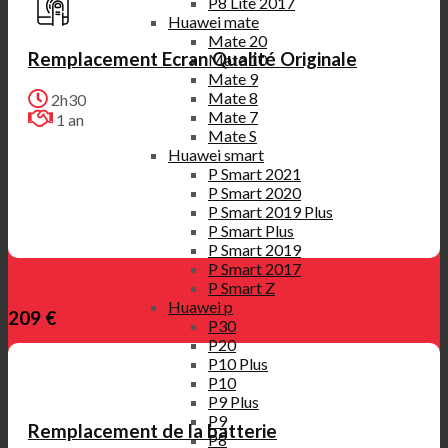
P8 Lite 2017
Huawei mate
Mate 20
Remplacement Ecran Qualité Originale
Mate 10
Mate 9
Mate 8
2h30
Mate 7
1 an
Mate S
Huawei smart
P Smart 2021
P Smart 2020
P Smart 2019 Plus
P Smart Plus
P Smart 2019
P Smart 2017
P Smart Z
Huawei p
209 €
P30
P20
P10 Plus
P10
P9 Plus
P9
Remplacement de la batterie
P8