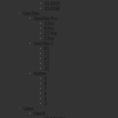
Y5 2019
Y5 2018
One Plus
One Plus Pro
9 Pro
8 Pro
7T Pro
7 Pro
One Plus T
8T
7T
6T
5T
3T
Autres
9
8
7
6
5
3
Oppo
Find X
Find X3 Pro