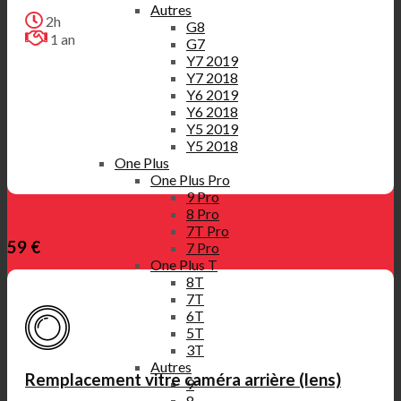
Autres
2h
G8
1 an
G7
Y7 2019
Y7 2018
Y6 2019
Y6 2018
Y5 2019
Y5 2018
One Plus
One Plus Pro
9 Pro
8 Pro
7T Pro
59 €
7 Pro
One Plus T
8T
7T
6T
5T
3T
Autres
Remplacement vitre caméra arrière (lens)
9
8