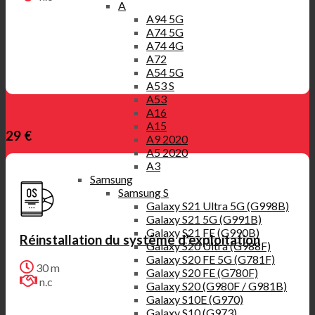
A
A94 5G
A74 5G
A74 4G
A72
A54 5G
A53 S
A53
A16
A15
29 €
A9 2020
A5 2020
A3
Samsung
Samsung S
Galaxy S21 Ultra 5G (G998B)
Galaxy S21 5G (G991B)
Galaxy S21 FE (G990B)
Réinstallation du système d’exploitation
Galaxy S20 Ultra (G988F)
Galaxy S20 FE 5G (G781F)
30 m
Galaxy S20 FE (G780F)
n.c
Galaxy S20 (G980F / G981B)
Galaxy S10E (G970)
Galaxy S10 (G973)