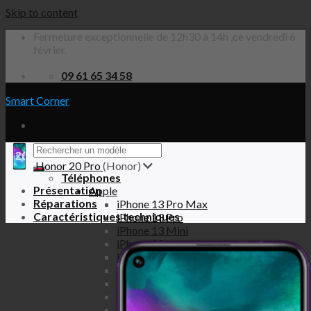
Skip to content
Fermeture exceptionnelle de 12h30 à 14h ,ce vendredi 6
février.
09 61 65 34 58
Smart Corner
Honor 20 Pro
(Honor)
Téléphones
Présentation
Apple
Réparations
iPhone 13 Pro Max
Caractéristiques techniques
iPhone 13 Pro
iPhone 13 Mini
iPhone 13
iPhone 12 Pro Max
iPhone 12 Pro
iPhone 12 Mini
iPhone 12
iPhone SE 2020