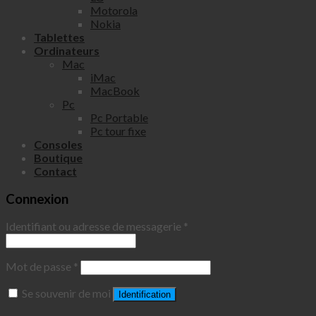
Motorola
Nokia
Tablettes
Ordinateurs
Mac
iMac
MacBook
Pc
Pc Portable
Pc tour fixe
Consoles
Boutique
Contact
Connexion
Identifiant ou adresse de messagerie
*
Mot de passe
*
Se souvenir de moi
Identification