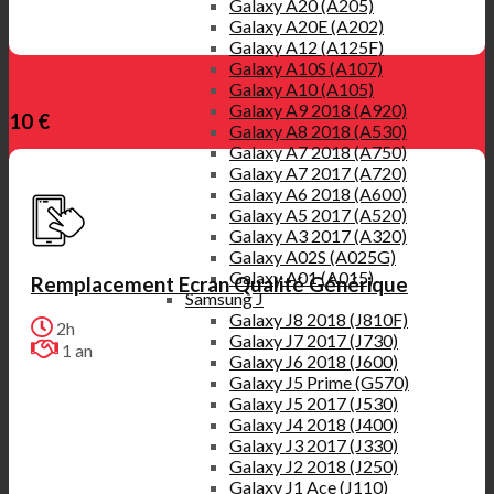
Galaxy A20 (A205)
Galaxy A20E (A202)
Galaxy A12 (A125F)
Galaxy A10S (A107)
Galaxy A10 (A105)
Galaxy A9 2018 (A920)
10 €
Galaxy A8 2018 (A530)
Galaxy A7 2018 (A750)
Galaxy A7 2017 (A720)
Galaxy A6 2018 (A600)
Galaxy A5 2017 (A520)
Galaxy A3 2017 (A320)
Galaxy A02S (A025G)
Galaxy A01 (A015)
Remplacement Ecran Qualité Générique
Samsung J
Galaxy J8 2018 (J810F)
2h
Galaxy J7 2017 (J730)
1 an
Galaxy J6 2018 (J600)
Galaxy J5 Prime (G570)
Galaxy J5 2017 (J530)
Galaxy J4 2018 (J400)
Galaxy J3 2017 (J330)
Galaxy J2 2018 (J250)
Galaxy J1 Ace (J110)