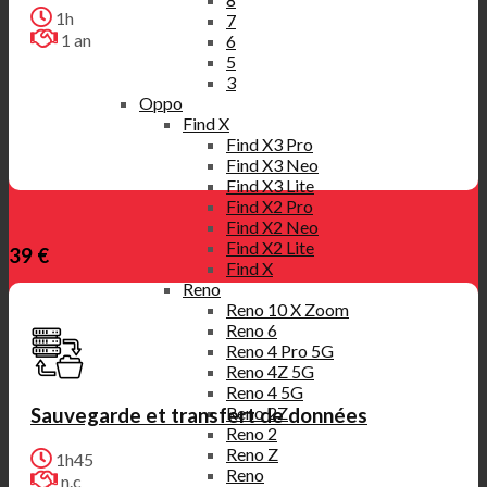
1h
7
1 an
6
5
3
Oppo
Find X
Find X3 Pro
Find X3 Neo
Find X3 Lite
Find X2 Pro
Find X2 Neo
Find X2 Lite
39 €
Find X
Reno
Reno 10 X Zoom
Reno 6
Reno 4 Pro 5G
Reno 4Z 5G
Reno 4 5G
Reno 2Z
Sauvegarde et transfert de données
Reno 2
Reno Z
1h45
Reno
n.c