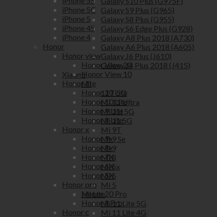
iPhone 5S
Galaxy S10 Plus (G975F)
iPhone 5C
Galaxy S9 Plus (G965)
iPhone 5
Galaxy S8 Plus (G955)
iPhone 4S
Galaxy S6 Edge Plus (G928)
iPhone 4
Galaxy A8 Plus 2018 (A730)
Honor
Galaxy A6 Plus 2018 (A605)
Honor view
Galaxy J6 Plus (J610)
Honor View 20
Galaxy J4 Plus 2018 (J415)
Honor View 10
Xiaomi
Honor lite
Mi
Honor 20 Lite
11T 5G
Honor 10 Lite
Mi 11 Ultra
Honor 9 Lite
Mi 11i 5G
Honor 8 Lite
Mi 11 5G
Honor x
Mi 9T
Honor 9x
Mi 9 Se
Honor 8x
Mi 9
Honor 7X
Mi 8
Honor 6X
Mi 6x
Honor 5X
Mi 6
Honor pro
Mi 5
Honor 20 Pro
Mi Lite
Honor 8 Pro
Mi 11 Lite 5G
Honor c
Mi 11 Lite 4G