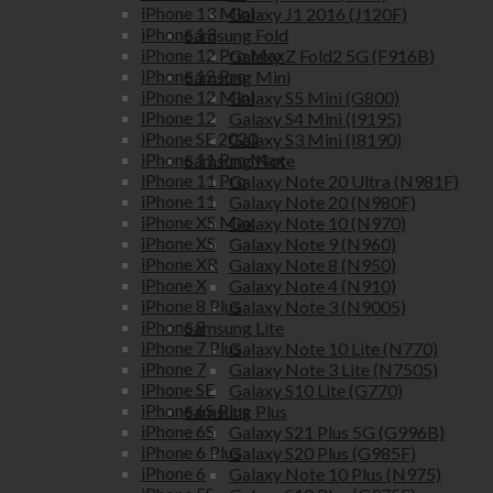
iPhone 13 Mini
Galaxy J1 2016 (J120F)
iPhone 13
Samsung Fold
iPhone 12 Pro Max
Galaxy Z Fold2 5G (F916B)
iPhone 12 Pro
Samsung Mini
iPhone 12 Mini
Galaxy S5 Mini (G800)
iPhone 12
Galaxy S4 Mini (I9195)
iPhone SE 2020
Galaxy S3 Mini (I8190)
iPhone 11 Pro Max
Samsung Note
iPhone 11 Pro
Galaxy Note 20 Ultra (N981F)
iPhone 11
Galaxy Note 20 (N980F)
iPhone XS Max
Galaxy Note 10 (N970)
iPhone XS
Galaxy Note 9 (N960)
iPhone XR
Galaxy Note 8 (N950)
iPhone X
Galaxy Note 4 (N910)
iPhone 8 Plus
Galaxy Note 3 (N9005)
iPhone 8
Samsung Lite
iPhone 7 Plus
Galaxy Note 10 Lite (N770)
iPhone 7
Galaxy Note 3 Lite (N7505)
iPhone SE
Galaxy S10 Lite (G770)
iPhone 6S Plus
Samsung Plus
iPhone 6S
Galaxy S21 Plus 5G (G996B)
iPhone 6 Plus
Galaxy S20 Plus (G985F)
iPhone 6
Galaxy Note 10 Plus (N975)