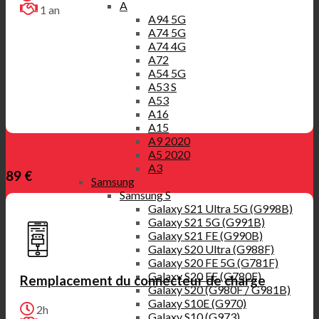
A
1 an
A94 5G
A74 5G
A74 4G
A72
A54 5G
A53 S
A53
A16
A15
A9 2020
A5 2020
A3
89 €
Samsung
Samsung S
Galaxy S21 Ultra 5G (G998B)
Galaxy S21 5G (G991B)
Galaxy S21 FE (G990B)
Galaxy S20 Ultra (G988F)
Galaxy S20 FE 5G (G781F)
Galaxy S20 FE (G780F)
Remplacement du connecteur de charge
Galaxy S20 (G980F / G981B)
Galaxy S10E (G970)
2h
Galaxy S10 (G973)