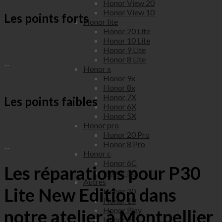
Honor View 20
Honor View 10
Les points forts
Honor lite
Honor 20 Lite
Honor 10 Lite
Honor 9 Lite
Honor 8 Lite
--
Honor x
Honor 9x
Honor 8x
Honor 7X
Les points faibles
Honor 6X
Honor 5X
Honor pro
Honor 20 Pro
Honor 8 Pro
--
Honor c
Honor 6C
Les réparations pour P30
Honor 5C
Autres
Lite New Edition dans
Honor 20
Honor 10
Honor Play
notre atelier à Montpellier
Honor 9