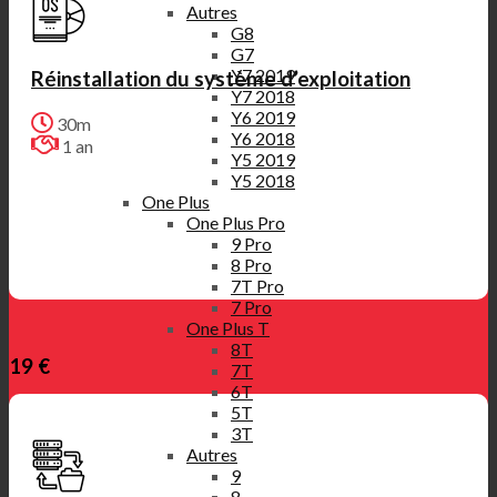
Autres
G8
G7
Y7 2019
Réinstallation du système d’exploitation
Y7 2018
Y6 2019
30m
Y6 2018
1 an
Y5 2019
Y5 2018
One Plus
One Plus Pro
9 Pro
8 Pro
7T Pro
7 Pro
One Plus T
8T
19 €
7T
6T
5T
3T
Autres
9
8