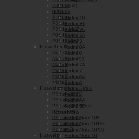
P30 Lite
Mi A1
P20 Lite
Redmi
P10 Lite
Redmi 10
P9 Lite
Redmi 9T
P9 Lite 2017
Redmi 9C
P8 Lite
Redmi 9A
P8 Lite 2017
Redmi 9
Huawei mate
Redmi 8A
Mate 20
Redmi 8
Mate 10
Redmi S2
Mate 9
Redmi 7A
Mate 8
Redmi 7
Mate 7
Redmi 6A
Mate S
Redmi 6
Huawei smart
Redmi 5 Plus
P Smart 2021
Redmi 5
P Smart 2020
Redmi 4A
P Smart 2019 Plus
Redmi 3S
P Smart Plus
Redmi Note
P Smart 2019
Redmi Note 10S
P Smart 2017
Redmi Note 10 Pro
P Smart Z
Redmi Note 10 5G
Huawei p
Redmi Note 10