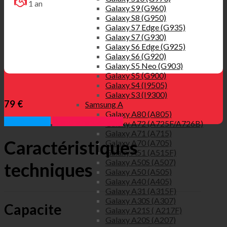
1 an
Galaxy S9 (G960)
Galaxy S8 (G950)
Galaxy S7 Edge (G935)
Galaxy S7 (G930)
Galaxy S6 Edge (G925)
Galaxy S6 (G920)
Galaxy S5 Neo (G903)
Galaxy S5 (G900)
Galaxy S4 (I9505)
Galaxy S3 (I9300)
79 €
Samsung A
Galaxy A80 (A805)
Appelez nous
Prendre rendez vous
Galaxy A72 (A725F/A726B)
Galaxy A71 (A715)
Caractéristiques
Galaxy A70 (A705)
Galaxy A51 (A515F)
Galaxy A50S (A507)
techniques
Galaxy A50 (A505)
Galaxy A40 (A405)
Galaxy A31 (A315F)
Galaxy A30S (A307)
Capacite
Galaxy A21S ( A217F)
Galaxy A20S (A207)