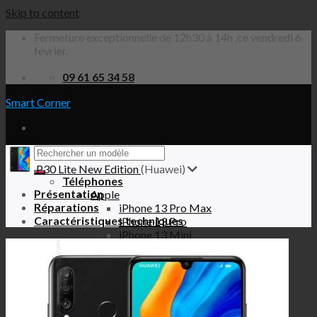
Skip to content
Fermeture exceptionnelle de 12h30 à 14h ,ce vendredi 6
février.
09 61 65 34 58
Smart Corner
P30 Lite New Edition
(Huawei)
Téléphones
Présentation
Apple
Réparations
iPhone 13 Pro Max
Caractéristiques techniques
iPhone 13 Pro
iPhone 13 Mini
iPhone 13
iPhone 12 Pro Max
iPhone 12 Pro
iPhone 12 Mini
iPhone 12
iPhone SE 2020