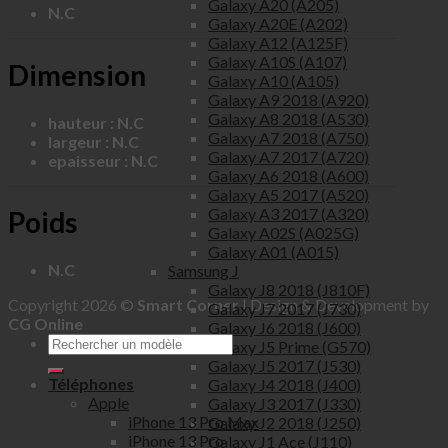
Galaxy A20 (A205)
N.C
Galaxy A20E (A202)
Galaxy A12 (A125F)
Galaxy A10S (A107)
Dimension
Galaxy A10 (A105)
Galaxy A9 2018 (A920)
Galaxy A8 2018 (A530)
hauteur : N.C
Galaxy A7 2018 (A750)
largeur : N.C
Galaxy A7 2017 (A720)
epaisseur : N.C
Galaxy A6 2018 (A600)
Galaxy A5 2017 (A520)
Galaxy A3 2017 (A320)
Poids
Galaxy A02S (A025G)
Galaxy A01 (A015)
N.C
Samsung J
Galaxy J8 2018 (J810F)
Copyright 2026 ©
Smart Corner
| Design & Development by
Galaxy J7 2017 (J730)
CG Online
Galaxy J6 2018 (J600)
Galaxy J5 Prime (G570)
Galaxy J5 2017 (J530)
Téléphones
Galaxy J4 2018 (J400)
Apple
Galaxy J3 2017 (J330)
iPhone 13 Pro Max
Galaxy J2 2018 (J250)
iPhone 13 Pro
Galaxy J1 Ace (J110)