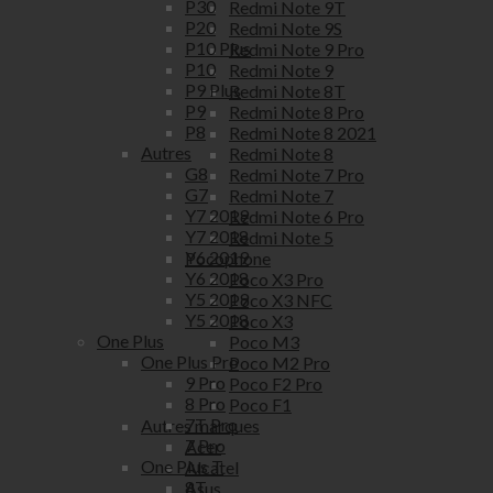
P30
Redmi Note 9T
P20
Redmi Note 9S
P10 Plus
Redmi Note 9 Pro
P10
Redmi Note 9
P9 Plus
Redmi Note 8T
P9
Redmi Note 8 Pro
P8
Redmi Note 8 2021
Autres
Redmi Note 8
G8
Redmi Note 7 Pro
G7
Redmi Note 7
Y7 2019
Redmi Note 6 Pro
Y7 2018
Redmi Note 5
Y6 2019
Pocophone
Y6 2018
Poco X3 Pro
Y5 2019
Poco X3 NFC
Y5 2018
Poco X3
One Plus
Poco M3
One Plus Pro
Poco M2 Pro
9 Pro
Poco F2 Pro
8 Pro
Poco F1
7T Pro
Autres marques
7 Pro
Acer
One Plus T
Alcatel
8T
Asus