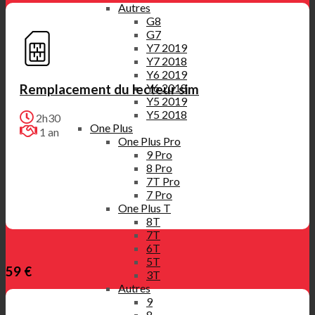
Autres
G8
G7
Y7 2019
Y7 2018
Y6 2019
Y6 2018
Remplacement du lecteur sim
Y5 2019
Y5 2018
2h30
One Plus
1 an
One Plus Pro
9 Pro
8 Pro
7T Pro
7 Pro
One Plus T
8T
7T
6T
5T
59 €
3T
Autres
9
8