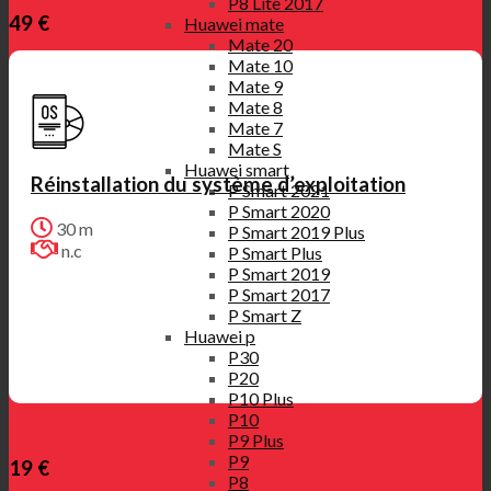
P8 Lite 2017
49 €
Huawei mate
Mate 20
Mate 10
Mate 9
Mate 8
Mate 7
Mate S
Huawei smart
Réinstallation du système d’exploitation
P Smart 2021
P Smart 2020
30 m
P Smart 2019 Plus
n.c
P Smart Plus
P Smart 2019
P Smart 2017
P Smart Z
Huawei p
P30
P20
P10 Plus
P10
P9 Plus
P9
19 €
P8