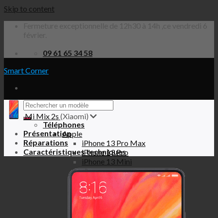
Skip to content
Fermeture exceptionnelle de 12h30 à 14h ,ce vendredi 6
février.
09 61 65 34 58
Smart Corner
Mi Mix 2s
(Xiaomi)
Téléphones
Présentation
Apple
Réparations
iPhone 13 Pro Max
Caractéristiques techniques
iPhone 13 Pro
iPhone 13 Mini
iPhone 13
iPhone 12 Pro Max
iPhone 12 Pro
iPhone 12 Mini
iPhone 12
iPhone SE 2020