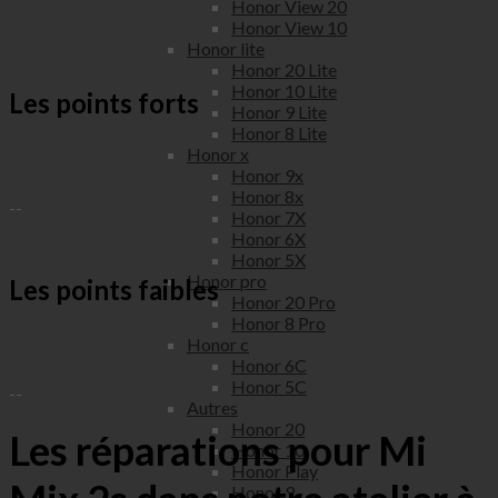
Honor View 20
Honor View 10
Honor lite
Honor 20 Lite
Honor 10 Lite
Les points forts
Honor 9 Lite
Honor 8 Lite
Honor x
Honor 9x
Honor 8x
--
Honor 7X
Honor 6X
Honor 5X
Honor pro
Les points faibles
Honor 20 Pro
Honor 8 Pro
Honor c
Honor 6C
Honor 5C
--
Autres
Honor 20
Les réparations pour Mi
Honor 10
Honor Play
Honor 9