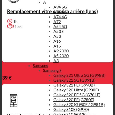
A
A94 5G
Remplacement vitre caméra arrière (lens)
A74 5G
A74 4G
A72
1h
A54 5G
1 an
A53 S
A53
A16
A15
A9 2020
A5 2020
A3
Samsung
Samsung S
Galaxy S21 Ultra 5G (G998B)
39 €
Galaxy S21 5G (G991B)
Galaxy S21 FE (G990B)
Galaxy S20 Ultra (G988F)
Galaxy S20 FE 5G (G781F)
Galaxy S20 FE (G780F)
Galaxy S20 (G980F / G981B)
Galaxy S10E (G970)
Galaxy S10 (G973)