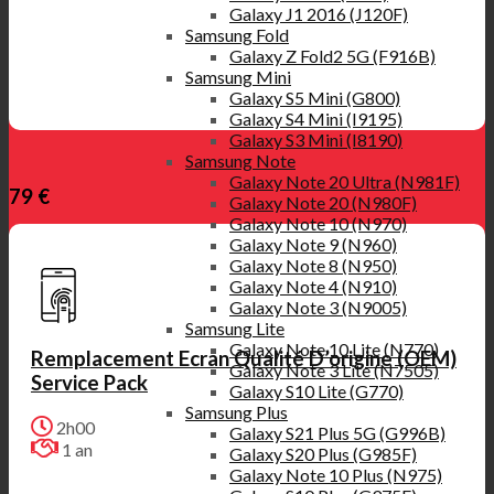
Galaxy J1 2016 (J120F)
Samsung Fold
Galaxy Z Fold2 5G (F916B)
Samsung Mini
Galaxy S5 Mini (G800)
Galaxy S4 Mini (I9195)
Galaxy S3 Mini (I8190)
Samsung Note
Galaxy Note 20 Ultra (N981F)
79 €
Galaxy Note 20 (N980F)
Galaxy Note 10 (N970)
Galaxy Note 9 (N960)
Galaxy Note 8 (N950)
Galaxy Note 4 (N910)
Galaxy Note 3 (N9005)
Samsung Lite
Galaxy Note 10 Lite (N770)
Remplacement Ecran Qualité D’origine (OEM)
Galaxy Note 3 Lite (N7505)
Service Pack
Galaxy S10 Lite (G770)
Samsung Plus
2h00
Galaxy S21 Plus 5G (G996B)
1 an
Galaxy S20 Plus (G985F)
Galaxy Note 10 Plus (N975)