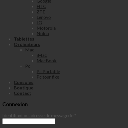
Google
HTC
ZTE
Lenovo
LG
Motorola
Nokia
Tablettes
Ordinateurs
Mac
iMac
MacBook
Pc
Pc Portable
Pc tour fixe
Consoles
Boutique
Contact
Connexion
Identifiant ou adresse de messagerie
*