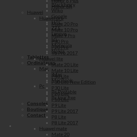
Honor 6 Plus
Blackberry
Honor 6A
Wiko
Huawei
Google
Huawei pro
HTC
Mate 20 Pro
ZTE
Mate 10 Pro
Lenovo
Mate 9 Pro
LG
P30 Pro
Motorola
P20 Pro
Nokia
Y6 Pro 2017
Tablettes
Huawei lite
Ordinateurs
Mate 20 Lite
Mac
Mate 10 Lite
iMac
P40 Lite
MacBook
P30 Lite New Edition
Pc
P30 Lite
Pc Portable
P20 Lite
Pc tour fixe
P10 Lite
Consoles
P9 Lite
Boutique
P9 Lite 2017
Contact
P8 Lite
P8 Lite 2017
Huawei mate
Mate 20