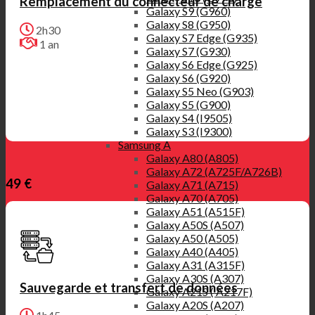
Remplacement du connecteur de charge
Galaxy S9 (G960)
Galaxy S8 (G950)
2h30
Galaxy S7 Edge (G935)
1 an
Galaxy S7 (G930)
Galaxy S6 Edge (G925)
Galaxy S6 (G920)
Galaxy S5 Neo (G903)
Galaxy S5 (G900)
Galaxy S4 (I9505)
Galaxy S3 (I9300)
Samsung A
Galaxy A80 (A805)
Galaxy A72 (A725F/A726B)
49 €
Galaxy A71 (A715)
Galaxy A70 (A705)
Galaxy A51 (A515F)
Galaxy A50S (A507)
Galaxy A50 (A505)
Galaxy A40 (A405)
Galaxy A31 (A315F)
Galaxy A30S (A307)
Sauvegarde et transfert de données
Galaxy A21S ( A217F)
Galaxy A20S (A207)