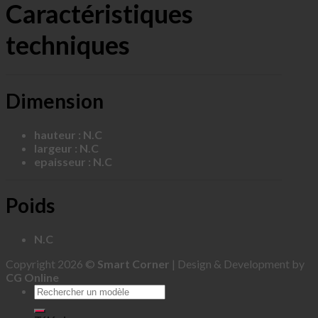
Caractéristiques
techniques
Dimension
hauteur : N.C
largeur : N.C
epaisseur : N.C
Poids
N.C
Copyright 2026 ©
Smart Corner
| Design & Development by
CG Online