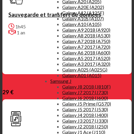
Galaxy A20 (A205)
Galaxy A20E (A202)
Galaxy A12 (A125F)
Sauvegarde et transfert de données
Galaxy A10S (A107)
Galaxy A10 (A105)
1h45
Galaxy A9 2018 (A920)
1 an
Galaxy A8 2018 (A530)
Galaxy A7 2018 (A750)
Galaxy A7 2017 (A720)
Galaxy A6 2018 (A600)
Galaxy A5 2017 (A520)
Galaxy A3 2017 (A320)
Galaxy A02S (A025G)
Galaxy A01 (A015)
Samsung J
Galaxy J8 2018 (J810F)
29 €
Galaxy J7 2017 (J730)
Galaxy J6 2018 (J600)
Galaxy J5 Prime (G570)
Galaxy J5 2017 (J530)
Galaxy J4 2018 (J400)
Galaxy J3 2017 (J330)
Galaxy J2 2018 (J250)
Galaxy J1 Ace (J110)