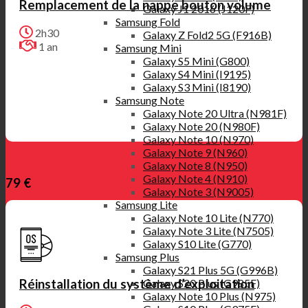
Remplacement de la nappe bouton volume
Galaxy J1 2016 (J120F)
Samsung Fold
2h30
Galaxy Z Fold2 5G (F916B)
1 an
Samsung Mini
Galaxy S5 Mini (G800)
Galaxy S4 Mini (I9195)
Galaxy S3 Mini (I8190)
Samsung Note
Galaxy Note 20 Ultra (N981F)
Galaxy Note 20 (N980F)
Galaxy Note 10 (N970)
Galaxy Note 9 (N960)
Galaxy Note 8 (N950)
Galaxy Note 4 (N910)
79 €
Galaxy Note 3 (N9005)
Samsung Lite
Galaxy Note 10 Lite (N770)
Galaxy Note 3 Lite (N7505)
Galaxy S10 Lite (G770)
Samsung Plus
Galaxy S21 Plus 5G (G996B)
Galaxy S20 Plus (G985F)
Réinstallation du système d’exploitation
Galaxy Note 10 Plus (N975)