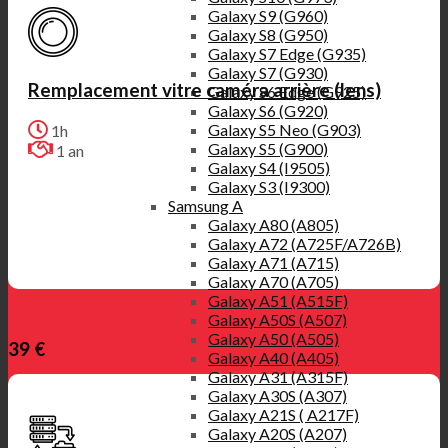
Galaxy S9 (G960)
Galaxy S8 (G950)
Galaxy S7 Edge (G935)
Galaxy S7 (G930)
Remplacement vitre caméra arrière (lens)
Galaxy S6 Edge (G925)
Galaxy S6 (G920)
Galaxy S5 Neo (G903)
1h
Galaxy S5 (G900)
1 an
Galaxy S4 (I9505)
Galaxy S3 (I9300)
Samsung A
Galaxy A80 (A805)
Galaxy A72 (A725F/A726B)
Galaxy A71 (A715)
Galaxy A70 (A705)
Galaxy A51 (A515F)
Galaxy A50S (A507)
Galaxy A50 (A505)
39 €
Galaxy A40 (A405)
Galaxy A31 (A315F)
Galaxy A30S (A307)
Galaxy A21S ( A217F)
Galaxy A20S (A207)