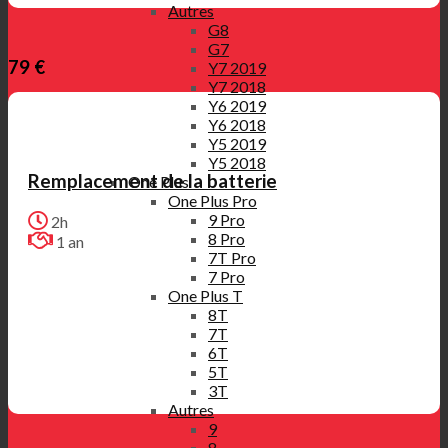
Autres
G8
G7
79 €
Y7 2019
Y7 2018
Y6 2019
Y6 2018
Y5 2019
Y5 2018
Remplacement de la batterie
One Plus
One Plus Pro
9 Pro
2h
8 Pro
1 an
7T Pro
7 Pro
One Plus T
8T
7T
6T
5T
3T
Autres
9
8