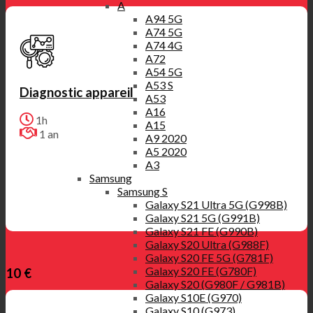
A
A94 5G
A74 5G
A74 4G
A72
A54 5G
A53 S
Diagnostic appareil
A53
A16
1h
A15
1 an
A9 2020
A5 2020
A3
Samsung
Samsung S
Galaxy S21 Ultra 5G (G998B)
Galaxy S21 5G (G991B)
Galaxy S21 FE (G990B)
Galaxy S20 Ultra (G988F)
Galaxy S20 FE 5G (G781F)
Galaxy S20 FE (G780F)
10 €
Galaxy S20 (G980F / G981B)
Galaxy S10E (G970)
Galaxy S10 (G973)