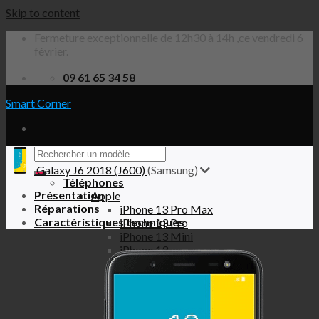
Skip to content
Fermeture exceptionnelle de 12h30 à 14h ,ce vendredi 6
février.
09 61 65 34 58
Smart Corner
Galaxy J6 2018 (J600)
(Samsung)
Téléphones
Présentation
Apple
Réparations
iPhone 13 Pro Max
Caractéristiques techniques
iPhone 13 Pro
iPhone 13 Mini
iPhone 13
iPhone 12 Pro Max
iPhone 12 Pro
iPhone 12 Mini
iPhone 12
iPhone SE 2020