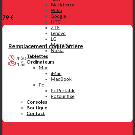
Blackberry
Wiko
Google
79 €
HTC
ZTE
Lenovo
LG
Motorola
Remplacement coque arrière
Nokia
Tablettes
2h30
Ordinateurs
1 an
Mac
iMac
MacBook
Pc
Pc Portable
Pc tour fixe
Consoles
Boutique
Contact