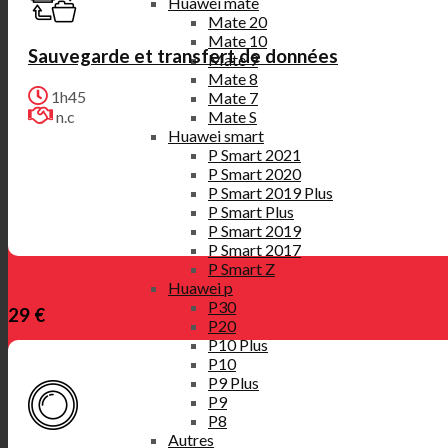
Huawei mate
Mate 20
Mate 10
Sauvegarde et transfert de données
Mate 9
Mate 8
1h45
Mate 7
Mate S
n.c
Huawei smart
P Smart 2021
P Smart 2020
P Smart 2019 Plus
P Smart Plus
P Smart 2019
P Smart 2017
P Smart Z
Huawei p
P30
29 €
P20
P10 Plus
P10
P9 Plus
P9
P8
Autres