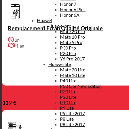
Honor 7
Honor 6 Plus
Honor 6A
Huawei
Huawei pro
Remplacement Ecran Qualité Originale
Mate 20 Pro
Mate 10 Pro
2h
Mate 9 Pro
1 an
P30 Pro
P20 Pro
Y6 Pro 2017
Huawei lite
Mate 20 Lite
Mate 10 Lite
P40 Lite
P30 Lite New Edition
P30 Lite
P20 Lite
119 €
P10 Lite
P9 Lite
P9 Lite 2017
P8 Lite
P8 Lite 2017