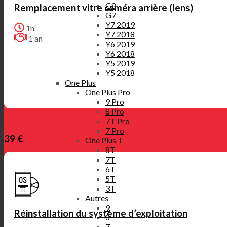
G8
Remplacement vitre caméra arrière (lens)
G7
Y7 2019
1h
Y7 2018
1 an
Y6 2019
Y6 2018
Y5 2019
Y5 2018
One Plus
One Plus Pro
9 Pro
8 Pro
7T Pro
7 Pro
39 €
One Plus T
8T
7T
6T
5T
3T
Autres
9
Réinstallation du système d’exploitation
8
7