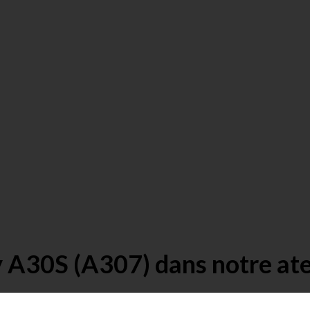
 A30S (A307) dans notre ate