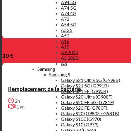
A94 5G
A74 5G
A74 4G
A72
A54 5G
A53 S
A53
A16
A15
A9 2020
10 €
A5 2020
A3
Samsung
Samsung S
Galaxy S21 Ultra 5G (G998B)
Galaxy S21 5G (G991B)
Remplacement de la batterie
Galaxy S21 FE (G990B)
Galaxy S20 Ultra (G988F)
2h
Galaxy S20 FE 5G (G781F)
1 an
Galaxy S20 FE (G780F)
Galaxy S20 (G980F / G981B)
Galaxy S10E (G970)
Galaxy S10 (G973)
Galaxy S9 (G960)