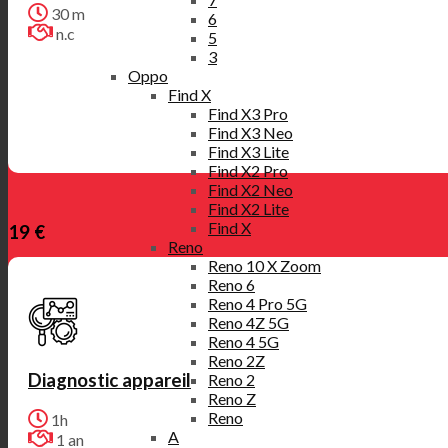
30 m
6
n.c
5
3
Oppo
Find X
Find X3 Pro
Find X3 Neo
Find X3 Lite
Find X2 Pro
Find X2 Neo
Find X2 Lite
Find X
19 €
Reno
Reno 10 X Zoom
Reno 6
Reno 4 Pro 5G
Reno 4Z 5G
Reno 4 5G
Reno 2Z
Diagnostic appareil
Reno 2
Reno Z
Reno
1h
A
1 an