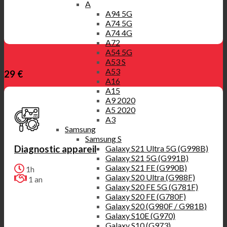
A
A94 5G
A74 5G
A74 4G
A72
A54 5G
A53 S
A53
29 €
A16
A15
A9 2020
A5 2020
A3
Samsung
Samsung S
Diagnostic appareil
Galaxy S21 Ultra 5G (G998B)
Galaxy S21 5G (G991B)
Galaxy S21 FE (G990B)
1h
Galaxy S20 Ultra (G988F)
1 an
Galaxy S20 FE 5G (G781F)
Galaxy S20 FE (G780F)
Galaxy S20 (G980F / G981B)
Galaxy S10E (G970)
Galaxy S10 (G973)