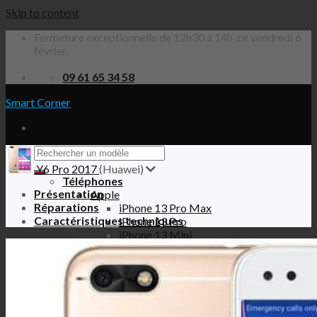
Skip to content
Fermeture exceptionnelle de 12h30 à 14h ,ce vendredi 6
février.
09 61 65 34 58
Smart Corner
Y6 Pro 2017
(Huawei)
Téléphones
Présentation
Apple
Réparations
iPhone 13 Pro Max
Caractéristiques techniques
iPhone 13 Pro
iPhone 13 Mini
iPhone 13
iPhone 12 Pro Max
iPhone 12 Pro
iPhone 12 Mini
iPhone 12
iPhone SE 2020