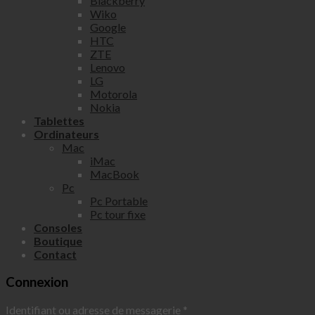
Blackberry
Wiko
Google
HTC
ZTE
Lenovo
LG
Motorola
Nokia
Tablettes
Ordinateurs
Mac
iMac
MacBook
Pc
Pc Portable
Pc tour fixe
Consoles
Boutique
Contact
Connexion
Identifiant ou adresse de messagerie
*