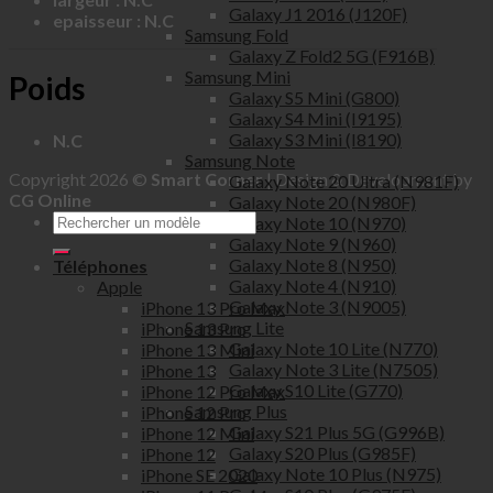
Galaxy J1 2016 (J120F)
epaisseur : N.C
Samsung Fold
Galaxy Z Fold2 5G (F916B)
Samsung Mini
Poids
Galaxy S5 Mini (G800)
Galaxy S4 Mini (I9195)
Galaxy S3 Mini (I8190)
N.C
Samsung Note
Copyright 2026 ©
Smart Corner
| Design & Development by
Galaxy Note 20 Ultra (N981F)
CG Online
Galaxy Note 20 (N980F)
Galaxy Note 10 (N970)
Galaxy Note 9 (N960)
Galaxy Note 8 (N950)
Téléphones
Galaxy Note 4 (N910)
Apple
Galaxy Note 3 (N9005)
iPhone 13 Pro Max
Samsung Lite
iPhone 13 Pro
Galaxy Note 10 Lite (N770)
iPhone 13 Mini
Galaxy Note 3 Lite (N7505)
iPhone 13
Galaxy S10 Lite (G770)
iPhone 12 Pro Max
Samsung Plus
iPhone 12 Pro
Galaxy S21 Plus 5G (G996B)
iPhone 12 Mini
Galaxy S20 Plus (G985F)
iPhone 12
Galaxy Note 10 Plus (N975)
iPhone SE 2020