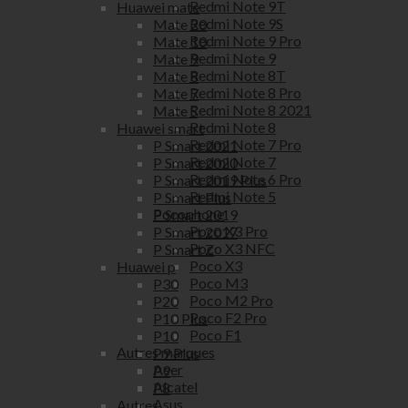
Redmi Note 9T
Huawei mate
Redmi Note 9S
Mate 20
Redmi Note 9 Pro
Mate 10
Redmi Note 9
Mate 9
Redmi Note 8T
Mate 8
Redmi Note 8 Pro
Mate 7
Redmi Note 8 2021
Mate S
Redmi Note 8
Huawei smart
Redmi Note 7 Pro
P Smart 2021
Redmi Note 7
P Smart 2020
Redmi Note 6 Pro
P Smart 2019 Plus
Redmi Note 5
P Smart Plus
Pocophone
P Smart 2019
Poco X3 Pro
P Smart 2017
Poco X3 NFC
P Smart Z
Poco X3
Huawei p
Poco M3
P30
Poco M2 Pro
P20
Poco F2 Pro
P10 Plus
Poco F1
P10
Autres marques
P9 Plus
Acer
P9
Alcatel
P8
Asus
Autres