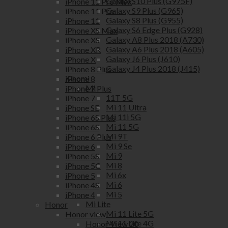
Galaxy S10 Plus (G975F)
iPhone 11 Pro Max
Galaxy S9 Plus (G965)
iPhone 11 Pro
Galaxy S8 Plus (G955)
iPhone 11
Galaxy S6 Edge Plus (G928)
iPhone XS Max
Galaxy A8 Plus 2018 (A730)
iPhone XS
Galaxy A6 Plus 2018 (A605)
iPhone XR
Galaxy J6 Plus (J610)
iPhone X
Galaxy J4 Plus 2018 (J415)
iPhone 8 Plus
Xiaomi
iPhone 8
Mi
iPhone 7 Plus
11T 5G
iPhone 7
Mi 11 Ultra
iPhone SE
Mi 11i 5G
iPhone 6S Plus
Mi 11 5G
iPhone 6S
Mi 9T
iPhone 6 Plus
Mi 9 Se
iPhone 6
Mi 9
iPhone 5S
Mi 8
iPhone 5C
Mi 6x
iPhone 5
Mi 6
iPhone 4S
Mi 5
iPhone 4
Mi Lite
Honor
Mi 11 Lite 5G
Honor view
Mi 11 Lite 4G
Honor View 20