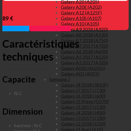
Galaxy A20 (A205)
Galaxy A20E (A202)
Galaxy A12 (A125F)
Galaxy A10S (A107)
89 €
Galaxy A10 (A105)
Appelez nous
Prendre rendez vous
Galaxy A9 2018 (A920)
Galaxy A8 2018 (A530)
Caractéristiques
Galaxy A7 2018 (A750)
Galaxy A7 2017 (A720)
Galaxy A6 2018 (A600)
techniques
Galaxy A5 2017 (A520)
Galaxy A3 2017 (A320)
Galaxy A02S (A025G)
Galaxy A01 (A015)
Capacite
Samsung J
Galaxy J8 2018 (J810F)
Galaxy J7 2017 (J730)
N.C
Galaxy J6 2018 (J600)
Galaxy J5 Prime (G570)
Galaxy J5 2017 (J530)
Dimension
Galaxy J4 2018 (J400)
Galaxy J3 2017 (J330)
Galaxy J2 2018 (J250)
hauteur : N.C
Galaxy J1 Ace (J110)
largeur : N.C