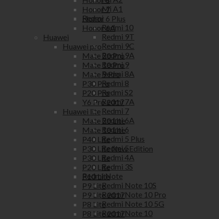
Mi A1
Honor 7
Redmi
Honor 6 Plus
Redmi 10
Honor 6A
Redmi 9T
Huawei
Redmi 9C
Huawei pro
Redmi 9A
Mate 20 Pro
Redmi 9
Mate 10 Pro
Redmi 8A
Mate 9 Pro
Redmi 8
P30 Pro
Redmi S2
P20 Pro
Redmi 7A
Y6 Pro 2017
Redmi 7
Huawei lite
Redmi 6A
Mate 20 Lite
Redmi 6
Mate 10 Lite
Redmi 5 Plus
P40 Lite
Redmi 5
P30 Lite New Edition
Redmi 4A
P30 Lite
Redmi 3S
P20 Lite
Redmi Note
P10 Lite
Redmi Note 10S
P9 Lite
Redmi Note 10 Pro
P9 Lite 2017
Redmi Note 10 5G
P8 Lite
Redmi Note 10
P8 Lite 2017