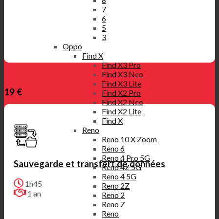
7
6
5
3
Oppo
Find X
Find X3 Pro
Find X3 Neo
Find X3 Lite
19 €
Find X2 Pro
Find X2 Neo
Find X2 Lite
Find X
Reno
Reno 10 X Zoom
Reno 6
Reno 4 Pro 5G
Sauvegarde et transfert de données
Reno 4Z 5G
Reno 4 5G
1h45
Reno 2Z
1 an
Reno 2
Reno Z
Reno