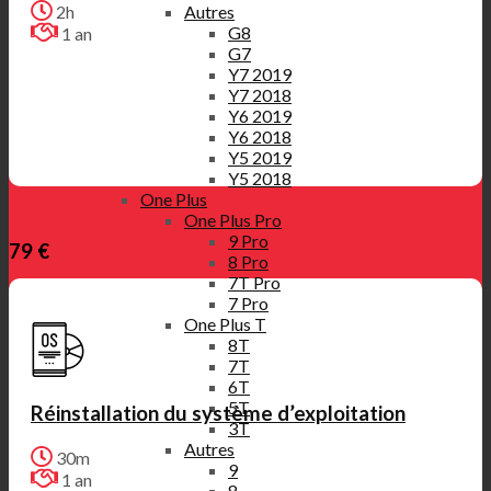
Autres
2h
G8
1 an
G7
Y7 2019
Y7 2018
Y6 2019
Y6 2018
Y5 2019
Y5 2018
One Plus
One Plus Pro
9 Pro
79 €
8 Pro
7T Pro
7 Pro
One Plus T
8T
7T
6T
5T
Réinstallation du système d’exploitation
3T
Autres
30m
9
1 an
8