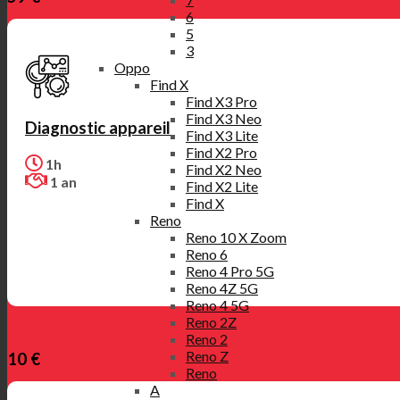
6
5
3
Oppo
Find X
Find X3 Pro
Find X3 Neo
Diagnostic appareil
Find X3 Lite
Find X2 Pro
1h
Find X2 Neo
1 an
Find X2 Lite
Find X
Reno
Reno 10 X Zoom
Reno 6
Reno 4 Pro 5G
Reno 4Z 5G
Reno 4 5G
Reno 2Z
Reno 2
Reno Z
10 €
Reno
A