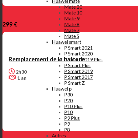
Huawei mate
Mate 20
Mate 10
Mate 9
299 €
Mate 8
Mate 7
Mate S
Huawei smart
P Smart 2021
P Smart 2020
Remplacement de la batterie
P Smart 2019 Plus
P Smart Plus
P Smart 2019
2h30
P Smart 2017
1 an
P Smart Z
Huawei p
P30
P20
P10 Plus
P10
P9 Plus
P9
P8
Autres