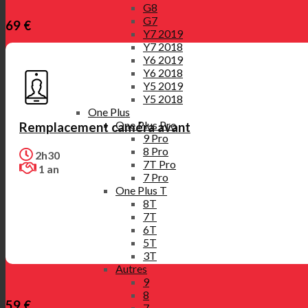
G8
G7
69 €
Y7 2019
Y7 2018
Y6 2019
Y6 2018
Y5 2019
Y5 2018
One Plus
One Plus Pro
Remplacement caméra avant
9 Pro
8 Pro
2h30
7T Pro
1 an
7 Pro
One Plus T
8T
7T
6T
5T
3T
Autres
9
8
59 €
7