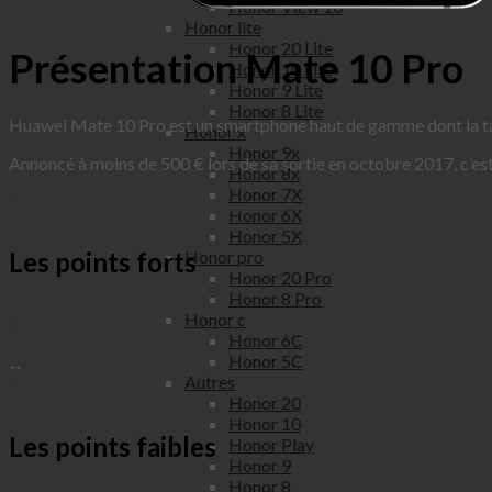
Honor View 10
Honor lite
Honor 20 Lite
Présentation Mate 10 Pro
Honor 10 Lite
Honor 9 Lite
Honor 8 Lite
Huawei Mate 10 Pro est un smartphone haut de gamme dont la tai
Honor x
Honor 9x
Annoncé à moins de 500 € lors de sa sortie en octobre 2017, c’es
Honor 8x
Honor 7X
Honor 6X
Honor 5X
Les points forts
Honor pro
Honor 20 Pro
Honor 8 Pro
Honor c
Honor 6C
Honor 5C
--
Autres
Honor 20
Honor 10
Les points faibles
Honor Play
Honor 9
Honor 8