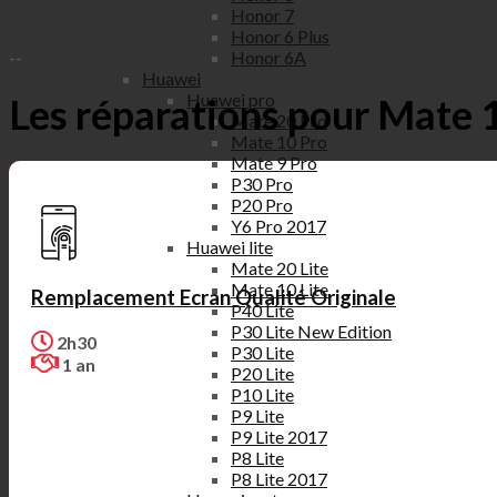
Honor 7
Honor 6 Plus
Honor 6A
--
Huawei
Huawei pro
Les réparations pour Mate 1
Mate 20 Pro
Mate 10 Pro
Mate 9 Pro
P30 Pro
P20 Pro
Y6 Pro 2017
Huawei lite
Mate 20 Lite
Mate 10 Lite
Remplacement Ecran Qualité Originale
P40 Lite
P30 Lite New Edition
2h30
P30 Lite
1 an
P20 Lite
P10 Lite
P9 Lite
P9 Lite 2017
P8 Lite
P8 Lite 2017