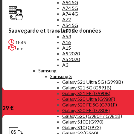
A94 5G
A74 5G
A74 4G
A72
A54 5G
Sauvegarde et transfert de données
A53 S
A53
A16
1h45
A15
n.c
A9 2020
A5 2020
A3
Samsung
Samsung S
Galaxy S21 Ultra 5G (G998B)
Galaxy S21 5G (G991B)
Galaxy S21 FE (G990B)
Galaxy S20 Ultra (G988F)
Galaxy S20 FE 5G (G781F)
29 €
Galaxy S20 FE (G780F)
Galaxy S20 (G980F / G981B)
Galaxy S10E (G970)
Galaxy S10 (G973)
Galaxy S9 (G960)