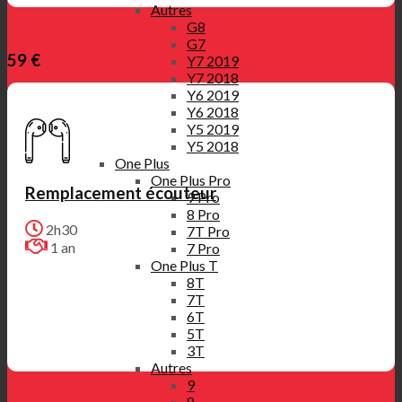
Autres
G8
G7
59 €
Y7 2019
Y7 2018
Y6 2019
Y6 2018
Y5 2019
Y5 2018
One Plus
One Plus Pro
Remplacement écouteur
9 Pro
8 Pro
2h30
7T Pro
1 an
7 Pro
One Plus T
8T
7T
6T
5T
3T
Autres
9
8