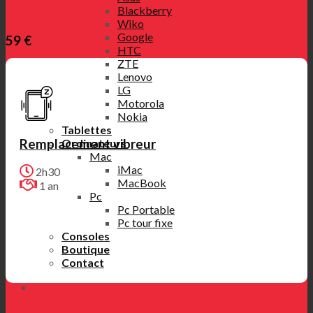
Blackberry
Wiko
Google
59 €
HTC
ZTE
Lenovo
LG
Motorola
Nokia
Tablettes
Remplacement vibreur
Ordinateurs
Mac
iMac
2h30
MacBook
1 an
Pc
Pc Portable
Pc tour fixe
Consoles
Boutique
Contact