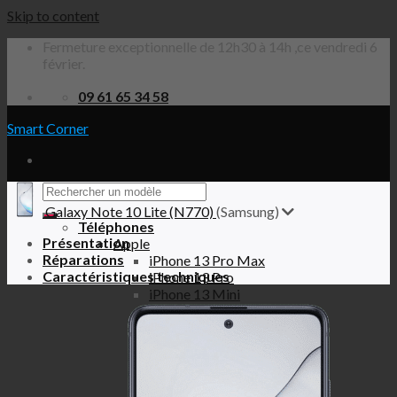
Skip to content
Fermeture exceptionnelle de 12h30 à 14h ,ce vendredi 6
février.
09 61 65 34 58
Smart Corner
Galaxy Note 10 Lite (N770)
(Samsung)
Téléphones
Présentation
Apple
Réparations
iPhone 13 Pro Max
Caractéristiques techniques
iPhone 13 Pro
iPhone 13 Mini
iPhone 13
iPhone 12 Pro Max
iPhone 12 Pro
iPhone 12 Mini
iPhone 12
iPhone SE 2020