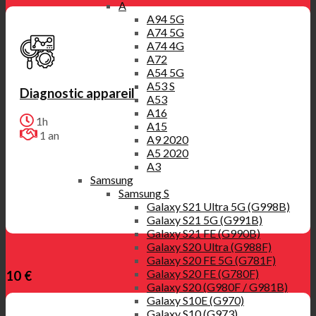
A
A94 5G
A74 5G
A74 4G
A72
A54 5G
A53 S
Diagnostic appareil
A53
A16
1h
A15
1 an
A9 2020
A5 2020
A3
Samsung
Samsung S
Galaxy S21 Ultra 5G (G998B)
Galaxy S21 5G (G991B)
Galaxy S21 FE (G990B)
Galaxy S20 Ultra (G988F)
Galaxy S20 FE 5G (G781F)
Galaxy S20 FE (G780F)
10 €
Galaxy S20 (G980F / G981B)
Galaxy S10E (G970)
Galaxy S10 (G973)