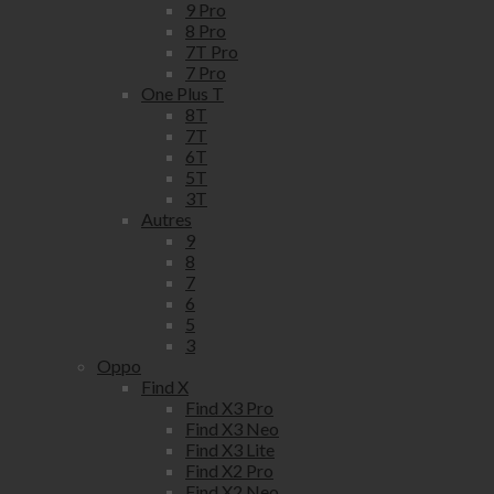
9 Pro
8 Pro
7T Pro
7 Pro
One Plus T
8T
7T
6T
5T
3T
Autres
9
8
7
6
5
3
Oppo
Find X
Find X3 Pro
Find X3 Neo
Find X3 Lite
Find X2 Pro
Find X2 Neo