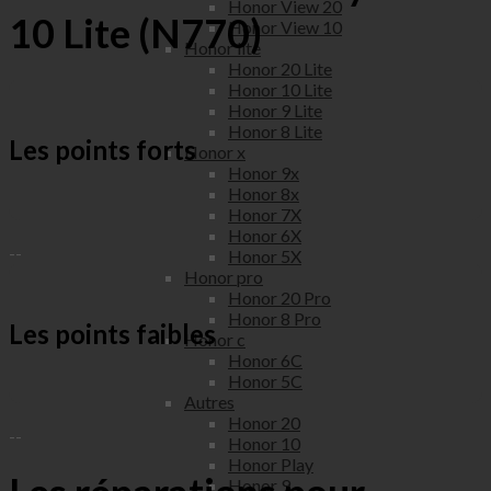
Honor View 20
10 Lite (N770)
Honor View 10
Honor lite
Honor 20 Lite
Honor 10 Lite
Honor 9 Lite
Honor 8 Lite
Les points forts
Honor x
Honor 9x
Honor 8x
Honor 7X
Honor 6X
--
Honor 5X
Honor pro
Honor 20 Pro
Honor 8 Pro
Les points faibles
Honor c
Honor 6C
Honor 5C
Autres
Honor 20
--
Honor 10
Honor Play
Honor 9