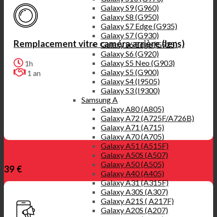
Galaxy S9 (G960)
Galaxy S8 (G950)
Galaxy S7 Edge (G935)
Galaxy S7 (G930)
Remplacement vitre caméra arrière (lens)
Galaxy S6 Edge (G925)
Galaxy S6 (G920)
Galaxy S5 Neo (G903)
1h
Galaxy S5 (G900)
1 an
Galaxy S4 (I9505)
Galaxy S3 (I9300)
Samsung A
Galaxy A80 (A805)
Galaxy A72 (A725F/A726B)
Galaxy A71 (A715)
Galaxy A70 (A705)
Galaxy A51 (A515F)
Galaxy A50S (A507)
Galaxy A50 (A505)
39 €
Galaxy A40 (A405)
Galaxy A31 (A315F)
Galaxy A30S (A307)
Galaxy A21S ( A217F)
Galaxy A20S (A207)