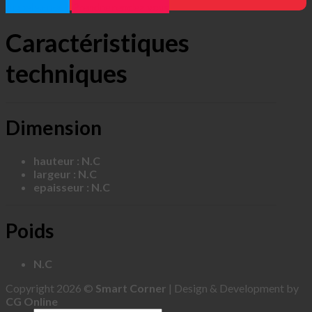
Appelez nous
Prendre rendez vous
Caractéristiques
techniques
Dimension
hauteur : N.C
largeur : N.C
epaisseur : N.C
Poids
N.C
Copyright 2026 ©
Smart Corner
| Design & Development by
CG Online