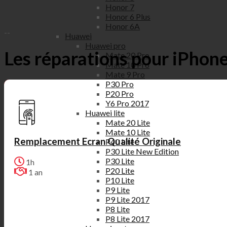
Honor 7
Honor 6 Plus
Honor 6A
--
Huawei
Huawei pro
Les réparations pour iPhone
Mate 20 Pro
Mate 10 Pro
Mate 9 Pro
P30 Pro
P20 Pro
Y6 Pro 2017
Huawei lite
Mate 20 Lite
Mate 10 Lite
Remplacement Ecran Qualité Originale
P40 Lite
P30 Lite New Edition
P30 Lite
1h
P20 Lite
1 an
P10 Lite
P9 Lite
P9 Lite 2017
P8 Lite
P8 Lite 2017