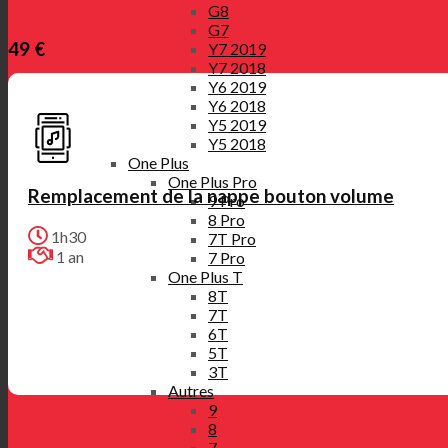
G8
G7
49 €
Y7 2019
Y7 2018
Y6 2019
Y6 2018
Y5 2019
Y5 2018
One Plus
One Plus Pro
Remplacement de la nappe bouton volume
9 Pro
8 Pro
1h30
7T Pro
1 an
7 Pro
One Plus T
8T
7T
6T
5T
3T
Autres
9
8
7