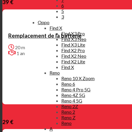
39 €
6
5
3
Oppo
Find X
Find X3 Pro
Remplacement de la batterie
Find X3 Neo
Find X3 Lite
20 m
Find X2 Pro
1 an
Find X2 Neo
Find X2 Lite
Find X
Reno
Reno 10 X Zoom
Reno 6
Reno 4 Pro 5G
Reno 4Z 5G
Reno 4 5G
Reno 2Z
Reno 2
Reno Z
29 €
Reno
A