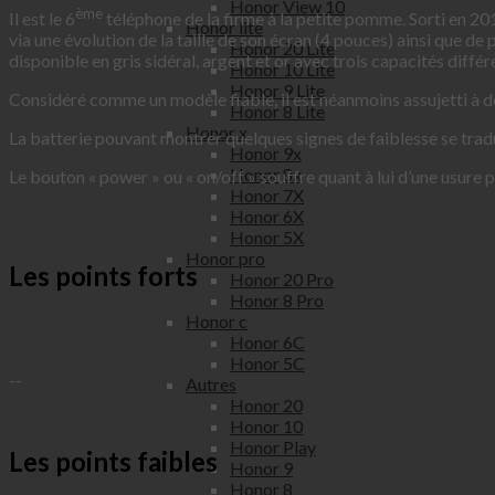
Honor View 10
ème
Il est le 6
téléphone de la firme à la petite pomme. Sorti en 201
Honor lite
via une évolution de la taille de son écran (4 pouces) ainsi que de
Honor 20 Lite
disponible en gris sidéral, argent et or avec trois capacités différ
Honor 10 Lite
Honor 9 Lite
Considéré comme un modèle fiable, il est néanmoins assujetti à de
Honor 8 Lite
Honor x
La batterie pouvant montrer quelques signes de faiblesse se tradu
Honor 9x
Honor 8x
Le bouton « power » ou « on/off » souffre quant à lui d’une usure
Honor 7X
Honor 6X
Honor 5X
Honor pro
Les points forts
Honor 20 Pro
Honor 8 Pro
Honor c
Honor 6C
Honor 5C
--
Autres
Honor 20
Honor 10
Honor Play
Les points faibles
Honor 9
Honor 8