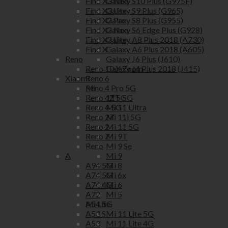
Galaxy S10 Plus (G975F)
Find X3 Neo
Galaxy S9 Plus (G965)
Find X3 Lite
Galaxy S8 Plus (G955)
Find X2 Pro
Galaxy S6 Edge Plus (G928)
Find X2 Neo
Galaxy A8 Plus 2018 (A730)
Find X2 Lite
Galaxy A6 Plus 2018 (A605)
Find X
Galaxy J6 Plus (J610)
Reno
Galaxy J4 Plus 2018 (J415)
Reno 10 X Zoom
Xiaomi
Reno 6
Mi
Reno 4 Pro 5G
11T 5G
Reno 4Z 5G
Mi 11 Ultra
Reno 4 5G
Mi 11i 5G
Reno 2Z
Mi 11 5G
Reno 2
Mi 9T
Reno Z
Mi 9 Se
Reno
Mi 9
A
Mi 8
A94 5G
Mi 6x
A74 5G
Mi 6
A74 4G
Mi 5
A72
Mi Lite
A54 5G
Mi 11 Lite 5G
A53 S
Mi 11 Lite 4G
A53