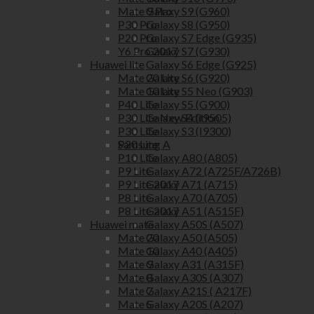
Galaxy S9 (G960)
Mate 9 Pro
Galaxy S8 (G950)
P30 Pro
Galaxy S7 Edge (G935)
P20 Pro
Galaxy S7 (G930)
Y6 Pro 2017
Galaxy S6 Edge (G925)
Huawei lite
Galaxy S6 (G920)
Mate 20 Lite
Galaxy S5 Neo (G903)
Mate 10 Lite
Galaxy S5 (G900)
P40 Lite
Galaxy S4 (I9505)
P30 Lite New Edition
Galaxy S3 (I9300)
P30 Lite
Samsung A
P20 Lite
Galaxy A80 (A805)
P10 Lite
Galaxy A72 (A725F/A726B)
P9 Lite
Galaxy A71 (A715)
P9 Lite 2017
Galaxy A70 (A705)
P8 Lite
Galaxy A51 (A515F)
P8 Lite 2017
Galaxy A50S (A507)
Huawei mate
Galaxy A50 (A505)
Mate 20
Galaxy A40 (A405)
Mate 10
Galaxy A31 (A315F)
Mate 9
Galaxy A30S (A307)
Mate 8
Galaxy A21S ( A217F)
Mate 7
Galaxy A20S (A207)
Mate S