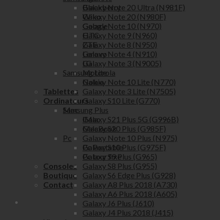
Blackberry
Galaxy Note 20 Ultra (N981F)
Wiko
Galaxy Note 20 (N980F)
Google
Galaxy Note 10 (N970)
HTC
Galaxy Note 9 (N960)
ZTE
Galaxy Note 8 (N950)
Lenovo
Galaxy Note 4 (N910)
LG
Galaxy Note 3 (N9005)
Motorola
Samsung Lite
Nokia
Galaxy Note 10 Lite (N770)
Tablettes
Galaxy Note 3 Lite (N7505)
Ordinateurs
Galaxy S10 Lite (G770)
Mac
Samsung Plus
iMac
Galaxy S21 Plus 5G (G996B)
MacBook
Galaxy S20 Plus (G985F)
Pc
Galaxy Note 10 Plus (N975)
Pc Portable
Galaxy S10 Plus (G975F)
Pc tour fixe
Galaxy S9 Plus (G965)
Consoles
Galaxy S8 Plus (G955)
Boutique
Galaxy S6 Edge Plus (G928)
Contact
Galaxy A8 Plus 2018 (A730)
Galaxy A6 Plus 2018 (A605)
Galaxy J6 Plus (J610)
Galaxy J4 Plus 2018 (J415)