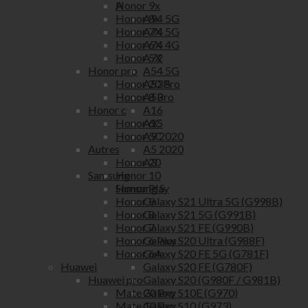
A
Honor 9x
A94 5G
Honor 8x
A74 5G
Honor 7X
A74 4G
Honor 6X
A72
Honor 5X
A54 5G
Honor pro
A53 S
Honor 20 Pro
A53
Honor 8 Pro
A16
Honor c
A15
Honor 6C
A9 2020
Honor 5C
A5 2020
Autres
A3
Honor 20
Samsung
Honor 10
Samsung S
Honor Play
Galaxy S21 Ultra 5G (G998B)
Honor 9
Galaxy S21 5G (G991B)
Honor 8
Galaxy S21 FE (G990B)
Honor 7
Galaxy S20 Ultra (G988F)
Honor 6 Plus
Galaxy S20 FE 5G (G781F)
Honor 6A
Galaxy S20 FE (G780F)
Huawei
Galaxy S20 (G980F / G981B)
Huawei pro
Galaxy S10E (G970)
Mate 20 Pro
Galaxy S10 (G973)
Mate 10 Pro