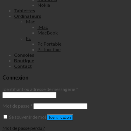
Nokia
Tablettes
Ordinateurs
Mac
iMac
MacBook
Pc
Pc Portable
Pc tour fixe
Consoles
Boutique
Contact
Connexion
Identifiant ou adresse de messagerie
*
Mot de passe
*
Se souvenir de moi
Identification
Mot de passe perdu ?