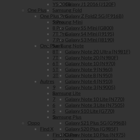
Galaxy J1 2016 (J120F)
Y5 2018
Samsung Fold
One Plus
Galaxy Z Fold2 5G (F916B)
One Plus Pro
Samsung Mini
9 Pro
Galaxy S5 Mini (G800)
8 Pro
Galaxy S4 Mini (I9195)
7T Pro
Galaxy S3 Mini (I8190)
7 Pro
Samsung Note
One Plus T
Galaxy Note 20 Ultra (N981F)
8T
Galaxy Note 20 (N980F)
7T
Galaxy Note 10 (N970)
6T
Galaxy Note 9 (N960)
5T
Galaxy Note 8 (N950)
3T
Galaxy Note 4 (N910)
Autres
Galaxy Note 3 (N9005)
9
Samsung Lite
8
Galaxy Note 10 Lite (N770)
7
Galaxy Note 3 Lite (N7505)
6
Galaxy S10 Lite (G770)
5
Samsung Plus
3
Galaxy S21 Plus 5G (G996B)
Oppo
Galaxy S20 Plus (G985F)
Find X
Galaxy Note 10 Plus (N975)
Find X3 Pro