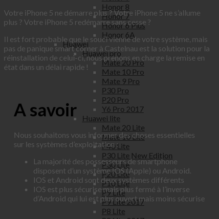
Honor 8
Votre iPhone 5 ne démarre plus ? Votre iPhone 5 ne s’allume
Honor 7
plus ? Votre iPhone 5 redémarre sans cesse ?
Honor 6 Plus
Honor 6A
Il est fort probable que le souci vienne de votre système, mais
Huawei
pas de panique smart corner à Castelnau est la solution pour la
Huawei pro
réinstallation de celui-ci, nous prenons en charge la remise en
Mate 20 Pro
état dans un délai rapide !
Mate 10 Pro
Mate 9 Pro
P30 Pro
P20 Pro
A savoir
Y6 Pro 2017
Huawei lite
Mate 20 Lite
Nous souhaitons vous informer des choses essentielles
Mate 10 Lite
sur les systèmes d’exploitation :
P40 Lite
P30 Lite New Edition
La majorité des possesseurs de smartphone
P30 Lite
disposent d’un système IOS (Apple) ou Android.
P20 Lite
IOS et Android sont deux systèmes différents
P10 Lite
IOS est plus sécurise mais plus fermé à l’inverse
P9 Lite
d’Android qui lui est plus ouvert mais moins sécurise
P9 Lite 2017
P8 Lite