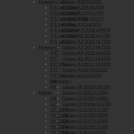
Galaxy A20 (A205)
Huawei smart
Galaxy A20E (A202)
P Smart 2021
Galaxy A12 (A125F)
P Smart 2020
Galaxy A10S (A107)
P Smart 2019 Plus
Galaxy A10 (A105)
P Smart Plus
Galaxy A9 2018 (A920)
P Smart 2019
Galaxy A8 2018 (A530)
P Smart 2017
Galaxy A7 2018 (A750)
P Smart Z
Galaxy A7 2017 (A720)
Huawei p
Galaxy A6 2018 (A600)
P30
Galaxy A5 2017 (A520)
P20
Galaxy A3 2017 (A320)
P10 Plus
Galaxy A02S (A025G)
P10
Galaxy A01 (A015)
P9 Plus
Samsung J
P9
Galaxy J8 2018 (J810F)
P8
Galaxy J7 2017 (J730)
Autres
Galaxy J6 2018 (J600)
G8
Galaxy J5 Prime (G570)
G7
Galaxy J5 2017 (J530)
Y7 2019
Galaxy J4 2018 (J400)
Y7 2018
Galaxy J3 2017 (J330)
Y6 2019
Galaxy J2 2018 (J250)
Y6 2018
Galaxy J1 Ace (J110)
Y5 2019