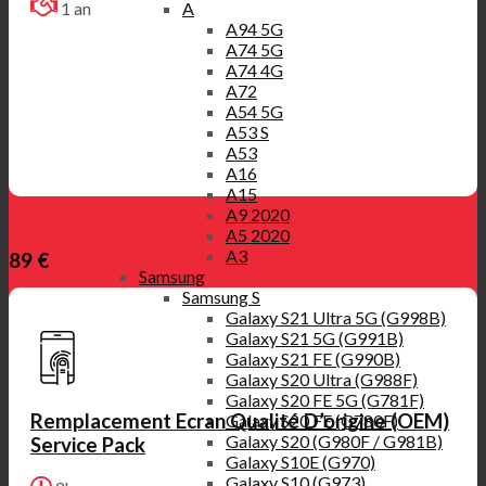
1 an
A
A94 5G
A74 5G
A74 4G
A72
A54 5G
A53 S
A53
A16
A15
A9 2020
A5 2020
A3
89 €
Samsung
Samsung S
Galaxy S21 Ultra 5G (G998B)
Galaxy S21 5G (G991B)
Galaxy S21 FE (G990B)
Galaxy S20 Ultra (G988F)
Galaxy S20 FE 5G (G781F)
Remplacement Ecran Qualité D’origine (OEM)
Galaxy S20 FE (G780F)
Galaxy S20 (G980F / G981B)
Service Pack
Galaxy S10E (G970)
Galaxy S10 (G973)