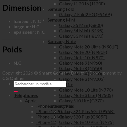
Galaxy J1 2016 (J120F)
Dimension
Samsung Fold
Galaxy Z Fold2 5G (F916B)
Samsung Mini
hauteur : N.C
Galaxy S5 Mini (G800)
largeur : N.C
Galaxy S4 Mini (I9195)
epaisseur : N.C
Galaxy S3 Mini (I8190)
Samsung Note
Galaxy Note 20 Ultra (N981F)
Poids
Galaxy Note 20 (N980F)
Galaxy Note 10 (N970)
Galaxy Note 9 (N960)
N.C
Galaxy Note 8 (N950)
Copyright 2026 ©
Smart Corner
| Design & Development by
Galaxy Note 4 (N910)
CG Online
Galaxy Note 3 (N9005)
Samsung Lite
Galaxy Note 10 Lite (N770)
Galaxy Note 3 Lite (N7505)
Téléphones
Galaxy S10 Lite (G770)
Apple
Samsung Plus
iPhone 13 Pro Max
Galaxy S21 Plus 5G (G996B)
iPhone 13 Pro
Galaxy S20 Plus (G985F)
iPhone 13 Mini
Galaxy Note 10 Plus (N975)
iPhone 13