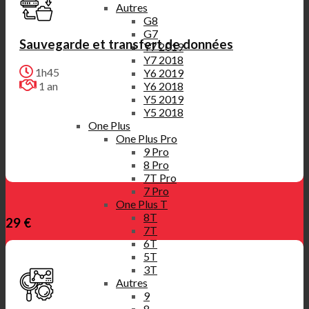
Autres
G8
G7
Sauvegarde et transfert de données
Y7 2019
Y7 2018
1h45
Y6 2019
Y6 2018
1 an
Y5 2019
Y5 2018
One Plus
One Plus Pro
9 Pro
8 Pro
7T Pro
7 Pro
One Plus T
8T
29 €
7T
6T
5T
3T
Autres
9
8