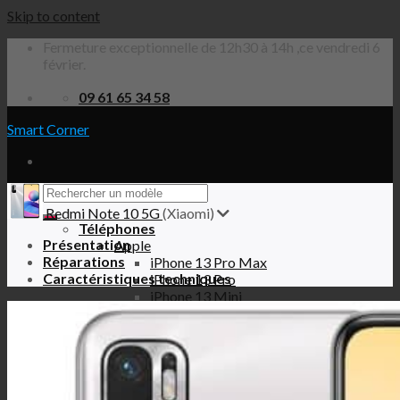
Skip to content
Fermeture exceptionnelle de 12h30 à 14h ,ce vendredi 6
février.
09 61 65 34 58
Smart Corner
Redmi Note 10 5G
(Xiaomi)
Téléphones
Présentation
Apple
Réparations
iPhone 13 Pro Max
Caractéristiques techniques
iPhone 13 Pro
iPhone 13 Mini
iPhone 13
iPhone 12 Pro Max
iPhone 12 Pro
iPhone 12 Mini
iPhone 12
iPhone SE 2020