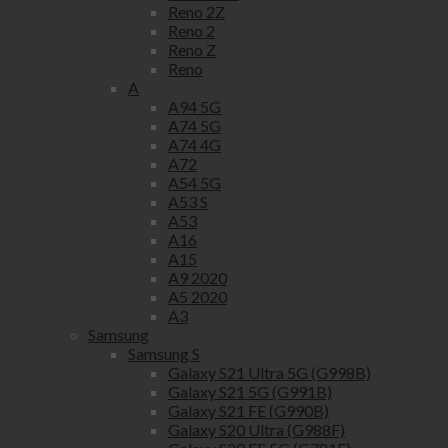
Reno 2Z
Reno 2
Reno Z
Reno
A
A94 5G
A74 5G
A74 4G
A72
A54 5G
A53 S
A53
A16
A15
A9 2020
A5 2020
A3
Samsung
Samsung S
Galaxy S21 Ultra 5G (G998B)
Galaxy S21 5G (G991B)
Galaxy S21 FE (G990B)
Galaxy S20 Ultra (G988F)