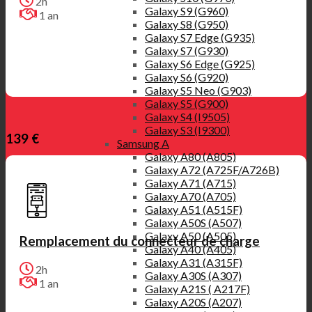
2h
Galaxy S9 (G960)
1 an
Galaxy S8 (G950)
Galaxy S7 Edge (G935)
Galaxy S7 (G930)
Galaxy S6 Edge (G925)
Galaxy S6 (G920)
Galaxy S5 Neo (G903)
Galaxy S5 (G900)
Galaxy S4 (I9505)
Galaxy S3 (I9300)
139 €
Samsung A
Galaxy A80 (A805)
Galaxy A72 (A725F/A726B)
Galaxy A71 (A715)
Galaxy A70 (A705)
Galaxy A51 (A515F)
Galaxy A50S (A507)
Galaxy A50 (A505)
Remplacement du connecteur de charge
Galaxy A40 (A405)
Galaxy A31 (A315F)
2h
Galaxy A30S (A307)
1 an
Galaxy A21S ( A217F)
Galaxy A20S (A207)