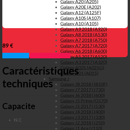
Galaxy A20 (A205)
Galaxy A20E (A202)
Galaxy A12 (A125F)
Galaxy A10S (A107)
Galaxy A10 (A105)
Galaxy A9 2018 (A920)
Galaxy A8 2018 (A530)
Galaxy A7 2018 (A750)
89 €
Galaxy A7 2017 (A720)
Galaxy A6 2018 (A600)
Appelez nous
Prendre rendez vous
Galaxy A5 2017 (A520)
Galaxy A3 2017 (A320)
Caractéristiques
Galaxy A02S (A025G)
Galaxy A01 (A015)
Samsung J
techniques
Galaxy J8 2018 (J810F)
Galaxy J7 2017 (J730)
Galaxy J6 2018 (J600)
Galaxy J5 Prime (G570)
Capacite
Galaxy J5 2017 (J530)
Galaxy J4 2018 (J400)
Galaxy J3 2017 (J330)
N.C
Galaxy J2 2018 (J250)
Galaxy J1 Ace (J110)