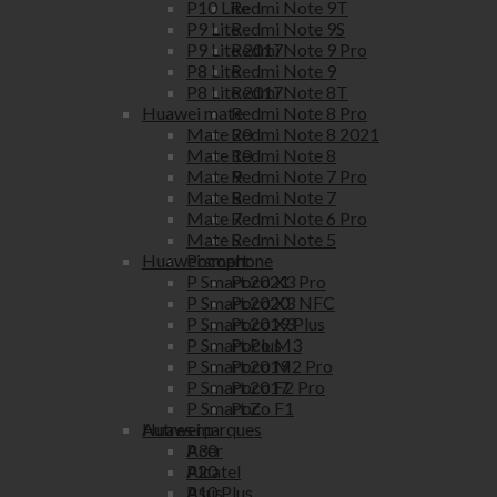
Redmi Note 9T
P10 Lite
Redmi Note 9S
P9 Lite
Redmi Note 9 Pro
P9 Lite 2017
Redmi Note 9
P8 Lite
Redmi Note 8T
P8 Lite 2017
Redmi Note 8 Pro
Huawei mate
Redmi Note 8 2021
Mate 20
Redmi Note 8
Mate 10
Redmi Note 7 Pro
Mate 9
Redmi Note 7
Mate 8
Redmi Note 6 Pro
Mate 7
Redmi Note 5
Mate S
Pocophone
Huawei smart
Poco X3 Pro
P Smart 2021
Poco X3 NFC
P Smart 2020
Poco X3
P Smart 2019 Plus
Poco M3
P Smart Plus
Poco M2 Pro
P Smart 2019
Poco F2 Pro
P Smart 2017
Poco F1
P Smart Z
Autres marques
Huawei p
Acer
P30
Alcatel
P20
Asus
P10 Plus