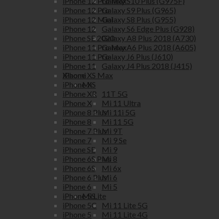
Galaxy S10 Plus (G975F)
iPhone 12 Pro Max
Galaxy S9 Plus (G965)
iPhone 12 Pro
Galaxy S8 Plus (G955)
iPhone 12 Mini
Galaxy S6 Edge Plus (G928)
iPhone 12
Galaxy A8 Plus 2018 (A730)
iPhone SE 2020
Galaxy A6 Plus 2018 (A605)
iPhone 11 Pro Max
Galaxy J6 Plus (J610)
iPhone 11 Pro
Galaxy J4 Plus 2018 (J415)
iPhone 11
Xiaomi
iPhone XS Max
Mi
iPhone XS
11T 5G
iPhone XR
Mi 11 Ultra
iPhone X
Mi 11i 5G
iPhone 8 Plus
Mi 11 5G
iPhone 8
Mi 9T
iPhone 7 Plus
Mi 9 Se
iPhone 7
Mi 9
iPhone SE
Mi 8
iPhone 6S Plus
Mi 6x
iPhone 6S
Mi 6
iPhone 6 Plus
Mi 5
iPhone 6
Mi Lite
iPhone 5S
Mi 11 Lite 5G
iPhone 5C
Mi 11 Lite 4G
iPhone 5