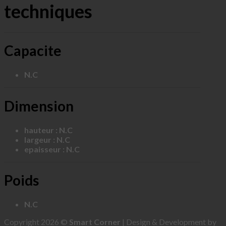
techniques
Capacite
N.C
Dimension
hauteur : N.C
largeur : N.C
epaisseur : N.C
Poids
N.C
Copyright 2026 ©
Smart Corner
| Design & Development by