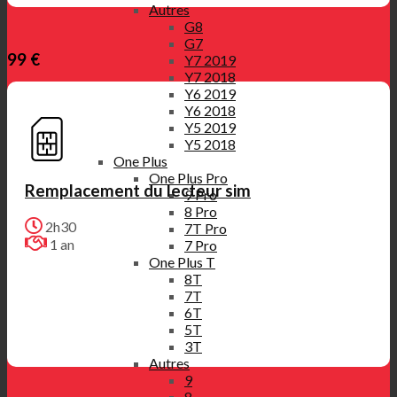
Autres
G8
G7
99 €
Y7 2019
Y7 2018
Y6 2019
Y6 2018
Y5 2019
Y5 2018
One Plus
One Plus Pro
Remplacement du lecteur sim
9 Pro
8 Pro
2h30
7T Pro
1 an
7 Pro
One Plus T
8T
7T
6T
5T
3T
Autres
9
8