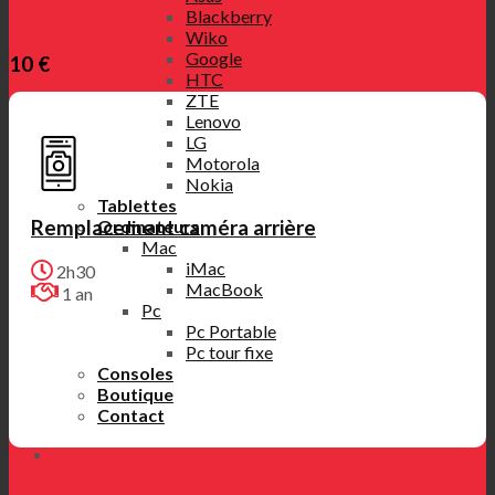
Blackberry
Wiko
Google
10 €
HTC
ZTE
Lenovo
LG
Motorola
Nokia
Tablettes
Remplacement caméra arrière
Ordinateurs
Mac
iMac
2h30
MacBook
1 an
Pc
Pc Portable
Pc tour fixe
Consoles
Boutique
Contact