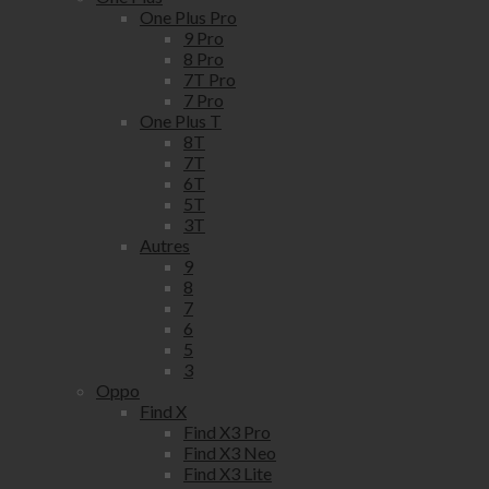
One Plus Pro
9 Pro
8 Pro
7T Pro
7 Pro
One Plus T
8T
7T
6T
5T
3T
Autres
9
8
7
6
5
3
Oppo
Find X
Find X3 Pro
Find X3 Neo
Find X3 Lite