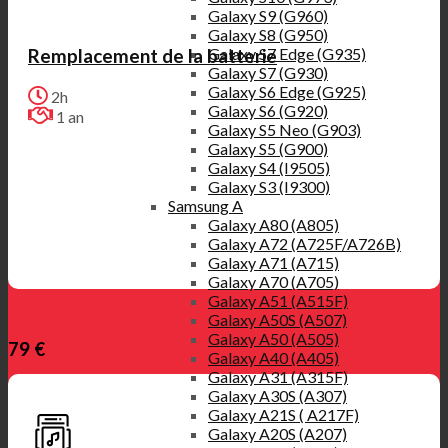
Galaxy S9 (G960)
Galaxy S8 (G950)
Galaxy S7 Edge (G935)
Remplacement de la batterie
Galaxy S7 (G930)
Galaxy S6 Edge (G925)
2h
Galaxy S6 (G920)
1 an
Galaxy S5 Neo (G903)
Galaxy S5 (G900)
Galaxy S4 (I9505)
Galaxy S3 (I9300)
Samsung A
Galaxy A80 (A805)
Galaxy A72 (A725F/A726B)
Galaxy A71 (A715)
Galaxy A70 (A705)
Galaxy A51 (A515F)
Galaxy A50S (A507)
Galaxy A50 (A505)
79 €
Galaxy A40 (A405)
Galaxy A31 (A315F)
Galaxy A30S (A307)
Galaxy A21S ( A217F)
Galaxy A20S (A207)