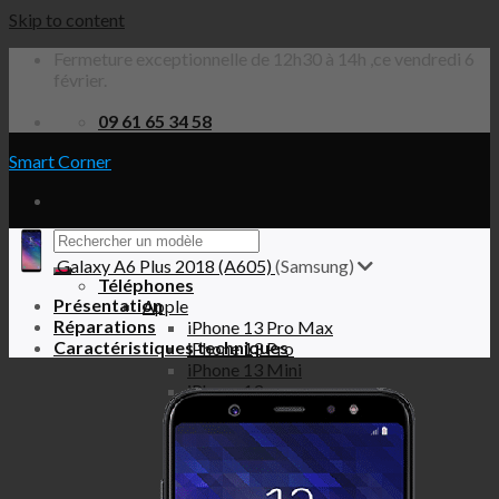
Skip to content
Fermeture exceptionnelle de 12h30 à 14h ,ce vendredi 6
février.
09 61 65 34 58
Smart Corner
Galaxy A6 Plus 2018 (A605)
(Samsung)
Téléphones
Présentation
Apple
Réparations
iPhone 13 Pro Max
Caractéristiques techniques
iPhone 13 Pro
iPhone 13 Mini
iPhone 13
iPhone 12 Pro Max
iPhone 12 Pro
iPhone 12 Mini
iPhone 12
iPhone SE 2020