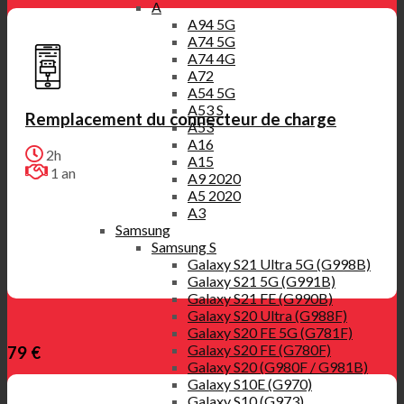
A
A94 5G
A74 5G
A74 4G
A72
A54 5G
A53 S
Remplacement du connecteur de charge
A53
A16
2h
A15
1 an
A9 2020
A5 2020
A3
Samsung
Samsung S
Galaxy S21 Ultra 5G (G998B)
Galaxy S21 5G (G991B)
Galaxy S21 FE (G990B)
Galaxy S20 Ultra (G988F)
Galaxy S20 FE 5G (G781F)
Galaxy S20 FE (G780F)
79 €
Galaxy S20 (G980F / G981B)
Galaxy S10E (G970)
Galaxy S10 (G973)