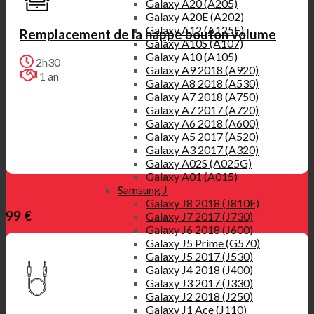
Galaxy A20 (A205)
Galaxy A20E (A202)
Galaxy A12 (A125F)
Remplacement de la nappe bouton volume
Galaxy A10S (A107)
Galaxy A10 (A105)
2h30
Galaxy A9 2018 (A920)
1 an
Galaxy A8 2018 (A530)
Galaxy A7 2018 (A750)
Galaxy A7 2017 (A720)
Galaxy A6 2018 (A600)
Galaxy A5 2017 (A520)
Galaxy A3 2017 (A320)
Galaxy A02S (A025G)
Galaxy A01 (A015)
Samsung J
Galaxy J8 2018 (J810F)
99 €
Galaxy J7 2017 (J730)
Galaxy J6 2018 (J600)
Galaxy J5 Prime (G570)
Galaxy J5 2017 (J530)
Galaxy J4 2018 (J400)
Galaxy J3 2017 (J330)
Galaxy J2 2018 (J250)
Galaxy J1 Ace (J110)