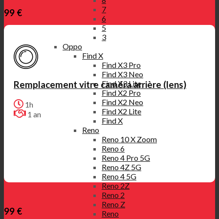
7
99 €
6
5
3
Oppo
Find X
Find X3 Pro
Find X3 Neo
Find X3 Lite
Remplacement vitre caméra arrière (lens)
Find X2 Pro
Find X2 Neo
1h
Find X2 Lite
1 an
Find X
Reno
Reno 10 X Zoom
Reno 6
Reno 4 Pro 5G
Reno 4Z 5G
Reno 4 5G
Reno 2Z
Reno 2
Reno Z
99 €
Reno