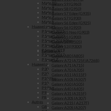
Mate 10
Galaxy S9 (G960)
Mate 9
Galaxy S8 (G950)
Mate 8
Galaxy S7 Edge (G935)
Mate 7
Galaxy S7 (G930)
Mate S
Galaxy S6 Edge (G925)
Huawei smart
Galaxy S6 (G920)
P Smart 2021
Galaxy S5 Neo (G903)
P Smart 2020
Galaxy S5 (G900)
P Smart 2019 Plus
Galaxy S4 (I9505)
P Smart Plus
Galaxy S3 (I9300)
P Smart 2019
Samsung A
P Smart 2017
Galaxy A80 (A805)
P Smart Z
Galaxy A72 (A725F/A726B)
Huawei p
Galaxy A71 (A715)
P30
Galaxy A70 (A705)
P20
Galaxy A51 (A515F)
P10 Plus
Galaxy A50S (A507)
P10
Galaxy A50 (A505)
P9 Plus
Galaxy A40 (A405)
P9
Galaxy A31 (A315F)
P8
Galaxy A30S (A307)
Autres
Galaxy A21S ( A217F)
G8
Galaxy A20S (A207)