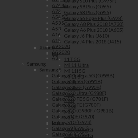
Galaxy S10 Plus (G975F)
A74 4G
Galaxy S9 Plus (G965)
A72
Galaxy S8 Plus (G955)
A54 5G
Galaxy S6 Edge Plus (G928)
A53 S
Galaxy A8 Plus 2018 (A730)
A53
Galaxy A6 Plus 2018 (A605)
A16
Galaxy J6 Plus (J610)
A15
Galaxy J4 Plus 2018 (J415)
A9 2020
Xiaomi
A5 2020
Mi
A3
11T 5G
Samsung
Mi 11 Ultra
Samsung S
Mi 11i 5G
Galaxy S21 Ultra 5G (G998B)
Mi 11 5G
Galaxy S21 5G (G991B)
Mi 9T
Galaxy S21 FE (G990B)
Mi 9 Se
Galaxy S20 Ultra (G988F)
Mi 9
Galaxy S20 FE 5G (G781F)
Mi 8
Galaxy S20 FE (G780F)
Mi 6x
Galaxy S20 (G980F / G981B)
Mi 6
Galaxy S10E (G970)
Mi 5
Galaxy S10 (G973)
Mi Lite
Galaxy S9 (G960)
Mi 11 Lite 5G
Galaxy S8 (G950)
Mi 11 Lite 4G