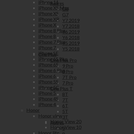
iPhone 11
Autres
iPhone XS Max
G8
iPhone XS
G7
iPhone XR
Y7 2019
iPhone X
Y7 2018
iPhone 8 Plus
Y6 2019
iPhone 8
Y6 2018
iPhone 7 Plus
Y5 2019
iPhone 7
Y5 2018
iPhone SE
One Plus
iPhone 6S Plus
One Plus Pro
iPhone 6S
9 Pro
iPhone 6 Plus
8 Pro
iPhone 6
7T Pro
iPhone 5S
7 Pro
iPhone 5C
One Plus T
iPhone 5
8T
iPhone 4S
7T
iPhone 4
6T
Honor
5T
Honor view
3T
Honor View 20
Autres
Honor View 10
9
Honor lite
8