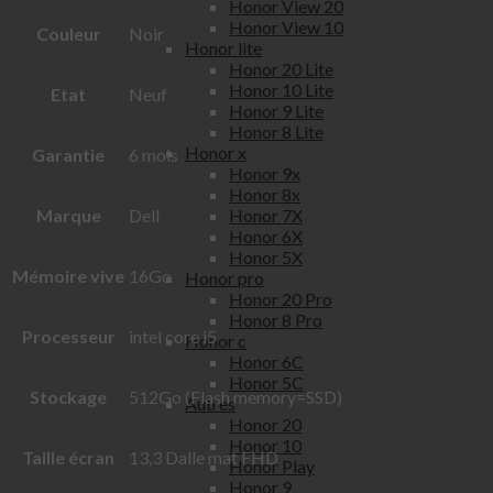
Honor View 20
Honor View 10
Couleur
Noir
Honor lite
Honor 20 Lite
Honor 10 Lite
Etat
Neuf
Honor 9 Lite
Honor 8 Lite
Honor x
Garantie
6 mois
Honor 9x
Honor 8x
Honor 7X
Marque
Dell
Honor 6X
Honor 5X
Mémoire vive
16Go
Honor pro
Honor 20 Pro
Honor 8 Pro
Processeur
intel core i5
Honor c
Honor 6C
Honor 5C
Stockage
512Go (Flash memory=SSD)
Autres
Honor 20
Honor 10
Taille écran
13,3 Dalle mat FHD
Honor Play
Honor 9