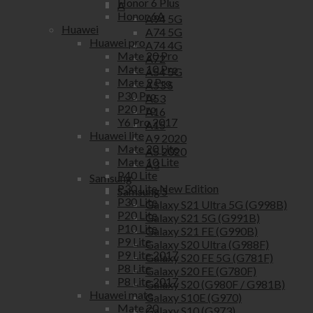
Honor 6 Plus
A
Honor 6A
A94 5G
Huawei
A74 5G
Huawei pro
A74 4G
Mate 20 Pro
A72
Mate 10 Pro
A54 5G
Mate 9 Pro
A53 S
P30 Pro
A53
P20 Pro
A16
Y6 Pro 2017
A15
Huawei lite
A9 2020
Mate 20 Lite
A5 2020
Mate 10 Lite
A3
P40 Lite
Samsung
P30 Lite New Edition
Samsung S
P30 Lite
Galaxy S21 Ultra 5G (G998B)
P20 Lite
Galaxy S21 5G (G991B)
P10 Lite
Galaxy S21 FE (G990B)
P9 Lite
Galaxy S20 Ultra (G988F)
P9 Lite 2017
Galaxy S20 FE 5G (G781F)
P8 Lite
Galaxy S20 FE (G780F)
P8 Lite 2017
Galaxy S20 (G980F / G981B)
Huawei mate
Galaxy S10E (G970)
Mate 20
Galaxy S10 (G973)