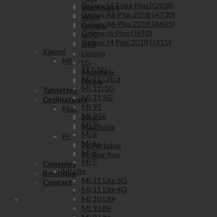
Galaxy S6 Edge Plus (G928)
Blackberry
Galaxy A8 Plus 2018 (A730)
Wiko
Galaxy A6 Plus 2018 (A605)
Google
Galaxy J6 Plus (J610)
HTC
Galaxy J4 Plus 2018 (J415)
ZTE
Xiaomi
Lenovo
Mi
LG
11T 5G
Motorola
Mi 11 Ultra
Nokia
Mi 11i 5G
Tablettes
Mi 11 5G
Ordinateurs
Mi 9T
Mac
Mi 9 Se
iMac
Mi 9
MacBook
Mi 8
Pc
Mi 6x
Pc Portable
Mi 6
Pc tour fixe
Mi 5
Consoles
Mi Lite
Boutique
Mi 11 Lite 5G
Contact
Mi 11 Lite 4G
Mi 10 Lite
Mi 9 Lite
Mi 8 Lite