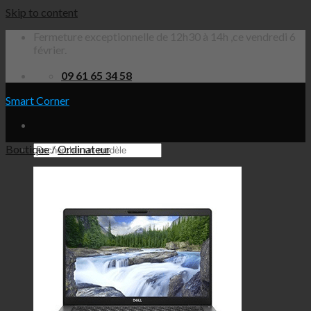
Skip to content
Fermeture exceptionnelle de 12h30 à 14h ,ce vendredi 6
février.
09 61 65 34 58
Smart Corner
Boutique
/
Ordinateur
Téléphones
Apple
iPhone 13 Pro Max
iPhone 13 Pro
iPhone 13 Mini
iPhone 13
iPhone 12 Pro Max
iPhone 12 Pro
iPhone 12 Mini
iPhone 12
iPhone SE 2020