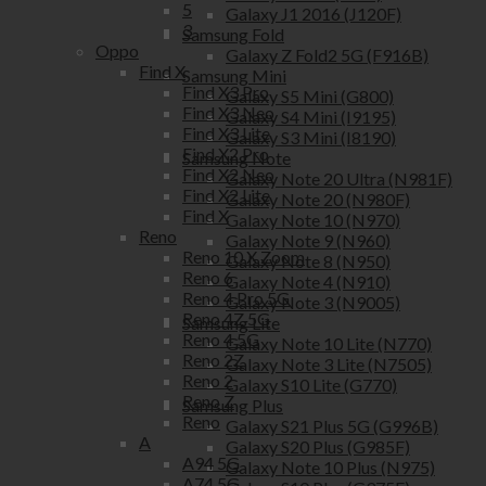
5
Galaxy J1 2016 (J120F)
3
Samsung Fold
Oppo
Galaxy Z Fold2 5G (F916B)
Find X
Samsung Mini
Find X3 Pro
Galaxy S5 Mini (G800)
Find X3 Neo
Galaxy S4 Mini (I9195)
Find X3 Lite
Galaxy S3 Mini (I8190)
Find X2 Pro
Samsung Note
Find X2 Neo
Galaxy Note 20 Ultra (N981F)
Find X2 Lite
Galaxy Note 20 (N980F)
Find X
Galaxy Note 10 (N970)
Reno
Galaxy Note 9 (N960)
Reno 10 X Zoom
Galaxy Note 8 (N950)
Reno 6
Galaxy Note 4 (N910)
Reno 4 Pro 5G
Galaxy Note 3 (N9005)
Reno 4Z 5G
Samsung Lite
Reno 4 5G
Galaxy Note 10 Lite (N770)
Reno 2Z
Galaxy Note 3 Lite (N7505)
Reno 2
Galaxy S10 Lite (G770)
Reno Z
Samsung Plus
Reno
Galaxy S21 Plus 5G (G996B)
A
Galaxy S20 Plus (G985F)
A94 5G
Galaxy Note 10 Plus (N975)
A74 5G