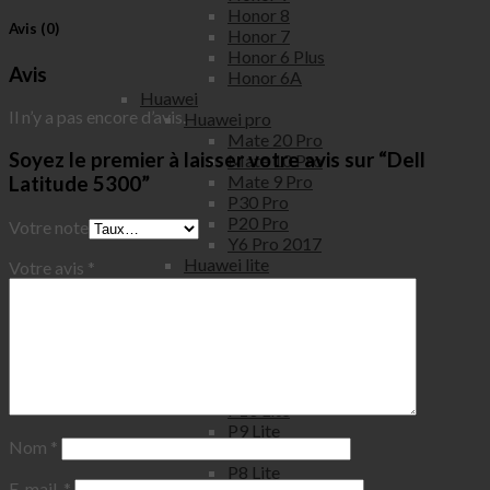
Honor 8
Avis (0)
Honor 7
Honor 6 Plus
Avis
Honor 6A
Huawei
Il n’y a pas encore d’avis.
Huawei pro
Mate 20 Pro
Soyez le premier à laisser votre avis sur “Dell
Mate 10 Pro
Mate 9 Pro
Latitude 5300”
P30 Pro
P20 Pro
Votre note
Y6 Pro 2017
Huawei lite
Votre avis
*
Mate 20 Lite
Mate 10 Lite
P40 Lite
P30 Lite New Edition
P30 Lite
P20 Lite
P10 Lite
P9 Lite
Nom
*
P9 Lite 2017
P8 Lite
E-mail
*