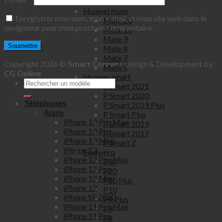
P8 Lite 2017
Huawei mate
Enregistrer mon nom, mon e-mail et mon site web dans le
Mate 20
navigateur pour mon prochain commentaire.
Mate 10
Mate 9
Mate 8
Mate 7
Copyright 2026 ©
Smart Corner
| Design & Development by
Mate S
CG Online
Huawei smart
P Smart 2021
P Smart 2020
Téléphones
P Smart 2019 Plus
Apple
P Smart Plus
iPhone 13 Pro Max
P Smart 2019
iPhone 13 Pro
P Smart 2017
iPhone 13 Mini
P Smart Z
iPhone 13
Huawei p
iPhone 12 Pro Max
P30
iPhone 12 Pro
P20
iPhone 12 Mini
P10 Plus
iPhone 12
P10
iPhone SE 2020
P9 Plus
iPhone 11 Pro Max
P9
iPhone 11 Pro
P8