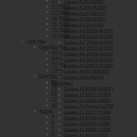
G7
Galaxy A20 (A205)
Y7 2019
Galaxy A20E (A202)
Y7 2018
Galaxy A12 (A125F)
Y6 2019
Galaxy A10S (A107)
Y6 2018
Galaxy A10 (A105)
Y5 2019
Galaxy A9 2018 (A920)
Y5 2018
Galaxy A8 2018 (A530)
One Plus
Galaxy A7 2018 (A750)
One Plus Pro
Galaxy A7 2017 (A720)
9 Pro
Galaxy A6 2018 (A600)
8 Pro
Galaxy A5 2017 (A520)
7T Pro
Galaxy A3 2017 (A320)
7 Pro
Galaxy A02S (A025G)
One Plus T
Galaxy A01 (A015)
8T
Samsung J
7T
Galaxy J8 2018 (J810F)
6T
Galaxy J7 2017 (J730)
5T
Galaxy J6 2018 (J600)
3T
Galaxy J5 Prime (G570)
Autres
Galaxy J5 2017 (J530)
9
Galaxy J4 2018 (J400)
8
Galaxy J3 2017 (J330)
7
Galaxy J2 2018 (J250)
6
Galaxy J1 Ace (J110)