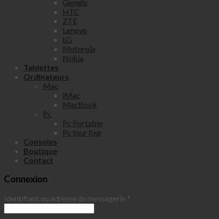
Google
HTC
ZTE
Lenovo
LG
Motorola
Nokia
Tablettes
Ordinateurs
Mac
iMac
MacBook
Pc
Pc Portable
Pc tour fixe
Consoles
Boutique
Contact
Connexion
Identifiant ou adresse de messagerie
*