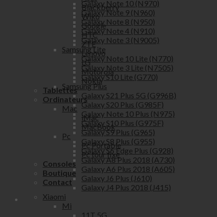
Galaxy Note 10 (N970)
Blackberry
Galaxy Note 9 (N960)
Wiko
Galaxy Note 8 (N950)
Google
Galaxy Note 4 (N910)
HTC
Galaxy Note 3 (N9005)
ZTE
Samsung Lite
Lenovo
Galaxy Note 10 Lite (N770)
LG
Galaxy Note 3 Lite (N7505)
Motorola
Galaxy S10 Lite (G770)
Nokia
Samsung Plus
Tablettes
Galaxy S21 Plus 5G (G996B)
Ordinateurs
Galaxy S20 Plus (G985F)
Mac
Galaxy Note 10 Plus (N975)
iMac
Galaxy S10 Plus (G975F)
MacBook
Galaxy S9 Plus (G965)
Pc
Galaxy S8 Plus (G955)
Pc Portable
Galaxy S6 Edge Plus (G928)
Pc tour fixe
Galaxy A8 Plus 2018 (A730)
Consoles
Galaxy A6 Plus 2018 (A605)
Boutique
Galaxy J6 Plus (J610)
Contact
Galaxy J4 Plus 2018 (J415)
Xiaomi
Mi
11T 5G