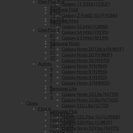
One Plus Pro
Galaxy J1 2016 (J120F)
9 Pro
Samsung Fold
8 Pro
Galaxy Z Fold2 5G (F916B)
7T Pro
Samsung Mini
7 Pro
Galaxy S5 Mini (G800)
One Plus T
Galaxy S4 Mini (I9195)
8T
Galaxy S3 Mini (I8190)
7T
Samsung Note
6T
Galaxy Note 20 Ultra (N981F)
5T
Galaxy Note 20 (N980F)
3T
Galaxy Note 10 (N970)
Autres
Galaxy Note 9 (N960)
9
Galaxy Note 8 (N950)
8
Galaxy Note 4 (N910)
7
Galaxy Note 3 (N9005)
6
Samsung Lite
5
Galaxy Note 10 Lite (N770)
3
Galaxy Note 3 Lite (N7505)
Oppo
Galaxy S10 Lite (G770)
Find X
Samsung Plus
Find X3 Pro
Galaxy S21 Plus 5G (G996B)
Find X3 Neo
Galaxy S20 Plus (G985F)
Find X3 Lite
Galaxy Note 10 Plus (N975)
Find X2 Pro