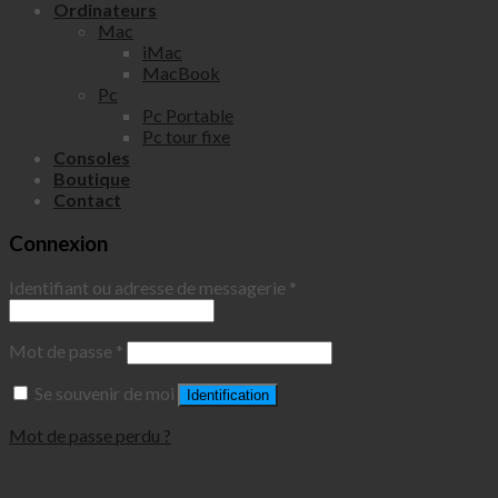
Ordinateurs
Mac
iMac
MacBook
Pc
Pc Portable
Pc tour fixe
Consoles
Boutique
Contact
Connexion
Identifiant ou adresse de messagerie
*
Mot de passe
*
Se souvenir de moi
Identification
Mot de passe perdu ?