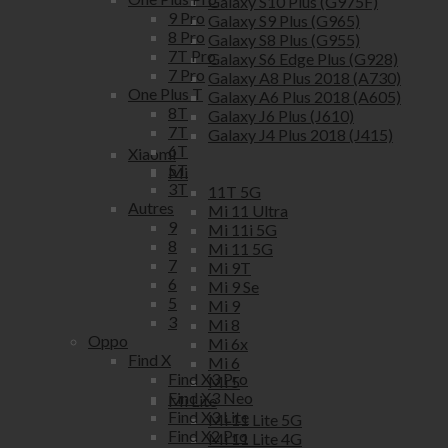
Galaxy S10 Plus (G975F)
9 Pro
Galaxy S9 Plus (G965)
8 Pro
Galaxy S8 Plus (G955)
7T Pro
Galaxy S6 Edge Plus (G928)
7 Pro
Galaxy A8 Plus 2018 (A730)
One Plus T
Galaxy A6 Plus 2018 (A605)
8T
Galaxy J6 Plus (J610)
7T
Galaxy J4 Plus 2018 (J415)
6T
Xiaomi
5T
Mi
3T
11T 5G
Autres
Mi 11 Ultra
9
Mi 11i 5G
8
Mi 11 5G
7
Mi 9T
6
Mi 9 Se
5
Mi 9
3
Mi 8
Oppo
Mi 6x
Find X
Mi 6
Find X3 Pro
Mi 5
Find X3 Neo
Mi Lite
Find X3 Lite
Mi 11 Lite 5G
Find X2 Pro
Mi 11 Lite 4G