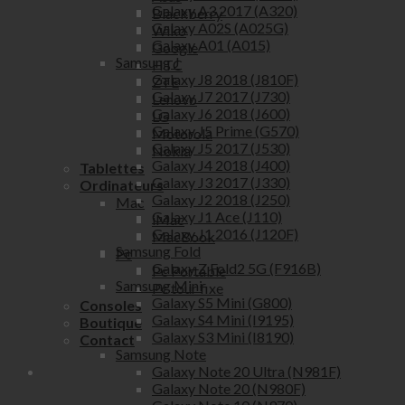
Galaxy A3 2017 (A320)
Blackberry
Galaxy A02S (A025G)
Wiko
Galaxy A01 (A015)
Google
Samsung J
HTC
Galaxy J8 2018 (J810F)
ZTE
Galaxy J7 2017 (J730)
Lenovo
Galaxy J6 2018 (J600)
LG
Galaxy J5 Prime (G570)
Motorola
Galaxy J5 2017 (J530)
Nokia
Galaxy J4 2018 (J400)
Tablettes
Galaxy J3 2017 (J330)
Ordinateurs
Galaxy J2 2018 (J250)
Mac
Galaxy J1 Ace (J110)
iMac
Galaxy J1 2016 (J120F)
MacBook
Samsung Fold
Pc
Galaxy Z Fold2 5G (F916B)
Pc Portable
Samsung Mini
Pc tour fixe
Galaxy S5 Mini (G800)
Consoles
Galaxy S4 Mini (I9195)
Boutique
Galaxy S3 Mini (I8190)
Contact
Samsung Note
Galaxy Note 20 Ultra (N981F)
Galaxy Note 20 (N980F)