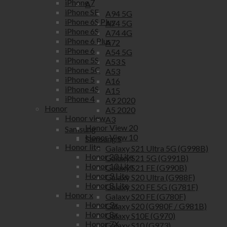
iPhone 7
A
iPhone SE
A94 5G
iPhone 6S Plus
A74 5G
iPhone 6S
A74 4G
iPhone 6 Plus
A72
iPhone 6
A54 5G
iPhone 5S
A53 S
iPhone 5C
A53
iPhone 5
A16
iPhone 4S
A15
iPhone 4
A9 2020
Honor
A5 2020
Honor view
A3
Honor View 20
Samsung
Honor View 10
Samsung S
Honor lite
Galaxy S21 Ultra 5G (G998B)
Honor 20 Lite
Galaxy S21 5G (G991B)
Honor 10 Lite
Galaxy S21 FE (G990B)
Honor 9 Lite
Galaxy S20 Ultra (G988F)
Honor 8 Lite
Galaxy S20 FE 5G (G781F)
Honor x
Galaxy S20 FE (G780F)
Honor 9x
Galaxy S20 (G980F / G981B)
Honor 8x
Galaxy S10E (G970)
Honor 7X
Galaxy S10 (G973)