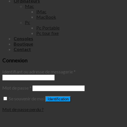
Ordinateurs
Mac
iMac
MacBook
Pc
Pc Portable
Pc tour fixe
Consoles
Boutique
Contact
Connexion
Identifiant ou adresse de messagerie
*
Mot de passe
*
Se souvenir de moi
Identification
Mot de passe perdu ?