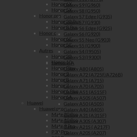
Honor 6X
Galaxy S9 (G960)
Honor 5X
Galaxy S8 (G950)
Honor pro
Galaxy S7 Edge (G935)
Honor 20 Pro
Galaxy S7 (G930)
Honor 8 Pro
Galaxy S6 Edge (G925)
Honor c
Galaxy S6 (G920)
Honor 6C
Galaxy S5 Neo (G903)
Honor 5C
Galaxy S5 (G900)
Autres
Galaxy S4 (I9505)
Honor 20
Galaxy S3 (I9300)
Honor 10
Samsung A
Honor Play
Galaxy A80 (A805)
Honor 9
Galaxy A72 (A725F/A726B)
Honor 8
Galaxy A71 (A715)
Honor 7
Galaxy A70 (A705)
Honor 6 Plus
Galaxy A51 (A515F)
Honor 6A
Galaxy A50S (A507)
Huawei
Galaxy A50 (A505)
Huawei pro
Galaxy A40 (A405)
Mate 20 Pro
Galaxy A31 (A315F)
Mate 10 Pro
Galaxy A30S (A307)
Mate 9 Pro
Galaxy A21S ( A217F)
P30 Pro
Galaxy A20S (A207)