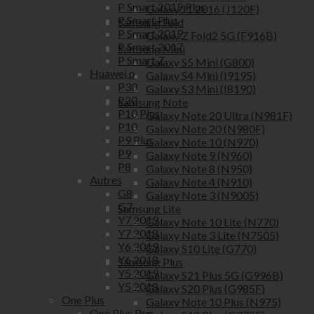
P Smart 2019 Plus
Galaxy J1 2016 (J120F)
P Smart Plus
Samsung Fold
P Smart 2019
Galaxy Z Fold2 5G (F916B)
P Smart 2017
Samsung Mini
P Smart Z
Galaxy S5 Mini (G800)
Huawei p
Galaxy S4 Mini (I9195)
P30
Galaxy S3 Mini (I8190)
P20
Samsung Note
P10 Plus
Galaxy Note 20 Ultra (N981F)
P10
Galaxy Note 20 (N980F)
P9 Plus
Galaxy Note 10 (N970)
P9
Galaxy Note 9 (N960)
P8
Galaxy Note 8 (N950)
Autres
Galaxy Note 4 (N910)
G8
Galaxy Note 3 (N9005)
G7
Samsung Lite
Y7 2019
Galaxy Note 10 Lite (N770)
Y7 2018
Galaxy Note 3 Lite (N7505)
Y6 2019
Galaxy S10 Lite (G770)
Y6 2018
Samsung Plus
Y5 2019
Galaxy S21 Plus 5G (G996B)
Y5 2018
Galaxy S20 Plus (G985F)
One Plus
Galaxy Note 10 Plus (N975)
One Plus Pro