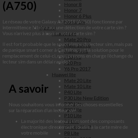
(A750)
Honor 8
Honor 7
Honor 6 Plus
Le réseau de votre Galaxy A7 2018 (A750) fonctionne par
Honor 6A
intermittence ? Il n’y a aucune détection de votre carte sim ?
Huawei
Vous n’arrivez plus à insérer votre carte sim ?
Huawei pro
Mate 20 Pro
Il est fort probable que le souci vienne du lecteur sim, mais pas
Mate 10 Pro
de panique smart corner à Castelnau est la solution pour le
Mate 9 Pro
remplacement de celui-ci, nous prenons en charge l’échange du
P30 Pro
lecteur sim dans un délai rapide !
P20 Pro
Y6 Pro 2017
Huawei lite
Mate 20 Lite
A savoir
Mate 10 Lite
P40 Lite
P30 Lite New Edition
P30 Lite
Nous souhaitons vous informer des choses essentielles
P20 Lite
sur la réparation d’un lecteur sim :
P10 Lite
La majorité des lecteurs sim sont des composants
P9 Lite
électronique directement soudés à la carte mère de
P9 Lite 2017
votre mobile
P8 Lite