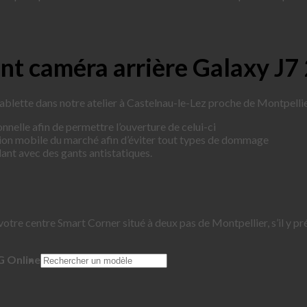
nt caméra arrière Galaxy J7
blette dans notre atelier à Castelnau-le-Lez proche de Montpelli
nnelle afin de permettre l’ouverture de celui-ci
tion mobile du marché afin d’éviter tout types de dommage
ant avec des gants antistatiques.
votre centre Smart Corner situé à deux pas de Montpellier, s’il y pr
G Online