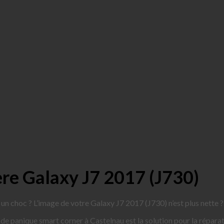
re Galaxy J7 2017 (J730)
 un choc ? L’image de votre Galaxy J7 2017 (J730) n’est plus nette 
s de panique smart corner à Castelnau est la solution pour la répar