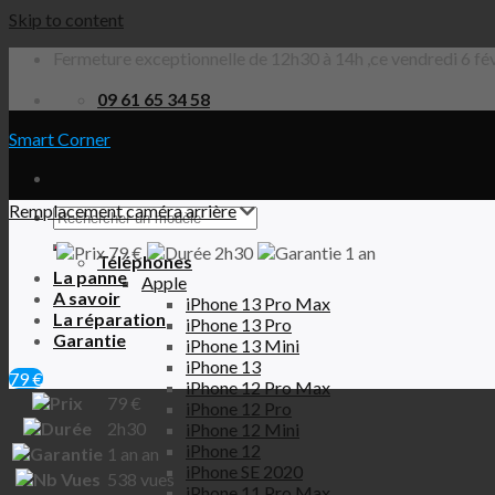
Skip to content
Fermeture exceptionnelle de 12h30 à 14h ,ce vendredi 6 fév
09 61 65 34 58
Smart Corner
Remplacement caméra arrière
79 €
2h30
1 an
Téléphones
La panne
Apple
A savoir
iPhone 13 Pro Max
La réparation
iPhone 13 Pro
Garantie
iPhone 13 Mini
iPhone 13
79 €
iPhone 12 Pro Max
79
€
iPhone 12 Pro
2h30
iPhone 12 Mini
iPhone 12
1 an
an
iPhone SE 2020
538
vues
iPhone 11 Pro Max