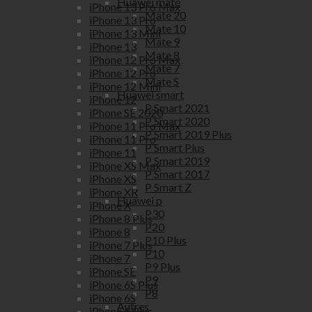
Huawei mate
iPhone 13 Pro Max
Mate 20
iPhone 13 Pro
Mate 10
iPhone 13 Mini
Mate 9
iPhone 13
Mate 8
iPhone 12 Pro Max
Mate 7
iPhone 12 Pro
Mate S
iPhone 12 Mini
Huawei smart
iPhone 12
P Smart 2021
iPhone SE 2020
P Smart 2020
iPhone 11 Pro Max
P Smart 2019 Plus
iPhone 11 Pro
P Smart Plus
iPhone 11
P Smart 2019
iPhone XS Max
P Smart 2017
iPhone XS
P Smart Z
iPhone XR
Huawei p
iPhone X
P30
iPhone 8 Plus
P20
iPhone 8
P10 Plus
iPhone 7 Plus
P10
iPhone 7
P9 Plus
iPhone SE
P9
iPhone 6S Plus
P8
iPhone 6S
Autres
iPhone 6 Plus