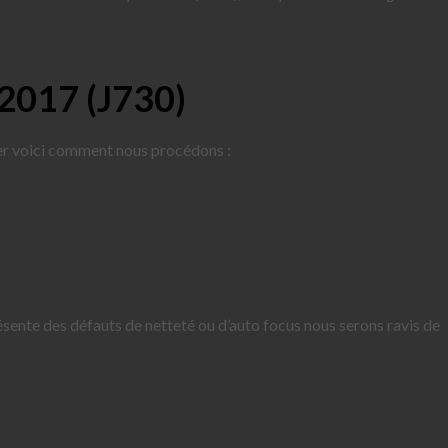
 2017 (J730)
er voici comment nous procédons :
ésente des défauts de netteté ou d’auto focus nous serons ravis de