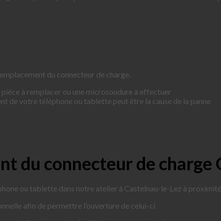
 remplacement du connecteur de charge.
 pièce à remplacer ou une microsoudure à effectuer
 de votre téléphone ou tablette peut être la cause de la panne
nt du connecteur de charge 
phone ou tablette dans notre atelier à Castelnau-le-Lez à proximi
nnelle afin de permettre l’ouverture de celui-ci