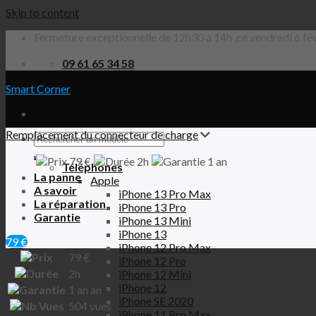
Skip to content
Fermeture exceptionnelle de 12h30 à 14h ,ce vendredi 6 fév
09 61 65 34 58
Smart Corner
Remplacement du connecteur de charge
79 €
2h
1 an
Téléphones
La panne
Apple
A savoir
iPhone 13 Pro Max
La réparation
iPhone 13 Pro
Garantie
iPhone 13 Mini
iPhone 13
79 €
iPhone 12 Pro Max
79
€
iPhone 12 Pro
2h
iPhone 12 Mini
iPhone 12
1 an
an
iPhone SE 2020
504
vues
iPhone 11 Pro Max