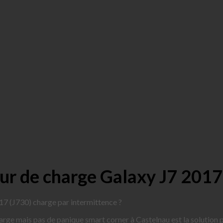
r de charge Galaxy J7 2017
17 (J730) charge par intermittence ?
harge mais pas de panique smart corner à Castelnau est la solution