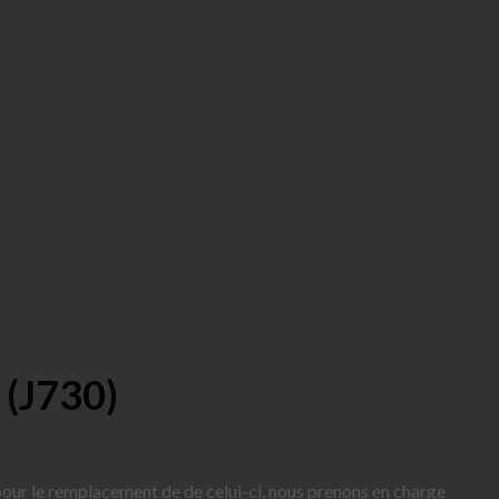
 (J730)
 pour le remplacement de de celui-ci, nous prenons en charge