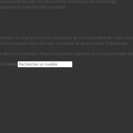
tion mobile du marché afin d’éviter tout types de dommage
soudure en fonction des modèles
ecteur de charge ou trois mois pour la microsoudure de celui-ci ho
n nous serons ravis de vous accueillir et de procéder à l’échange.
on de microsoudure. Nous ne pouvons garantir le comportement du
G Online