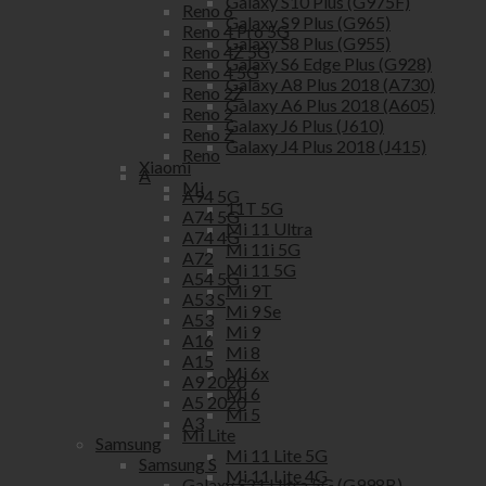
Galaxy S10 Plus (G975F)
Reno 6
Galaxy S9 Plus (G965)
Reno 4 Pro 5G
Galaxy S8 Plus (G955)
Reno 4Z 5G
Galaxy S6 Edge Plus (G928)
Reno 4 5G
Galaxy A8 Plus 2018 (A730)
Reno 2Z
Galaxy A6 Plus 2018 (A605)
Reno 2
Galaxy J6 Plus (J610)
Reno Z
Galaxy J4 Plus 2018 (J415)
Reno
Xiaomi
A
Mi
A94 5G
11T 5G
A74 5G
Mi 11 Ultra
A74 4G
Mi 11i 5G
A72
Mi 11 5G
A54 5G
Mi 9T
A53 S
Mi 9 Se
A53
Mi 9
A16
Mi 8
A15
Mi 6x
A9 2020
Mi 6
A5 2020
Mi 5
A3
Mi Lite
Samsung
Mi 11 Lite 5G
Samsung S
Mi 11 Lite 4G
Galaxy S21 Ultra 5G (G998B)