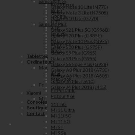
Samsung Lite
Blackberry
Galaxy Note 10 Lite (N770)
Wiko
Galaxy Note 3 Lite (N7505)
Google
Galaxy S10 Lite (G770)
HTC
Samsung Plus
ZTE
Galaxy S21 Plus 5G (G996B)
Lenovo
Galaxy S20 Plus (G985F)
LG
Galaxy Note 10 Plus (N975)
Motorola
Galaxy S10 Plus (G975F)
Nokia
Galaxy S9 Plus (G965)
Tablettes
Galaxy S8 Plus (G955)
Ordinateurs
Galaxy S6 Edge Plus (G928)
Mac
Galaxy A8 Plus 2018 (A730)
iMac
Galaxy A6 Plus 2018 (A605)
MacBook
Galaxy J6 Plus (J610)
Pc
Galaxy J4 Plus 2018 (J415)
Pc Portable
Xiaomi
Pc tour fixe
Mi
Consoles
11T 5G
Boutique
Mi 11 Ultra
Contact
Mi 11i 5G
Mi 11 5G
Mi 9T
Mi 9 Se