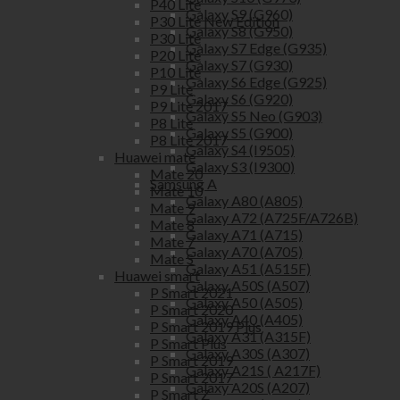
P40 Lite
Galaxy S9 (G960)
P30 Lite New Edition
Galaxy S8 (G950)
P30 Lite
Galaxy S7 Edge (G935)
P20 Lite
Galaxy S7 (G930)
P10 Lite
Galaxy S6 Edge (G925)
P9 Lite
Galaxy S6 (G920)
P9 Lite 2017
Galaxy S5 Neo (G903)
P8 Lite
Galaxy S5 (G900)
P8 Lite 2017
Galaxy S4 (I9505)
Huawei mate
Galaxy S3 (I9300)
Mate 20
Samsung A
Mate 10
Galaxy A80 (A805)
Mate 9
Galaxy A72 (A725F/A726B)
Mate 8
Galaxy A71 (A715)
Mate 7
Galaxy A70 (A705)
Mate S
Galaxy A51 (A515F)
Huawei smart
Galaxy A50S (A507)
P Smart 2021
Galaxy A50 (A505)
P Smart 2020
Galaxy A40 (A405)
P Smart 2019 Plus
Galaxy A31 (A315F)
P Smart Plus
Galaxy A30S (A307)
P Smart 2019
Galaxy A21S ( A217F)
P Smart 2017
Galaxy A20S (A207)
P Smart Z