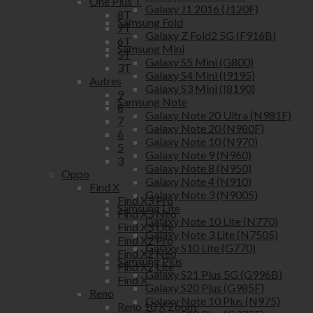
One Plus T
Galaxy J1 2016 (J120F)
8T
Samsung Fold
7T
Galaxy Z Fold2 5G (F916B)
6T
Samsung Mini
5T
Galaxy S5 Mini (G800)
3T
Galaxy S4 Mini (I9195)
Autres
Galaxy S3 Mini (I8190)
9
Samsung Note
8
Galaxy Note 20 Ultra (N981F)
7
Galaxy Note 20 (N980F)
6
Galaxy Note 10 (N970)
5
Galaxy Note 9 (N960)
3
Galaxy Note 8 (N950)
Oppo
Galaxy Note 4 (N910)
Find X
Galaxy Note 3 (N9005)
Find X3 Pro
Samsung Lite
Find X3 Neo
Galaxy Note 10 Lite (N770)
Find X3 Lite
Galaxy Note 3 Lite (N7505)
Find X2 Pro
Galaxy S10 Lite (G770)
Find X2 Neo
Samsung Plus
Find X2 Lite
Galaxy S21 Plus 5G (G996B)
Find X
Galaxy S20 Plus (G985F)
Reno
Galaxy Note 10 Plus (N975)
Reno 10 X Zoom