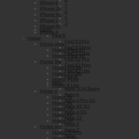
iPhone 6
7
iPhone 5S
6
iPhone 5C
5
iPhone 5
3
iPhone 4S
Oppo
iPhone 4
Find X
Honor
Find X3 Pro
Honor view
Find X3 Neo
Honor View 20
Find X3 Lite
Honor View 10
Find X2 Pro
Honor lite
Find X2 Neo
Honor 20 Lite
Find X2 Lite
Honor 10 Lite
Find X
Honor 9 Lite
Reno
Honor 8 Lite
Reno 10 X Zoom
Honor x
Reno 6
Honor 9x
Reno 4 Pro 5G
Honor 8x
Reno 4Z 5G
Honor 7X
Reno 4 5G
Honor 6X
Reno 2Z
Honor 5X
Reno 2
Honor pro
Reno Z
Honor 20 Pro
Reno
Honor 8 Pro