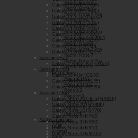
Redmi Note 9T
Galaxy J7 2017 (J730)
Redmi Note 9S
Galaxy J6 2018 (J600)
Redmi Note 9 Pro
Galaxy J5 Prime (G570)
Redmi Note 9
Galaxy J5 2017 (J530)
Redmi Note 8T
Galaxy J4 2018 (J400)
Redmi Note 8 Pro
Galaxy J3 2017 (J330)
Redmi Note 8 2021
Galaxy J2 2018 (J250)
Redmi Note 8
Galaxy J1 Ace (J110)
Redmi Note 7 Pro
Galaxy J1 2016 (J120F)
Redmi Note 7
Samsung Fold
Redmi Note 6 Pro
Galaxy Z Fold2 5G (F916B)
Redmi Note 5
Samsung Mini
Pocophone
Galaxy S5 Mini (G800)
Poco X3 Pro
Galaxy S4 Mini (I9195)
Poco X3 NFC
Galaxy S3 Mini (I8190)
Poco X3
Samsung Note
Poco M3
Galaxy Note 20 Ultra (N981F)
Poco M2 Pro
Galaxy Note 20 (N980F)
Poco F2 Pro
Galaxy Note 10 (N970)
Poco F1
Galaxy Note 9 (N960)
Autres marques
Galaxy Note 8 (N950)
Acer
Galaxy Note 4 (N910)
Alcatel
Galaxy Note 3 (N9005)
Asus