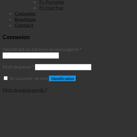
Pc Portable
Pc tour fixe
Consoles
Boutique
Contact
Connexion
Identifiant ou adresse de messagerie
*
Mot de passe
*
Se souvenir de moi
Identification
Mot de passe perdu ?