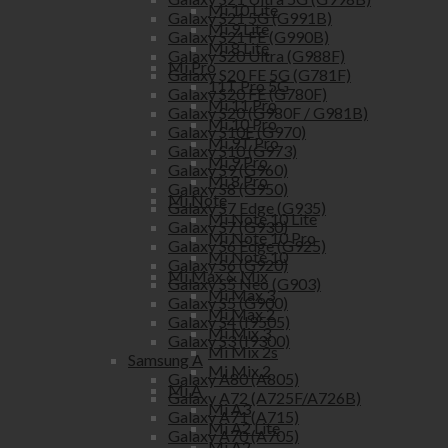
Mi 10 Lite
Galaxy S21 5G (G991B)
Mi 9 Lite
Galaxy S21 FE (G990B)
Mi 8 Lite
Galaxy S20 Ultra (G988F)
Mi Pro
Galaxy S20 FE 5G (G781F)
11T Pro 5G
Galaxy S20 FE (G780F)
Mi 11 Pro
Galaxy S20 (G980F / G981B)
Mi 10 Pro
Galaxy S10E (G970)
Mi 9T Pro
Galaxy S10 (G973)
Mi 9 Pro
Galaxy S9 (G960)
Mi 8 Pro
Galaxy S8 (G950)
Mi Note
Galaxy S7 Edge (G935)
Mi Note 10 Lite
Galaxy S7 (G930)
Mi Note 10 Pro
Galaxy S6 Edge (G925)
Mi Note 10
Galaxy S6 (G920)
Mi Max & Mix
Galaxy S5 Neo (G903)
Mi Max 3
Galaxy S5 (G900)
Mi Max 2
Galaxy S4 (I9505)
Mi Mix 3
Galaxy S3 (I9300)
Mi Mix 2s
Samsung A
Mi Mix 2
Galaxy A80 (A805)
Mi A
Galaxy A72 (A725F/A726B)
Mi A3
Galaxy A71 (A715)
Mi A2 Lite
Galaxy A70 (A705)
Mi A2