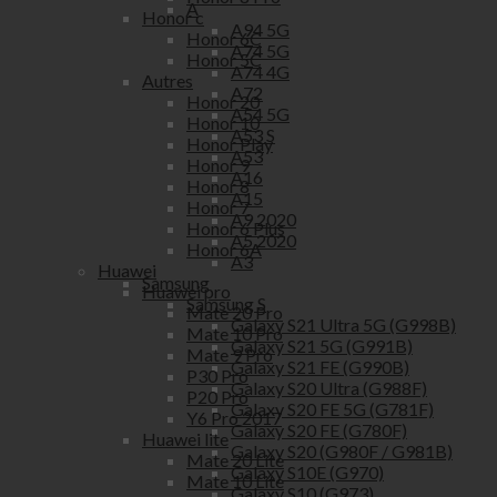
A
Honor c
A94 5G
Honor 6C
A74 5G
Honor 5C
A74 4G
Autres
A72
Honor 20
A54 5G
Honor 10
A53 S
Honor Play
A53
Honor 9
A16
Honor 8
A15
Honor 7
A9 2020
Honor 6 Plus
A5 2020
Honor 6A
A3
Huawei
Samsung
Huawei pro
Samsung S
Mate 20 Pro
Galaxy S21 Ultra 5G (G998B)
Mate 10 Pro
Galaxy S21 5G (G991B)
Mate 9 Pro
Galaxy S21 FE (G990B)
P30 Pro
Galaxy S20 Ultra (G988F)
P20 Pro
Galaxy S20 FE 5G (G781F)
Y6 Pro 2017
Galaxy S20 FE (G780F)
Huawei lite
Galaxy S20 (G980F / G981B)
Mate 20 Lite
Galaxy S10E (G970)
Mate 10 Lite
Galaxy S10 (G973)