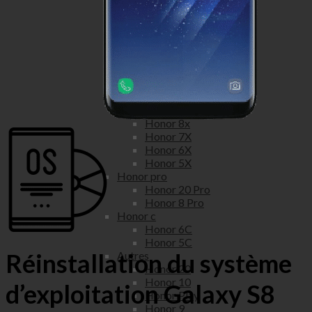
Honor View 20
Honor View 10
Honor lite
Honor 20 Lite
Honor 10 Lite
Honor 9 Lite
Honor 8 Lite
Honor x
Honor 9x
Honor 8x
Honor 7X
Honor 6X
Honor 5X
Honor pro
Honor 20 Pro
Honor 8 Pro
Honor c
Honor 6C
Honor 5C
Réinstallation du système
Autres
Honor 20
Honor 10
d’exploitation Galaxy S8
Honor Play
Honor 9