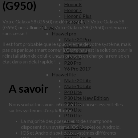
(G950)
Honor 8
Honor 7
Honor 6 Plus
Votre Galaxy S8 (G950) ne démarre plus ? Votre Galaxy S8
Honor 6A
(G950) ne s’allume plus ? Votre Galaxy S8 (G950) redémarre
Huawei
sans cesse ?
Huawei pro
Mate 20 Pro
Il est fort probable que le souci vienne de votre système, mais
Mate 10 Pro
pas de panique smart corner à Castelnau est la solution pour la
Mate 9 Pro
réinstallation de celui-ci, nous prenons en charge la remise en
P30 Pro
état dans un délai rapide !
P20 Pro
Y6 Pro 2017
Huawei lite
Mate 20 Lite
A savoir
Mate 10 Lite
P40 Lite
P30 Lite New Edition
P30 Lite
Nous souhaitons vous informer des choses essentielles
P20 Lite
sur les systèmes d’exploitation :
P10 Lite
La majorité des possesseurs de smartphone
P9 Lite
disposent d’un système IOS (Apple) ou Android.
P9 Lite 2017
IOS et Android sont deux systèmes différents
P8 Lite