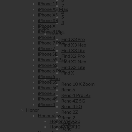
iPhone 11
7
iPhone XS Max
6
iPhone XS
5
iPhone XR
3
iPhone X
Oppo
iPhone 8 Plus
Find X
iPhone 8
Find X3 Pro
iPhone 7 Plus
Find X3 Neo
iPhone 7
Find X3 Lite
iPhone SE
Find X2 Pro
iPhone 6S Plus
Find X2 Neo
iPhone 6S
Find X2 Lite
iPhone 6 Plus
Find X
iPhone 6
Reno
iPhone 5S
Reno 10 X Zoom
iPhone 5C
Reno 6
iPhone 5
Reno 4 Pro 5G
iPhone 4S
Reno 4Z 5G
iPhone 4
Reno 4 5G
Honor
Reno 2Z
Honor view
Reno 2
Honor View 20
Reno Z
Honor View 10
Reno