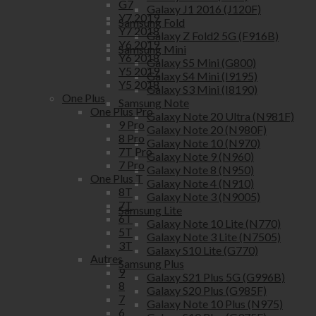
G7
Galaxy J1 2016 (J120F)
Y7 2019
Samsung Fold
Y7 2018
Galaxy Z Fold2 5G (F916B)
Y6 2019
Samsung Mini
Y6 2018
Galaxy S5 Mini (G800)
Y5 2019
Galaxy S4 Mini (I9195)
Y5 2018
Galaxy S3 Mini (I8190)
One Plus
Samsung Note
One Plus Pro
Galaxy Note 20 Ultra (N981F)
9 Pro
Galaxy Note 20 (N980F)
8 Pro
Galaxy Note 10 (N970)
7T Pro
Galaxy Note 9 (N960)
7 Pro
Galaxy Note 8 (N950)
One Plus T
Galaxy Note 4 (N910)
8T
Galaxy Note 3 (N9005)
7T
Samsung Lite
6T
Galaxy Note 10 Lite (N770)
5T
Galaxy Note 3 Lite (N7505)
3T
Galaxy S10 Lite (G770)
Autres
Samsung Plus
9
Galaxy S21 Plus 5G (G996B)
8
Galaxy S20 Plus (G985F)
7
Galaxy Note 10 Plus (N975)
6