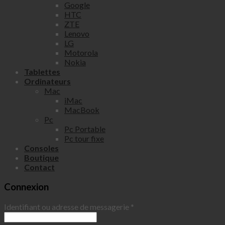
Google
HTC
ZTE
Lenovo
LG
Motorola
Nokia
Tablettes
Ordinateurs
Mac
iMac
MacBook
Pc
Pc Portable
Pc tour fixe
Consoles
Boutique
Contact
Connexion
Identifiant ou adresse de messagerie
*