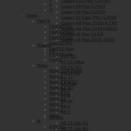
Galaxy S10 Plus (G975F)
5
Galaxy S9 Plus (G965)
3
Galaxy S8 Plus (G955)
Oppo
Galaxy S6 Edge Plus (G928)
Find X
Galaxy A8 Plus 2018 (A730)
Find X3 Pro
Galaxy A6 Plus 2018 (A605)
Find X3 Neo
Galaxy J6 Plus (J610)
Find X3 Lite
Galaxy J4 Plus 2018 (J415)
Find X2 Pro
Xiaomi
Find X2 Neo
Mi
Find X2 Lite
11T 5G
Find X
Mi 11 Ultra
Reno
Mi 11i 5G
Reno 10 X Zoom
Mi 11 5G
Reno 6
Mi 9T
Reno 4 Pro 5G
Mi 9 Se
Reno 4Z 5G
Mi 9
Reno 4 5G
Mi 8
Reno 2Z
Mi 6x
Reno 2
Mi 6
Reno Z
Mi 5
Reno
Mi Lite
A
Mi 11 Lite 5G
A94 5G
Mi 11 Lite 4G