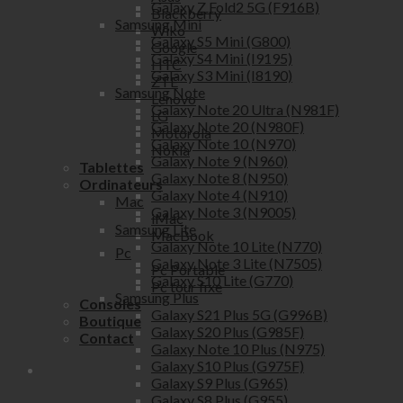
Galaxy Z Fold2 5G (F916B)
Blackberry
Samsung Mini
Wiko
Galaxy S5 Mini (G800)
Google
Galaxy S4 Mini (I9195)
HTC
Galaxy S3 Mini (I8190)
ZTE
Samsung Note
Lenovo
Galaxy Note 20 Ultra (N981F)
LG
Galaxy Note 20 (N980F)
Motorola
Galaxy Note 10 (N970)
Nokia
Galaxy Note 9 (N960)
Tablettes
Galaxy Note 8 (N950)
Ordinateurs
Galaxy Note 4 (N910)
Mac
Galaxy Note 3 (N9005)
iMac
Samsung Lite
MacBook
Galaxy Note 10 Lite (N770)
Pc
Galaxy Note 3 Lite (N7505)
Pc Portable
Galaxy S10 Lite (G770)
Pc tour fixe
Samsung Plus
Consoles
Galaxy S21 Plus 5G (G996B)
Boutique
Galaxy S20 Plus (G985F)
Contact
Galaxy Note 10 Plus (N975)
Galaxy S10 Plus (G975F)
Galaxy S9 Plus (G965)
Galaxy S8 Plus (G955)