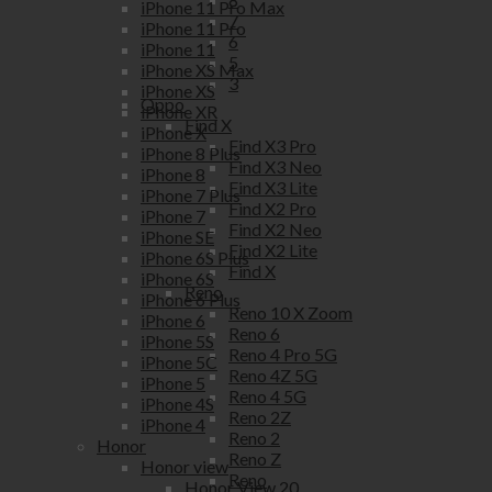
iPhone 11 Pro Max
7
iPhone 11 Pro
6
iPhone 11
5
iPhone XS Max
3
iPhone XS
Oppo
iPhone XR
Find X
iPhone X
Find X3 Pro
iPhone 8 Plus
Find X3 Neo
iPhone 8
Find X3 Lite
iPhone 7 Plus
Find X2 Pro
iPhone 7
Find X2 Neo
iPhone SE
Find X2 Lite
iPhone 6S Plus
Find X
iPhone 6S
Reno
iPhone 6 Plus
Reno 10 X Zoom
iPhone 6
Reno 6
iPhone 5S
Reno 4 Pro 5G
iPhone 5C
Reno 4Z 5G
iPhone 5
Reno 4 5G
iPhone 4S
Reno 2Z
iPhone 4
Reno 2
Honor
Reno Z
Honor view
Reno
Honor View 20