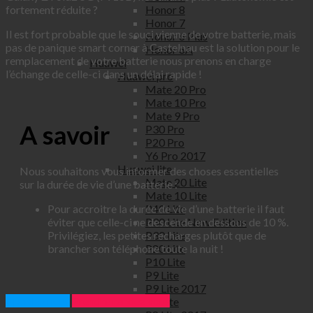
fortement réduite ?
Honor 8
Honor 7
Il est fort probable que le souci vienne de votre batterie, mais
Honor 6 Plus
pas de panique smart corner à Castelnau est la solution pour le
Honor 6A
remplacement de votre batterie nous prenons en charge
Huawei
l’échange de celle-ci dans un délai rapide !
Huawei pro
Mate 20 Pro
Mate 10 Pro
Mate 9 Pro
A savoir
P30 Pro
P20 Pro
Y6 Pro 2017
Huawei lite
Nous souhaitons vous informer des choses essentielles
Mate 20 Lite
sur la durée de vie d’une batterie :
Mate 10 Lite
Pour accroitre la durée de vie d’une batterie il faut
P40 Lite
éviter que celle-ci ne descende en dessous de 10 %.
P30 Lite New Edition
Privilégiez, les petites recharges plutôt que de
P30 Lite
brancher son téléphone toute la nuit !
P20 Lite
P10 Lite
P9 Lite
P9 Lite 2017
Appelez nous
Prendre rendez vous
P8 Lite