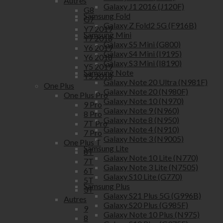
Autres
Galaxy J1 2016 (J120F)
G8
Samsung Fold
G7
Galaxy Z Fold2 5G (F916B)
Y7 2019
Samsung Mini
Y7 2018
Galaxy S5 Mini (G800)
Y6 2019
Galaxy S4 Mini (I9195)
Y6 2018
Galaxy S3 Mini (I8190)
Y5 2019
Samsung Note
Y5 2018
Galaxy Note 20 Ultra (N981F)
One Plus
Galaxy Note 20 (N980F)
One Plus Pro
Galaxy Note 10 (N970)
9 Pro
Galaxy Note 9 (N960)
8 Pro
Galaxy Note 8 (N950)
7T Pro
Galaxy Note 4 (N910)
7 Pro
Galaxy Note 3 (N9005)
One Plus T
Samsung Lite
8T
Galaxy Note 10 Lite (N770)
7T
Galaxy Note 3 Lite (N7505)
6T
Galaxy S10 Lite (G770)
5T
Samsung Plus
3T
Galaxy S21 Plus 5G (G996B)
Autres
Galaxy S20 Plus (G985F)
9
Galaxy Note 10 Plus (N975)
8