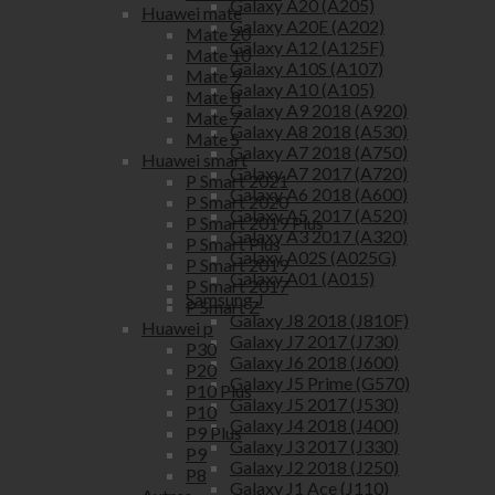
Galaxy A20 (A205)
Huawei mate
Galaxy A20E (A202)
Mate 20
Galaxy A12 (A125F)
Mate 10
Galaxy A10S (A107)
Mate 9
Galaxy A10 (A105)
Mate 8
Galaxy A9 2018 (A920)
Mate 7
Galaxy A8 2018 (A530)
Mate S
Galaxy A7 2018 (A750)
Huawei smart
Galaxy A7 2017 (A720)
P Smart 2021
Galaxy A6 2018 (A600)
P Smart 2020
Galaxy A5 2017 (A520)
P Smart 2019 Plus
Galaxy A3 2017 (A320)
P Smart Plus
Galaxy A02S (A025G)
P Smart 2019
Galaxy A01 (A015)
P Smart 2017
Samsung J
P Smart Z
Galaxy J8 2018 (J810F)
Huawei p
Galaxy J7 2017 (J730)
P30
Galaxy J6 2018 (J600)
P20
Galaxy J5 Prime (G570)
P10 Plus
Galaxy J5 2017 (J530)
P10
Galaxy J4 2018 (J400)
P9 Plus
Galaxy J3 2017 (J330)
P9
Galaxy J2 2018 (J250)
P8
Galaxy J1 Ace (J110)