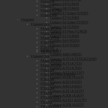
Honor 8
Galaxy S9 (G960)
Honor 7
Galaxy S8 (G950)
Honor 6 Plus
Galaxy S7 Edge (G935)
Honor 6A
Galaxy S7 (G930)
Huawei
Galaxy S6 Edge (G925)
Huawei pro
Galaxy S6 (G920)
Mate 20 Pro
Galaxy S5 Neo (G903)
Mate 10 Pro
Galaxy S5 (G900)
Mate 9 Pro
Galaxy S4 (I9505)
P30 Pro
Galaxy S3 (I9300)
P20 Pro
Samsung A
Y6 Pro 2017
Galaxy A80 (A805)
Huawei lite
Galaxy A72 (A725F/A726B)
Mate 20 Lite
Galaxy A71 (A715)
Mate 10 Lite
Galaxy A70 (A705)
P40 Lite
Galaxy A51 (A515F)
P30 Lite New Edition
Galaxy A50S (A507)
P30 Lite
Galaxy A50 (A505)
P20 Lite
Galaxy A40 (A405)
P10 Lite
Galaxy A31 (A315F)
P9 Lite
Galaxy A30S (A307)
P9 Lite 2017
Galaxy A21S ( A217F)
P8 Lite
Galaxy A20S (A207)
P8 Lite 2017