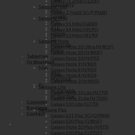
Galaxy J1 2016 (J120F)
Blackberry
Samsung Fold
Wiko
Galaxy Z Fold2 5G (F916B)
Google
Samsung Mini
HTC
Galaxy S5 Mini (G800)
ZTE
Galaxy S4 Mini (I9195)
Lenovo
Galaxy S3 Mini (I8190)
LG
Samsung Note
Motorola
Galaxy Note 20 Ultra (N981F)
Nokia
Galaxy Note 20 (N980F)
Tablettes
Galaxy Note 10 (N970)
Ordinateurs
Galaxy Note 9 (N960)
Mac
Galaxy Note 8 (N950)
iMac
Galaxy Note 4 (N910)
MacBook
Galaxy Note 3 (N9005)
Pc
Samsung Lite
Pc Portable
Galaxy Note 10 Lite (N770)
Pc tour fixe
Galaxy Note 3 Lite (N7505)
Consoles
Galaxy S10 Lite (G770)
Boutique
Samsung Plus
Contact
Galaxy S21 Plus 5G (G996B)
Galaxy S20 Plus (G985F)
Galaxy Note 10 Plus (N975)
Galaxy S10 Plus (G975F)