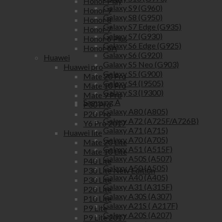
Honor Play
Galaxy S9 (G960)
Honor 9
Galaxy S8 (G950)
Honor 8
Galaxy S7 Edge (G935)
Honor 7
Galaxy S7 (G930)
Honor 6 Plus
Galaxy S6 Edge (G925)
Honor 6A
Galaxy S6 (G920)
Huawei
Galaxy S5 Neo (G903)
Huawei pro
Galaxy S5 (G900)
Mate 20 Pro
Galaxy S4 (I9505)
Mate 10 Pro
Galaxy S3 (I9300)
Mate 9 Pro
Samsung A
P30 Pro
Galaxy A80 (A805)
P20 Pro
Galaxy A72 (A725F/A726B)
Y6 Pro 2017
Galaxy A71 (A715)
Huawei lite
Galaxy A70 (A705)
Mate 20 Lite
Galaxy A51 (A515F)
Mate 10 Lite
Galaxy A50S (A507)
P40 Lite
Galaxy A50 (A505)
P30 Lite New Edition
Galaxy A40 (A405)
P30 Lite
Galaxy A31 (A315F)
P20 Lite
Galaxy A30S (A307)
P10 Lite
Galaxy A21S ( A217F)
P9 Lite
Galaxy A20S (A207)
P9 Lite 2017