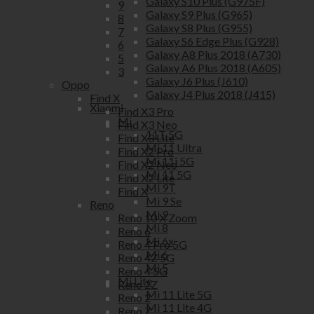
Galaxy S10 Plus (G975F)
9
Galaxy S9 Plus (G965)
8
Galaxy S8 Plus (G955)
7
Galaxy S6 Edge Plus (G928)
6
Galaxy A8 Plus 2018 (A730)
5
Galaxy A6 Plus 2018 (A605)
3
Galaxy J6 Plus (J610)
Oppo
Galaxy J4 Plus 2018 (J415)
Find X
Xiaomi
Find X3 Pro
Mi
Find X3 Neo
11T 5G
Find X3 Lite
Mi 11 Ultra
Find X2 Pro
Mi 11i 5G
Find X2 Neo
Mi 11 5G
Find X2 Lite
Mi 9T
Find X
Mi 9 Se
Reno
Mi 9
Reno 10 X Zoom
Mi 8
Reno 6
Mi 6x
Reno 4 Pro 5G
Mi 6
Reno 4Z 5G
Mi 5
Reno 4 5G
Mi Lite
Reno 2Z
Mi 11 Lite 5G
Reno 2
Mi 11 Lite 4G
Reno Z