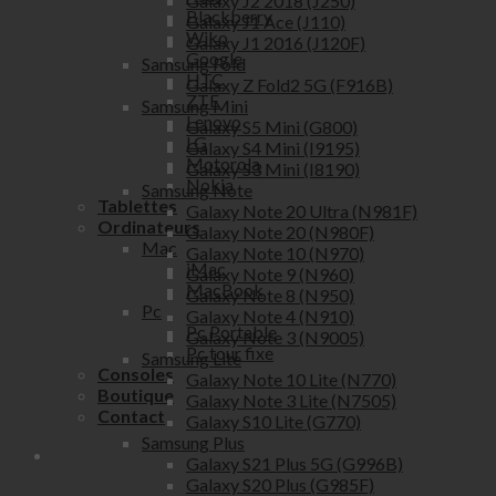
Galaxy J2 2018 (J250)
Blackberry
Galaxy J1 Ace (J110)
Wiko
Galaxy J1 2016 (J120F)
Google
Samsung Fold
HTC
Galaxy Z Fold2 5G (F916B)
ZTE
Samsung Mini
Lenovo
Galaxy S5 Mini (G800)
LG
Galaxy S4 Mini (I9195)
Motorola
Galaxy S3 Mini (I8190)
Nokia
Samsung Note
Tablettes
Galaxy Note 20 Ultra (N981F)
Ordinateurs
Galaxy Note 20 (N980F)
Mac
Galaxy Note 10 (N970)
iMac
Galaxy Note 9 (N960)
MacBook
Galaxy Note 8 (N950)
Pc
Galaxy Note 4 (N910)
Pc Portable
Galaxy Note 3 (N9005)
Pc tour fixe
Samsung Lite
Consoles
Galaxy Note 10 Lite (N770)
Boutique
Galaxy Note 3 Lite (N7505)
Contact
Galaxy S10 Lite (G770)
Samsung Plus
Galaxy S21 Plus 5G (G996B)
Galaxy S20 Plus (G985F)