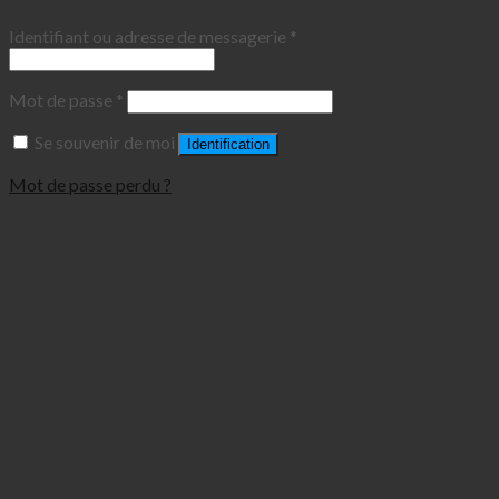
Identifiant ou adresse de messagerie
*
Mot de passe
*
Se souvenir de moi
Identification
Mot de passe perdu ?