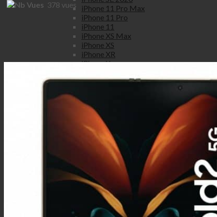
378
vues
iPhone 11 Pro Max
iPhone 11 Pro
iPhone 11
iPhone XS Max
iPhone XS
iPhone XR
iPhone X
iPhone 8 Plus
iPhone 8
iPhone 7 Plus
iPhone 7
iPhone SE
iPhone 6S Plus
iPhone 6S
iPhone 6 Plus
iPhone 6
iPhone 5S
iPhone 5C
iPhone 5
iPhone 4S
iPhone 4
Honor
Honor view