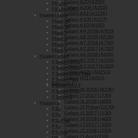
Galaxy A20 (A205)
P8 Lite
Galaxy A20E (A202)
P8 Lite 2017
Galaxy A12 (A125F)
Huawei mate
Galaxy A10S (A107)
Mate 20
Galaxy A10 (A105)
Mate 10
Galaxy A9 2018 (A920)
Mate 9
Galaxy A8 2018 (A530)
Mate 8
Galaxy A7 2018 (A750)
Mate 7
Galaxy A7 2017 (A720)
Mate S
Galaxy A6 2018 (A600)
Huawei smart
Galaxy A5 2017 (A520)
P Smart 2021
Galaxy A3 2017 (A320)
P Smart 2020
Galaxy A02S (A025G)
P Smart 2019 Plus
Galaxy A01 (A015)
P Smart Plus
Samsung J
P Smart 2019
Galaxy J8 2018 (J810F)
P Smart 2017
Galaxy J7 2017 (J730)
P Smart Z
Galaxy J6 2018 (J600)
Huawei p
Galaxy J5 Prime (G570)
P30
Galaxy J5 2017 (J530)
P20
Galaxy J4 2018 (J400)
P10 Plus
Galaxy J3 2017 (J330)
P10
Galaxy J2 2018 (J250)
P9 Plus
Galaxy J1 Ace (J110)
P9