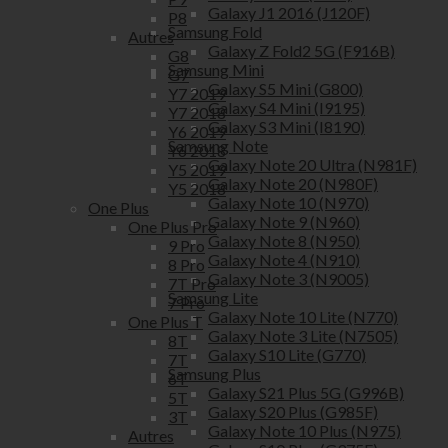
Galaxy J1 2016 (J120F)
P8
Samsung Fold
Autres
Galaxy Z Fold2 5G (F916B)
G8
Samsung Mini
G7
Galaxy S5 Mini (G800)
Y7 2019
Galaxy S4 Mini (I9195)
Y7 2018
Galaxy S3 Mini (I8190)
Y6 2019
Samsung Note
Y6 2018
Galaxy Note 20 Ultra (N981F)
Y5 2019
Galaxy Note 20 (N980F)
Y5 2018
Galaxy Note 10 (N970)
One Plus
Galaxy Note 9 (N960)
One Plus Pro
Galaxy Note 8 (N950)
9 Pro
Galaxy Note 4 (N910)
8 Pro
Galaxy Note 3 (N9005)
7T Pro
Samsung Lite
7 Pro
Galaxy Note 10 Lite (N770)
One Plus T
Galaxy Note 3 Lite (N7505)
8T
Galaxy S10 Lite (G770)
7T
Samsung Plus
6T
Galaxy S21 Plus 5G (G996B)
5T
Galaxy S20 Plus (G985F)
3T
Galaxy Note 10 Plus (N975)
Autres