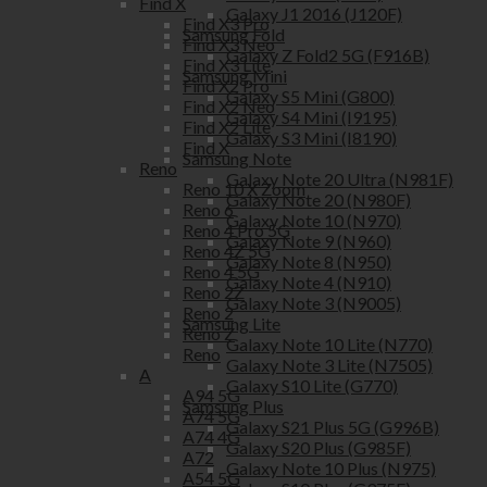
Find X
Galaxy J1 2016 (J120F)
Find X3 Pro
Samsung Fold
Find X3 Neo
Galaxy Z Fold2 5G (F916B)
Find X3 Lite
Samsung Mini
Find X2 Pro
Galaxy S5 Mini (G800)
Find X2 Neo
Galaxy S4 Mini (I9195)
Find X2 Lite
Galaxy S3 Mini (I8190)
Find X
Samsung Note
Reno
Galaxy Note 20 Ultra (N981F)
Reno 10 X Zoom
Galaxy Note 20 (N980F)
Reno 6
Galaxy Note 10 (N970)
Reno 4 Pro 5G
Galaxy Note 9 (N960)
Reno 4Z 5G
Galaxy Note 8 (N950)
Reno 4 5G
Galaxy Note 4 (N910)
Reno 2Z
Galaxy Note 3 (N9005)
Reno 2
Samsung Lite
Reno Z
Galaxy Note 10 Lite (N770)
Reno
Galaxy Note 3 Lite (N7505)
A
Galaxy S10 Lite (G770)
A94 5G
Samsung Plus
A74 5G
Galaxy S21 Plus 5G (G996B)
A74 4G
Galaxy S20 Plus (G985F)
A72
Galaxy Note 10 Plus (N975)
A54 5G