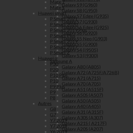
Mate 7
Galaxy S9 (G960)
Mate S
Galaxy S8 (G950)
Huawei smart
Galaxy S7 Edge (G935)
P Smart 2021
Galaxy S7 (G930)
P Smart 2020
Galaxy S6 Edge (G925)
P Smart 2019 Plus
Galaxy S6 (G920)
P Smart Plus
Galaxy S5 Neo (G903)
P Smart 2019
Galaxy S5 (G900)
P Smart 2017
Galaxy S4 (I9505)
P Smart Z
Galaxy S3 (I9300)
Huawei p
Samsung A
P30
Galaxy A80 (A805)
P20
Galaxy A72 (A725F/A726B)
P10 Plus
Galaxy A71 (A715)
P10
Galaxy A70 (A705)
P9 Plus
Galaxy A51 (A515F)
P9
Galaxy A50S (A507)
P8
Galaxy A50 (A505)
Autres
Galaxy A40 (A405)
G8
Galaxy A31 (A315F)
G7
Galaxy A30S (A307)
Y7 2019
Galaxy A21S ( A217F)
Y7 2018
Galaxy A20S (A207)
Y6 2019