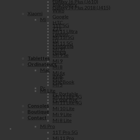
Galaxy J6 Plus (J610)
Blackberry
Galaxy J4 Plus 2018 (J415)
Wiko
Xiaomi
Google
Mi
HTC
11T 5G
ZTE
Mi 11 Ultra
Lenovo
Mi 11i 5G
LG
Mi 11 5G
Motorola
Mi 9T
Nokia
Mi 9 Se
Tablettes
Mi 9
Ordinateurs
Mi 8
Mac
Mi 6x
iMac
Mi 6
MacBook
Mi 5
Pc
Mi Lite
Pc Portable
Mi 11 Lite 5G
Pc tour fixe
Mi 11 Lite 4G
Consoles
Mi 10 Lite
Boutique
Mi 9 Lite
Contact
Mi 8 Lite
Mi Pro
11T Pro 5G
Mi 11 Pro