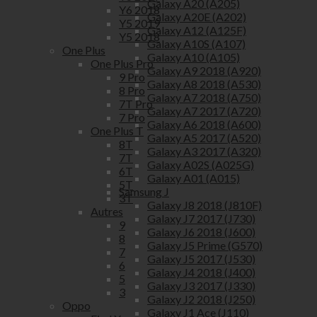
Galaxy A20 (A205)
Y6 2018
Galaxy A20E (A202)
Y5 2019
Galaxy A12 (A125F)
Y5 2018
Galaxy A10S (A107)
One Plus
Galaxy A10 (A105)
One Plus Pro
Galaxy A9 2018 (A920)
9 Pro
Galaxy A8 2018 (A530)
8 Pro
Galaxy A7 2018 (A750)
7T Pro
Galaxy A7 2017 (A720)
7 Pro
Galaxy A6 2018 (A600)
One Plus T
Galaxy A5 2017 (A520)
8T
Galaxy A3 2017 (A320)
7T
Galaxy A02S (A025G)
6T
Galaxy A01 (A015)
5T
Samsung J
3T
Galaxy J8 2018 (J810F)
Autres
Galaxy J7 2017 (J730)
9
Galaxy J6 2018 (J600)
8
Galaxy J5 Prime (G570)
7
Galaxy J5 2017 (J530)
6
Galaxy J4 2018 (J400)
5
Galaxy J3 2017 (J330)
3
Galaxy J2 2018 (J250)
Oppo
Galaxy J1 Ace (J110)