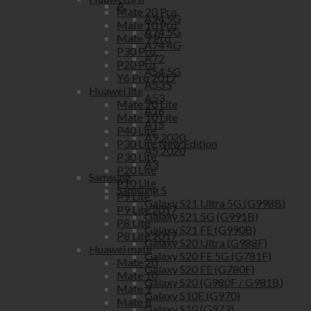
A
Mate 20 Pro
A94 5G
Mate 10 Pro
A74 5G
Mate 9 Pro
A74 4G
P30 Pro
A72
P20 Pro
A54 5G
Y6 Pro 2017
A53 S
Huawei lite
A53
Mate 20 Lite
A16
Mate 10 Lite
A15
P40 Lite
A9 2020
P30 Lite New Edition
A5 2020
P30 Lite
A3
P20 Lite
Samsung
P10 Lite
Samsung S
P9 Lite
Galaxy S21 Ultra 5G (G998B)
P9 Lite 2017
Galaxy S21 5G (G991B)
P8 Lite
Galaxy S21 FE (G990B)
P8 Lite 2017
Galaxy S20 Ultra (G988F)
Huawei mate
Galaxy S20 FE 5G (G781F)
Mate 20
Galaxy S20 FE (G780F)
Mate 10
Galaxy S20 (G980F / G981B)
Mate 9
Galaxy S10E (G970)
Mate 8
Galaxy S10 (G973)