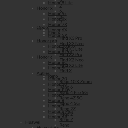
Honor 8 Lite
7
Honor x
6
Honor 9x
5
Honor 8x
3
Honor 7X
Oppo
Honor 6X
Find X
Honor 5X
Find X3 Pro
Honor pro
Find X3 Neo
Honor 20 Pro
Find X3 Lite
Honor 8 Pro
Find X2 Pro
Honor c
Find X2 Neo
Honor 6C
Find X2 Lite
Honor 5C
Find X
Autres
Reno
Honor 20
Reno 10 X Zoom
Honor 10
Reno 6
Honor Play
Reno 4 Pro 5G
Honor 9
Reno 4Z 5G
Honor 8
Reno 4 5G
Honor 7
Reno 2Z
Honor 6 Plus
Reno 2
Honor 6A
Reno Z
Huawei
Reno
Huawei pro