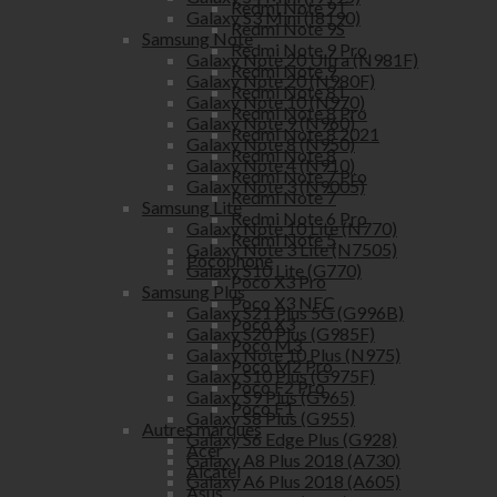
Redmi Note 9T
Galaxy S3 Mini (I8190)
Redmi Note 9S
Samsung Note
Redmi Note 9 Pro
Galaxy Note 20 Ultra (N981F)
Redmi Note 9
Galaxy Note 20 (N980F)
Redmi Note 8T
Galaxy Note 10 (N970)
Redmi Note 8 Pro
Galaxy Note 9 (N960)
Redmi Note 8 2021
Galaxy Note 8 (N950)
Redmi Note 8
Galaxy Note 4 (N910)
Redmi Note 7 Pro
Galaxy Note 3 (N9005)
Redmi Note 7
Samsung Lite
Redmi Note 6 Pro
Galaxy Note 10 Lite (N770)
Redmi Note 5
Galaxy Note 3 Lite (N7505)
Pocophone
Galaxy S10 Lite (G770)
Poco X3 Pro
Samsung Plus
Poco X3 NFC
Galaxy S21 Plus 5G (G996B)
Poco X3
Galaxy S20 Plus (G985F)
Poco M3
Galaxy Note 10 Plus (N975)
Poco M2 Pro
Galaxy S10 Plus (G975F)
Poco F2 Pro
Galaxy S9 Plus (G965)
Poco F1
Galaxy S8 Plus (G955)
Autres marques
Galaxy S6 Edge Plus (G928)
Acer
Galaxy A8 Plus 2018 (A730)
Alcatel
Galaxy A6 Plus 2018 (A605)
Asus