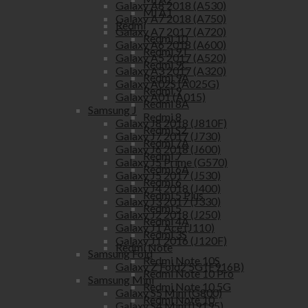
Galaxy A8 2018 (A530)
Mi A1
Galaxy A7 2018 (A750)
Redmi
Galaxy A7 2017 (A720)
Redmi 10
Galaxy A6 2018 (A600)
Redmi 9T
Galaxy A5 2017 (A520)
Redmi 9C
Galaxy A3 2017 (A320)
Redmi 9A
Galaxy A02S (A025G)
Redmi 9
Galaxy A01 (A015)
Redmi 8A
Samsung J
Redmi 8
Galaxy J8 2018 (J810F)
Redmi S2
Galaxy J7 2017 (J730)
Redmi 7A
Galaxy J6 2018 (J600)
Redmi 7
Galaxy J5 Prime (G570)
Redmi 6A
Galaxy J5 2017 (J530)
Redmi 6
Galaxy J4 2018 (J400)
Redmi 5 Plus
Galaxy J3 2017 (J330)
Redmi 5
Galaxy J2 2018 (J250)
Redmi 4A
Galaxy J1 Ace (J110)
Redmi 3S
Galaxy J1 2016 (J120F)
Redmi Note
Samsung Fold
Redmi Note 10S
Galaxy Z Fold2 5G (F916B)
Redmi Note 10 Pro
Samsung Mini
Redmi Note 10 5G
Galaxy S5 Mini (G800)
Redmi Note 10
Galaxy S4 Mini (I9195)