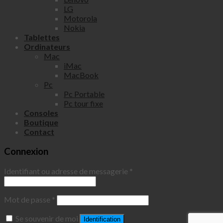
LG
Motorola
Nokia
Tablettes
Ordinateurs
Mac
iMac
MacBook
Pc
Pc Portable
Pc tour fixe
Consoles
Boutique
Contact
Connexion
Identifiant ou adresse de messagerie
*
Mot de passe
*
Se souvenir de moi
Identification