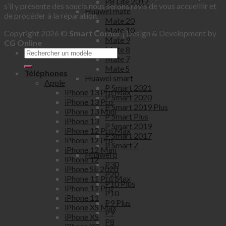
P8 Lite 2017
s’il y présente des soucis nous serons ravis de vous accueillir et
Huawei mate
de procéder à la réparation.
Mate 20
Mate 10
Copyright 2026 ©
Smart Corner
| Design & Development by
Mate 9
CG Online
Mate 8
Mate 7
Mate S
Téléphones
Huawei smart
Apple
P Smart 2021
iPhone 13 Pro Max
P Smart 2020
iPhone 13 Pro
P Smart 2019 Plus
iPhone 13 Mini
P Smart Plus
iPhone 13
P Smart 2019
iPhone 12 Pro Max
P Smart 2017
iPhone 12 Pro
P Smart Z
iPhone 12 Mini
Huawei p
iPhone 12
P30
iPhone SE 2020
P20
iPhone 11 Pro Max
P10 Plus
iPhone 11 Pro
P10
iPhone 11
P9 Plus
iPhone XS Max
P9
iPhone XS
P8