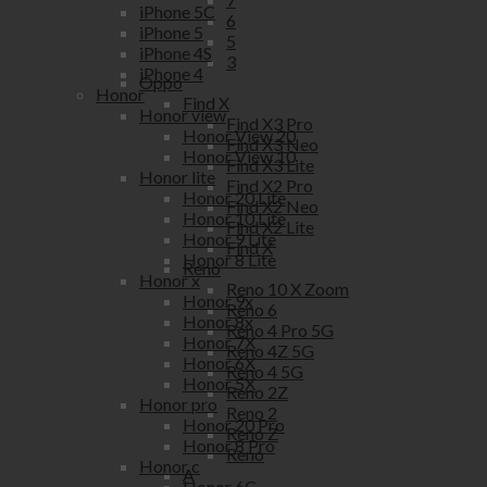
iPhone 5C
6
iPhone 5
5
iPhone 4S
3
iPhone 4
Oppo
Honor
Find X
Honor view
Find X3 Pro
Honor View 20
Find X3 Neo
Honor View 10
Find X3 Lite
Honor lite
Find X2 Pro
Honor 20 Lite
Find X2 Neo
Honor 10 Lite
Find X2 Lite
Honor 9 Lite
Find X
Honor 8 Lite
Reno
Honor x
Reno 10 X Zoom
Honor 9x
Reno 6
Honor 8x
Reno 4 Pro 5G
Honor 7X
Reno 4Z 5G
Honor 6X
Reno 4 5G
Honor 5X
Reno 2Z
Honor pro
Reno 2
Honor 20 Pro
Reno Z
Honor 8 Pro
Reno
Honor c
A
Honor 6C