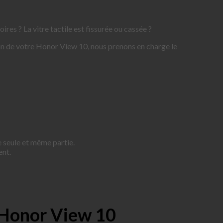
es ? La vitre tactile est fissurée ou cassée ?
tion de votre Honor View 10, nous prenons en charge le
e seule et même partie.
ent.
 Honor View 10