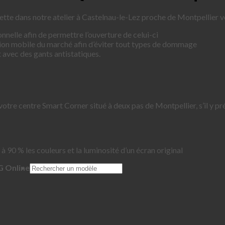
ette dans notre atelier à Castelnau-le-Lez proche de Montpellier 
nnelle afin de permettre l’ouverture de celui-ci
tion mobile du marché afin d’éviter tout types de dommage
 avec des gants antistatiques.
votre centre Smart Corner situé à deux pas de Montpellier, s’il y p
à 90 % les couleurs et la luminosité d’un écran original
G Online