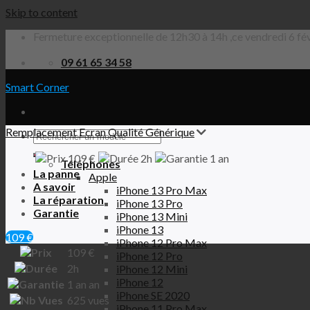
Skip to content
Fermeture exceptionnelle de 12h30 à 14h ,ce vendredi 6 fév
09 61 65 34 58
Smart Corner
Remplacement Ecran Qualité Générique
109 €
2h
1 an
Téléphones
La panne
Apple
A savoir
iPhone 13 Pro Max
La réparation
iPhone 13 Pro
Garantie
iPhone 13 Mini
iPhone 13
109 €
iPhone 12 Pro Max
109
€
iPhone 12 Pro
2h
iPhone 12 Mini
iPhone 12
1 an
an
iPhone SE 2020
625
vues
iPhone 11 Pro Max