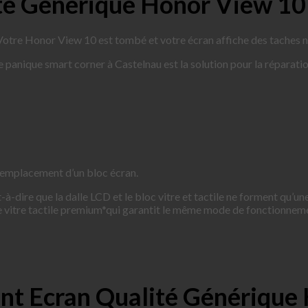
té Générique Honor View 10
otre Honor View 10 est tombé et votre écran affiche des taches noir
 de panique smart corner à Castelnau est la solution pour la répara
 remplacement d’un bloc écran.
-dire que la dalle LCD et le bloc vitre et tactile ne forment qu’un
 vitre tactile premium*qui garantit le même mode de fonctionnem
ent Ecran Qualité Générique