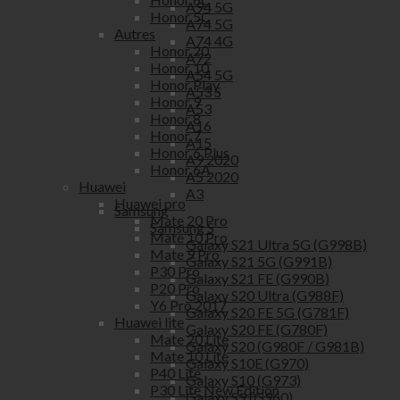
A94 5G
Honor 5C
A74 5G
Autres
A74 4G
Honor 20
A72
Honor 10
A54 5G
Honor Play
A53 S
Honor 9
A53
Honor 8
A16
Honor 7
A15
Honor 6 Plus
A9 2020
Honor 6A
A5 2020
Huawei
A3
Huawei pro
Samsung
Mate 20 Pro
Samsung S
Mate 10 Pro
Galaxy S21 Ultra 5G (G998B)
Mate 9 Pro
Galaxy S21 5G (G991B)
P30 Pro
Galaxy S21 FE (G990B)
P20 Pro
Galaxy S20 Ultra (G988F)
Y6 Pro 2017
Galaxy S20 FE 5G (G781F)
Huawei lite
Galaxy S20 FE (G780F)
Mate 20 Lite
Galaxy S20 (G980F / G981B)
Mate 10 Lite
Galaxy S10E (G970)
P40 Lite
Galaxy S10 (G973)
P30 Lite New Edition
Galaxy S9 (G960)