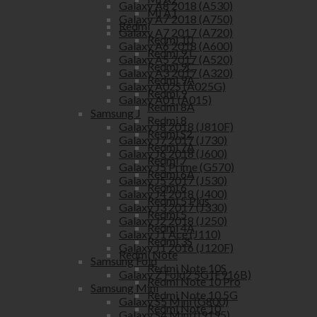
Galaxy A8 2018 (A530)
Mi A1
Galaxy A7 2018 (A750)
Redmi
Galaxy A7 2017 (A720)
Redmi 10
Galaxy A6 2018 (A600)
Redmi 9T
Galaxy A5 2017 (A520)
Redmi 9C
Galaxy A3 2017 (A320)
Redmi 9A
Galaxy A02S (A025G)
Redmi 9
Galaxy A01 (A015)
Redmi 8A
Samsung J
Redmi 8
Galaxy J8 2018 (J810F)
Redmi S2
Galaxy J7 2017 (J730)
Redmi 7A
Galaxy J6 2018 (J600)
Redmi 7
Galaxy J5 Prime (G570)
Redmi 6A
Galaxy J5 2017 (J530)
Redmi 6
Galaxy J4 2018 (J400)
Redmi 5 Plus
Galaxy J3 2017 (J330)
Redmi 5
Galaxy J2 2018 (J250)
Redmi 4A
Galaxy J1 Ace (J110)
Redmi 3S
Galaxy J1 2016 (J120F)
Redmi Note
Samsung Fold
Redmi Note 10S
Galaxy Z Fold2 5G (F916B)
Redmi Note 10 Pro
Samsung Mini
Redmi Note 10 5G
Galaxy S5 Mini (G800)
Redmi Note 10
Galaxy S4 Mini (I9195)