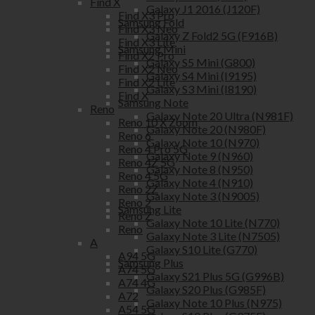
Find X
Galaxy J1 2016 (J120F)
Find X3 Pro
Samsung Fold
Find X3 Neo
Galaxy Z Fold2 5G (F916B)
Find X3 Lite
Samsung Mini
Find X2 Pro
Galaxy S5 Mini (G800)
Find X2 Neo
Galaxy S4 Mini (I9195)
Find X2 Lite
Galaxy S3 Mini (I8190)
Find X
Samsung Note
Reno
Galaxy Note 20 Ultra (N981F)
Reno 10 X Zoom
Galaxy Note 20 (N980F)
Reno 6
Galaxy Note 10 (N970)
Reno 4 Pro 5G
Galaxy Note 9 (N960)
Reno 4Z 5G
Galaxy Note 8 (N950)
Reno 4 5G
Galaxy Note 4 (N910)
Reno 2Z
Galaxy Note 3 (N9005)
Reno 2
Samsung Lite
Reno Z
Galaxy Note 10 Lite (N770)
Reno
Galaxy Note 3 Lite (N7505)
A
Galaxy S10 Lite (G770)
A94 5G
Samsung Plus
A74 5G
Galaxy S21 Plus 5G (G996B)
A74 4G
Galaxy S20 Plus (G985F)
A72
Galaxy Note 10 Plus (N975)
A54 5G