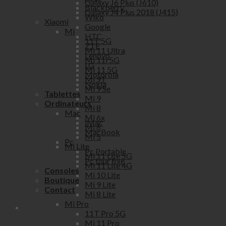
Galaxy J6 Plus (J610)
Blackberry
Galaxy J4 Plus 2018 (J415)
Wiko
Xiaomi
Google
Mi
HTC
11T 5G
ZTE
Mi 11 Ultra
Lenovo
Mi 11i 5G
LG
Mi 11 5G
Motorola
Mi 9T
Nokia
Mi 9 Se
Tablettes
Mi 9
Ordinateurs
Mi 8
Mac
Mi 6x
iMac
Mi 6
MacBook
Mi 5
Pc
Mi Lite
Pc Portable
Mi 11 Lite 5G
Pc tour fixe
Mi 11 Lite 4G
Consoles
Mi 10 Lite
Boutique
Mi 9 Lite
Contact
Mi 8 Lite
Mi Pro
11T Pro 5G
Mi 11 Pro