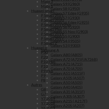
Mate 7
Galaxy S9 (G960)
Mate S
Galaxy S8 (G950)
Huawei smart
Galaxy S7 Edge (G935)
P Smart 2021
Galaxy S7 (G930)
P Smart 2020
Galaxy S6 Edge (G925)
P Smart 2019 Plus
Galaxy S6 (G920)
P Smart Plus
Galaxy S5 Neo (G903)
P Smart 2019
Galaxy S5 (G900)
P Smart 2017
Galaxy S4 (I9505)
P Smart Z
Galaxy S3 (I9300)
Huawei p
Samsung A
P30
Galaxy A80 (A805)
P20
Galaxy A72 (A725F/A726B)
P10 Plus
Galaxy A71 (A715)
P10
Galaxy A70 (A705)
P9 Plus
Galaxy A51 (A515F)
P9
Galaxy A50S (A507)
P8
Galaxy A50 (A505)
Autres
Galaxy A40 (A405)
G8
Galaxy A31 (A315F)
G7
Galaxy A30S (A307)
Y7 2019
Galaxy A21S ( A217F)
Y7 2018
Galaxy A20S (A207)
Y6 2019