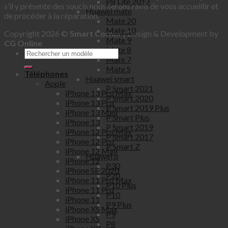
P8 Lite 2017
s’il y présente des soucis nous serons ravis de vous accueillir et
Huawei mate
de procéder à la réparation.
Mate 20
Mate 10
Copyright 2026 ©
Smart Corner
| Design & Development by
Mate 9
CG Online
Mate 8
Mate 7
Mate S
Téléphones
Huawei smart
Apple
P Smart 2021
iPhone 13 Pro Max
P Smart 2020
iPhone 13 Pro
P Smart 2019 Plus
iPhone 13 Mini
P Smart Plus
iPhone 13
P Smart 2019
iPhone 12 Pro Max
P Smart 2017
iPhone 12 Pro
P Smart Z
iPhone 12 Mini
Huawei p
iPhone 12
P30
iPhone SE 2020
P20
iPhone 11 Pro Max
P10 Plus
iPhone 11 Pro
P10
iPhone 11
P9 Plus
iPhone XS Max
P9
iPhone XS
P8