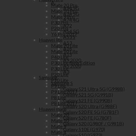
A
Mate 20 Pro
A94 5G
Mate 10 Pro
A74 5G
Mate 9 Pro
A74 4G
P30 Pro
A72
P20 Pro
A54 5G
Y6 Pro 2017
A53 S
Huawei lite
A53
Mate 20 Lite
A16
Mate 10 Lite
A15
P40 Lite
A9 2020
P30 Lite New Edition
A5 2020
P30 Lite
A3
P20 Lite
Samsung
P10 Lite
Samsung S
P9 Lite
Galaxy S21 Ultra 5G (G998B)
P9 Lite 2017
Galaxy S21 5G (G991B)
P8 Lite
Galaxy S21 FE (G990B)
P8 Lite 2017
Galaxy S20 Ultra (G988F)
Huawei mate
Galaxy S20 FE 5G (G781F)
Mate 20
Galaxy S20 FE (G780F)
Mate 10
Galaxy S20 (G980F / G981B)
Mate 9
Galaxy S10E (G970)
Mate 8
Galaxy S10 (G973)