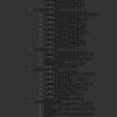
Redmi Note 9T
Galaxy S3 Mini (I8190)
Redmi Note 9S
Samsung Note
Redmi Note 9 Pro
Galaxy Note 20 Ultra (N981F)
Redmi Note 9
Galaxy Note 20 (N980F)
Redmi Note 8T
Galaxy Note 10 (N970)
Redmi Note 8 Pro
Galaxy Note 9 (N960)
Redmi Note 8 2021
Galaxy Note 8 (N950)
Redmi Note 8
Galaxy Note 4 (N910)
Redmi Note 7 Pro
Galaxy Note 3 (N9005)
Redmi Note 7
Samsung Lite
Redmi Note 6 Pro
Galaxy Note 10 Lite (N770)
Redmi Note 5
Galaxy Note 3 Lite (N7505)
Pocophone
Galaxy S10 Lite (G770)
Poco X3 Pro
Samsung Plus
Poco X3 NFC
Galaxy S21 Plus 5G (G996B)
Poco X3
Galaxy S20 Plus (G985F)
Poco M3
Galaxy Note 10 Plus (N975)
Poco M2 Pro
Galaxy S10 Plus (G975F)
Poco F2 Pro
Galaxy S9 Plus (G965)
Poco F1
Galaxy S8 Plus (G955)
Autres marques
Galaxy S6 Edge Plus (G928)
Acer
Galaxy A8 Plus 2018 (A730)
Alcatel
Galaxy A6 Plus 2018 (A605)
Asus