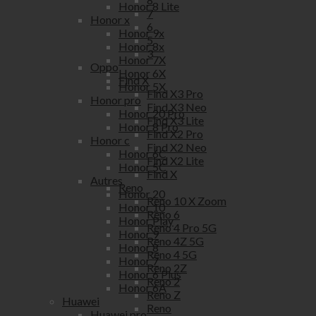
Honor 8 Lite
7
Honor x
6
Honor 9x
5
Honor 8x
3
Honor 7X
Oppo
Honor 6X
Find X
Honor 5X
Find X3 Pro
Honor pro
Find X3 Neo
Honor 20 Pro
Find X3 Lite
Honor 8 Pro
Find X2 Pro
Honor c
Find X2 Neo
Honor 6C
Find X2 Lite
Honor 5C
Find X
Autres
Reno
Honor 20
Reno 10 X Zoom
Honor 10
Reno 6
Honor Play
Reno 4 Pro 5G
Honor 9
Reno 4Z 5G
Honor 8
Reno 4 5G
Honor 7
Reno 2Z
Honor 6 Plus
Reno 2
Honor 6A
Reno Z
Huawei
Reno
Huawei pro