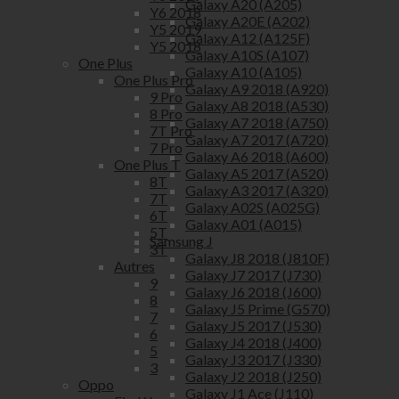
Galaxy A20 (A205)
Y6 2018
Galaxy A20E (A202)
Y5 2019
Galaxy A12 (A125F)
Y5 2018
Galaxy A10S (A107)
One Plus
Galaxy A10 (A105)
One Plus Pro
Galaxy A9 2018 (A920)
9 Pro
Galaxy A8 2018 (A530)
8 Pro
Galaxy A7 2018 (A750)
7T Pro
Galaxy A7 2017 (A720)
7 Pro
Galaxy A6 2018 (A600)
One Plus T
Galaxy A5 2017 (A520)
8T
Galaxy A3 2017 (A320)
7T
Galaxy A02S (A025G)
6T
Galaxy A01 (A015)
5T
Samsung J
3T
Galaxy J8 2018 (J810F)
Autres
Galaxy J7 2017 (J730)
9
Galaxy J6 2018 (J600)
8
Galaxy J5 Prime (G570)
7
Galaxy J5 2017 (J530)
6
Galaxy J4 2018 (J400)
5
Galaxy J3 2017 (J330)
3
Galaxy J2 2018 (J250)
Oppo
Galaxy J1 Ace (J110)