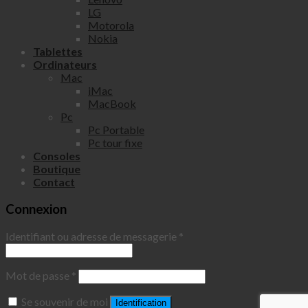
LG
Motorola
Nokia
Tablettes
Ordinateurs
Mac
iMac
MacBook
Pc
Pc Portable
Pc tour fixe
Consoles
Boutique
Contact
Connexion
Identifiant ou adresse de messagerie
*
Mot de passe
*
Se souvenir de moi
Identification