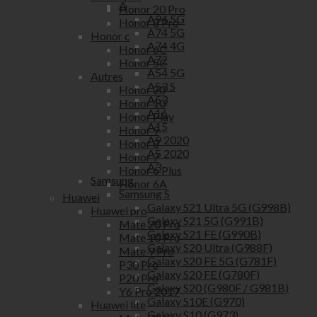
A
Honor 20 Pro
A94 5G
Honor 8 Pro
A74 5G
Honor c
A74 4G
Honor 6C
A72
Honor 5C
A54 5G
Autres
A53 S
Honor 20
A53
Honor 10
A16
Honor Play
A15
Honor 9
A9 2020
Honor 8
A5 2020
Honor 7
A3
Honor 6 Plus
Samsung
Honor 6A
Samsung S
Huawei
Galaxy S21 Ultra 5G (G998B)
Huawei pro
Galaxy S21 5G (G991B)
Mate 20 Pro
Galaxy S21 FE (G990B)
Mate 10 Pro
Galaxy S20 Ultra (G988F)
Mate 9 Pro
Galaxy S20 FE 5G (G781F)
P30 Pro
Galaxy S20 FE (G780F)
P20 Pro
Galaxy S20 (G980F / G981B)
Y6 Pro 2017
Galaxy S10E (G970)
Huawei lite
Galaxy S10 (G973)