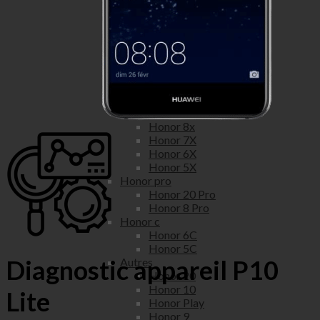
Honor View 20
Honor View 10
Honor lite
Honor 20 Lite
Honor 10 Lite
Honor 9 Lite
Honor 8 Lite
Honor x
Honor 9x
Honor 8x
Honor 7X
Honor 6X
Honor 5X
Honor pro
Honor 20 Pro
Honor 8 Pro
Honor c
Honor 6C
Honor 5C
Diagnostic appareil P10
Autres
Honor 20
Honor 10
Lite
Honor Play
Honor 9