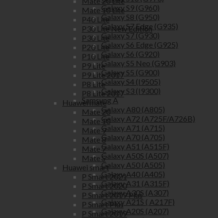
Mate 20 Lite
Galaxy S9 (G960)
Mate 10 Lite
Galaxy S8 (G950)
P40 Lite
Galaxy S7 Edge (G935)
P30 Lite New Edition
Galaxy S7 (G930)
P30 Lite
Galaxy S6 Edge (G925)
P20 Lite
Galaxy S6 (G920)
P10 Lite
Galaxy S5 Neo (G903)
P9 Lite
Galaxy S5 (G900)
P9 Lite 2017
Galaxy S4 (I9505)
P8 Lite
Galaxy S3 (I9300)
P8 Lite 2017
Samsung A
Huawei mate
Galaxy A80 (A805)
Mate 20
Galaxy A72 (A725F/A726B)
Mate 10
Galaxy A71 (A715)
Mate 9
Galaxy A70 (A705)
Mate 8
Galaxy A51 (A515F)
Mate 7
Galaxy A50S (A507)
Mate S
Galaxy A50 (A505)
Huawei smart
Galaxy A40 (A405)
P Smart 2021
Galaxy A31 (A315F)
P Smart 2020
Galaxy A30S (A307)
P Smart 2019 Plus
Galaxy A21S ( A217F)
P Smart Plus
Galaxy A20S (A207)
P Smart 2019