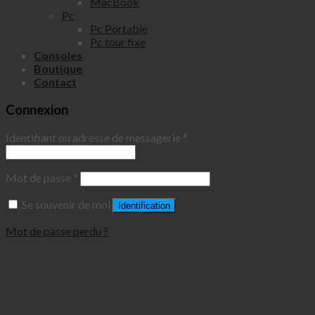
MacBook
Pc
Pc Portable
Pc tour fixe
Consoles
Boutique
Contact
Connexion
Identifiant ou adresse de messagerie
*
Mot de passe
*
Se souvenir de moi
Identification
Mot de passe perdu ?