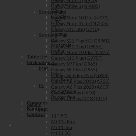
Galaxy Note 4 (N910)
Blackberry
Galaxy Note 3 (N9005)
Wiko
Samsung Lite
Google
Galaxy Note 10 Lite (N770)
HTC
Galaxy Note 3 Lite (N7505)
ZTE
Galaxy S10 Lite (G770)
Lenovo
Samsung Plus
LG
Galaxy S21 Plus 5G (G996B)
Motorola
Galaxy S20 Plus (G985F)
Nokia
Galaxy Note 10 Plus (N975)
Tablettes
Galaxy S10 Plus (G975F)
Ordinateurs
Galaxy S9 Plus (G965)
Mac
Galaxy S8 Plus (G955)
iMac
Galaxy S6 Edge Plus (G928)
MacBook
Galaxy A8 Plus 2018 (A730)
Pc
Galaxy A6 Plus 2018 (A605)
Pc Portable
Galaxy J6 Plus (J610)
Pc tour fixe
Galaxy J4 Plus 2018 (J415)
Consoles
Xiaomi
Boutique
Mi
Contact
11T 5G
Mi 11 Ultra
Mi 11i 5G
Mi 11 5G