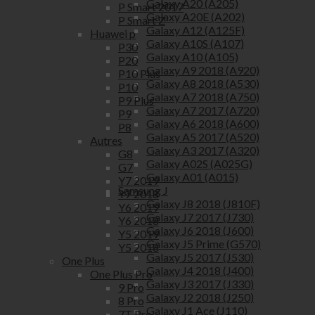
Galaxy A20 (A205)
P Smart 2017
Galaxy A20E (A202)
P Smart Z
Galaxy A12 (A125F)
Huawei p
Galaxy A10S (A107)
P30
Galaxy A10 (A105)
P20
Galaxy A9 2018 (A920)
P10 Plus
Galaxy A8 2018 (A530)
P10
Galaxy A7 2018 (A750)
P9 Plus
Galaxy A7 2017 (A720)
P9
Galaxy A6 2018 (A600)
P8
Galaxy A5 2017 (A520)
Autres
Galaxy A3 2017 (A320)
G8
Galaxy A02S (A025G)
G7
Galaxy A01 (A015)
Y7 2019
Samsung J
Y7 2018
Galaxy J8 2018 (J810F)
Y6 2019
Galaxy J7 2017 (J730)
Y6 2018
Galaxy J6 2018 (J600)
Y5 2019
Galaxy J5 Prime (G570)
Y5 2018
Galaxy J5 2017 (J530)
One Plus
Galaxy J4 2018 (J400)
One Plus Pro
Galaxy J3 2017 (J330)
9 Pro
Galaxy J2 2018 (J250)
8 Pro
Galaxy J1 Ace (J110)
7T Pro