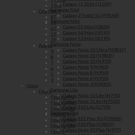
Galaxy J1 2016 (J120F)
7 Pro
Samsung Fold
One Plus T
Galaxy Z Fold2 5G (F916B)
8T
Samsung Mini
7T
Galaxy S5 Mini (G800)
6T
Galaxy S4 Mini (I9195)
5T
Galaxy S3 Mini (I8190)
3T
Samsung Note
Autres
Galaxy Note 20 Ultra (N981F)
9
Galaxy Note 20 (N980F)
8
Galaxy Note 10 (N970)
7
Galaxy Note 9 (N960)
6
Galaxy Note 8 (N950)
5
Galaxy Note 4 (N910)
3
Galaxy Note 3 (N9005)
Oppo
Samsung Lite
Find X
Galaxy Note 10 Lite (N770)
Find X3 Pro
Galaxy Note 3 Lite (N7505)
Find X3 Neo
Galaxy S10 Lite (G770)
Find X3 Lite
Samsung Plus
Find X2 Pro
Galaxy S21 Plus 5G (G996B)
Find X2 Neo
Galaxy S20 Plus (G985F)
Find X2 Lite
Galaxy Note 10 Plus (N975)
Find X