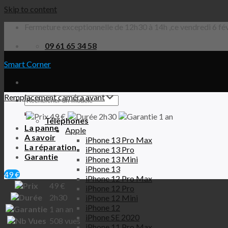
Skip to content
Fermeture exceptionnelle de 12h30 à 14h ,ce vendredi 6 fév
09 61 65 34 58
Smart Corner
Remplacement caméra avant
49 €
2h30
1 an
Téléphones
La panne
Apple
A savoir
iPhone 13 Pro Max
La réparation
iPhone 13 Pro
Garantie
iPhone 13 Mini
iPhone 13
49 €
iPhone 12 Pro Max
49
€
iPhone 12 Pro
2h30
iPhone 12 Mini
iPhone 12
1 an
an
iPhone SE 2020
508
vues
iPhone 11 Pro Max