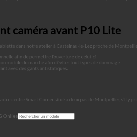
nt caméra avant P10 Lite
blette dans notre atelier à Castelnau-le-Lez proche de Montpelli
nnelle afin de permettre l’ouverture de celui-ci
tion mobile du marché afin d’éviter tout types de dommage
ant avec des gants antistatiques.
votre centre Smart Corner situé à deux pas de Montpellier, s’il y pr
G Online