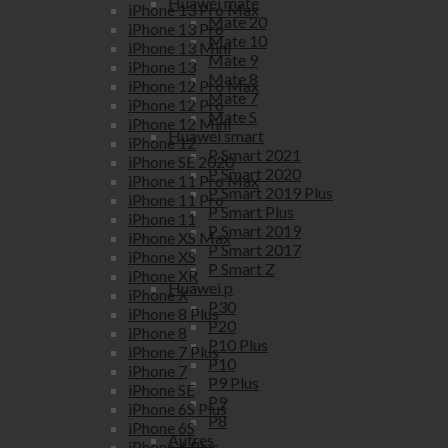
Huawei mate
iPhone 13 Pro Max
Mate 20
iPhone 13 Pro
Mate 10
iPhone 13 Mini
Mate 9
iPhone 13
Mate 8
iPhone 12 Pro Max
Mate 7
iPhone 12 Pro
Mate S
iPhone 12 Mini
Huawei smart
iPhone 12
P Smart 2021
iPhone SE 2020
P Smart 2020
iPhone 11 Pro Max
P Smart 2019 Plus
iPhone 11 Pro
P Smart Plus
iPhone 11
P Smart 2019
iPhone XS Max
P Smart 2017
iPhone XS
P Smart Z
iPhone XR
Huawei p
iPhone X
P30
iPhone 8 Plus
P20
iPhone 8
P10 Plus
iPhone 7 Plus
P10
iPhone 7
P9 Plus
iPhone SE
P9
iPhone 6S Plus
P8
iPhone 6S
Autres
iPhone 6 Plus