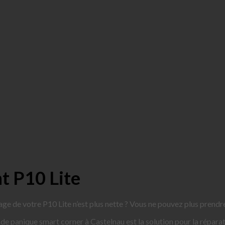
t P10 Lite
age de votre P10 Lite n’est plus nette ? Vous ne pouvez plus prendre
s de panique smart corner à Castelnau est la solution pour la répa