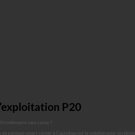
’exploitation P20
P20 redémarre sans cesse ?
s de panique smart corner à Castelnau est la solution pour la réinsta