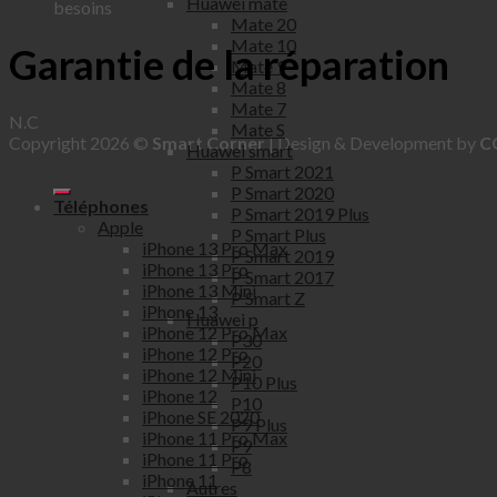
Huawei mate
besoins
Mate 20
Mate 10
Garantie de la réparation
Mate 9
Mate 8
Mate 7
N.C
Mate S
Copyright 2026 ©
Smart Corner
| Design & Development by
C
Huawei smart
P Smart 2021
P Smart 2020
Téléphones
P Smart 2019 Plus
Apple
P Smart Plus
iPhone 13 Pro Max
P Smart 2019
iPhone 13 Pro
P Smart 2017
iPhone 13 Mini
P Smart Z
iPhone 13
Huawei p
iPhone 12 Pro Max
P30
iPhone 12 Pro
P20
iPhone 12 Mini
P10 Plus
iPhone 12
P10
iPhone SE 2020
P9 Plus
iPhone 11 Pro Max
P9
iPhone 11 Pro
P8
iPhone 11
Autres