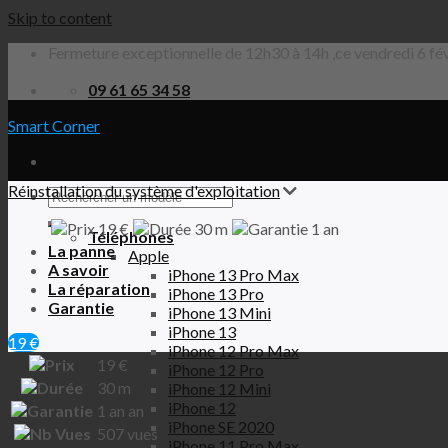
Skip to content
Fermeture exceptionnelle de 12h30 à 14h ,ce vendredi 6 fév
09 61 65 34 58
Smart Corner
Réinstallation du système d'exploitation
19 €
30 m
1 an
Téléphones
La panne
Apple
A savoir
iPhone 13 Pro Max
La réparation
iPhone 13 Pro
Garantie
iPhone 13 Mini
iPhone 13
19 €
iPhone 12 Pro Max
19
€
iPhone 12 Pro
30 m
iPhone 12 Mini
iPhone 12
1 an
an
iPhone SE 2020
507
vues
iPhone 11 Pro Max