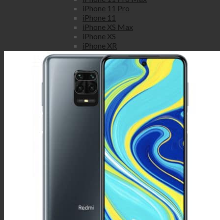
iPhone 11 Pro
iPhone 11
iPhone XS Max
iPhone XS
iPhone XR
iPhone X
iPhone 8 Plus
iPhone 8
iPhone 7 Plus
iPhone 7
iPhone SE
iPhone 6S Plus
iPhone 6S
iPhone 6 Plus
iPhone 6
iPhone 5S
iPhone 5C
iPhone 5
iPhone 4S
iPhone 4
Honor
Honor view
Honor View 20