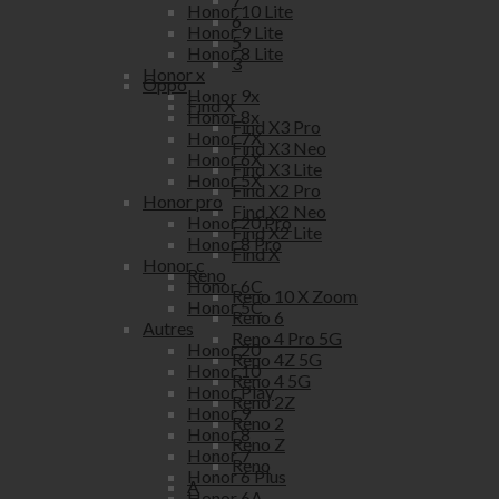
Honor 10 Lite
6
Honor 9 Lite
5
Honor 8 Lite
3
Honor x
Oppo
Honor 9x
Find X
Honor 8x
Find X3 Pro
Honor 7X
Find X3 Neo
Honor 6X
Find X3 Lite
Honor 5X
Find X2 Pro
Honor pro
Find X2 Neo
Honor 20 Pro
Find X2 Lite
Honor 8 Pro
Find X
Honor c
Reno
Honor 6C
Reno 10 X Zoom
Honor 5C
Reno 6
Autres
Reno 4 Pro 5G
Honor 20
Reno 4Z 5G
Honor 10
Reno 4 5G
Honor Play
Reno 2Z
Honor 9
Reno 2
Honor 8
Reno Z
Honor 7
Reno
Honor 6 Plus
A
Honor 6A