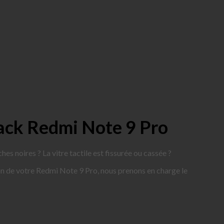
ack Redmi Note 9 Pro
s noires ? La vitre tactile est fissurée ou cassée ?
tion de votre Redmi Note 9 Pro, nous prenons en charge le