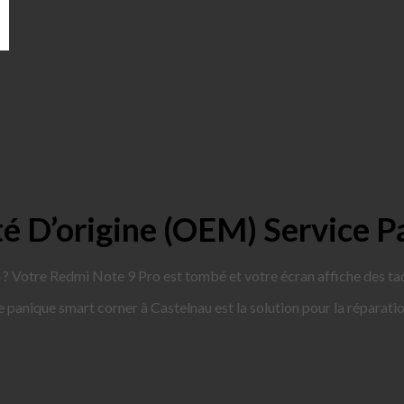
é D’origine (OEM) Service P
? Votre Redmi Note 9 Pro est tombé et votre écran affiche des tache
 de panique smart corner à Castelnau est la solution pour la répara