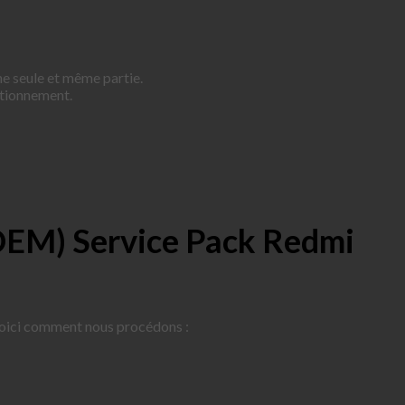
ne seule et même partie.
ctionnement.
(OEM) Service Pack Redmi
voici comment nous procédons :