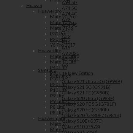
A94 5G
Huawei
A74 5G
Huawei pro
A74 4G
Mate 20 Pro
A72
Mate 10 Pro
A54 5G
Mate 9 Pro
A53 S
P30 Pro
A53
P20 Pro
A16
Y6 Pro 2017
A15
Huawei lite
A9 2020
Mate 20 Lite
A5 2020
Mate 10 Lite
A3
P40 Lite
Samsung
P30 Lite New Edition
Samsung S
P30 Lite
Galaxy S21 Ultra 5G (G998B)
P20 Lite
Galaxy S21 5G (G991B)
P10 Lite
Galaxy S21 FE (G990B)
P9 Lite
Galaxy S20 Ultra (G988F)
P9 Lite 2017
Galaxy S20 FE 5G (G781F)
P8 Lite
Galaxy S20 FE (G780F)
P8 Lite 2017
Galaxy S20 (G980F / G981B)
Huawei mate
Galaxy S10E (G970)
Mate 20
Galaxy S10 (G973)
Mate 10
Galaxy S9 (G960)