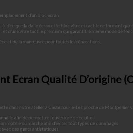
 remplacement d’un bloc écran.
-dire que la dalle écran et le bloc vitre et tactile ne forment qu’u
, et d’une vitre tactile premium qui garantit le même mode de fon
ièce et de la manœuvre pour toutes les réparations.
nt Ecran Qualité D’origine 
ette dans notre atelier à Castelnau-le-Lez proche de Montpellier 
nnelle afin de permettre l’ouverture de celui-ci
tion mobile du marché afin d’éviter tout types de dommages
 avec des gants antistatiques.