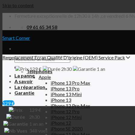
Skip to content
Fermeture exceptionnelle de 12h30 à 14h ,ce vendredi 6 fév
09 61 65 34 58
Smart Corner
Remplacement Ecran Qualité D'origine (OEM) Service Pack
129 €
2h30
1 an
Téléphones
La panne
Apple
A savoir
iPhone 13 Pro Max
La réparation
iPhone 13 Pro
Garantie
iPhone 13 Mini
iPhone 13
129 €
iPhone 12 Pro Max
129
€
iPhone 12 Pro
2h30
iPhone 12 Mini
iPhone 12
1 an
an
iPhone SE 2020
348
vues
iPhone 11 Pro Max