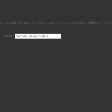
votre centre Smart Corner situé à deux pas de Montpellier, s’il y p
G Online