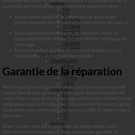
téléphone ou tablette dans notre atelier à Castelnau-le-Lez à
Autres
proximité de Montpellier voici comment nous procédons :
G8
G7
Nous faisons chauffer le téléphone sur une plaque
Y7 2019
professionnelle afin de permettre l’ouverture de celui-ci
Y7 2018
Y6 2019
Nous ouvrons le mobile avec les meilleurs outils de
Y6 2018
réparation mobile du marché afin d’éviter tout types de
Y5 2019
dommage
Y5 2018
Nous procédons au remplacement de la pièce ou à la
One Plus
microsoudure en fonction des modèles
One Plus Pro
9 Pro
Garantie de la réparation
8 Pro
7T Pro
7 Pro
Votre réparation est garantie un an pour le remplacement du
One Plus T
connecteur de charge ou trois mois pour la microsoudure de
8T
celui-ci hors casse et oxydation dans votre centre Smart Corner
7T
situé à deux pas de Montpellier, s’il y présente des soucis après
6T
réparation nous serons ravis de vous accueillir et de procéder à
5T
l’échange.
3T
Autres
Smart Corner vous fera signer une décharge avant toute
9
opération de microsoudure. Nous ne pouvons garantir le
8