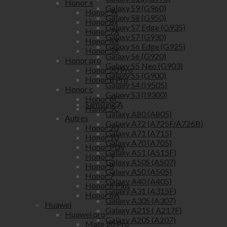
Honor x
Galaxy S9 (G960)
Honor 9x
Galaxy S8 (G950)
Honor 8x
Galaxy S7 Edge (G935)
Honor 7X
Galaxy S7 (G930)
Honor 6X
Galaxy S6 Edge (G925)
Honor 5X
Galaxy S6 (G920)
Honor pro
Galaxy S5 Neo (G903)
Honor 20 Pro
Galaxy S5 (G900)
Honor 8 Pro
Galaxy S4 (I9505)
Honor c
Galaxy S3 (I9300)
Honor 6C
Samsung A
Honor 5C
Galaxy A80 (A805)
Autres
Galaxy A72 (A725F/A726B)
Honor 20
Galaxy A71 (A715)
Honor 10
Galaxy A70 (A705)
Honor Play
Galaxy A51 (A515F)
Honor 9
Galaxy A50S (A507)
Honor 8
Galaxy A50 (A505)
Honor 7
Galaxy A40 (A405)
Honor 6 Plus
Galaxy A31 (A315F)
Honor 6A
Galaxy A30S (A307)
Huawei
Galaxy A21S ( A217F)
Huawei pro
Galaxy A20S (A207)
Mate 20 Pro