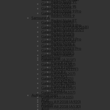
Redmi Note 9T
Galaxy S5 (G900)
Redmi Note 9S
Galaxy S4 (I9505)
Redmi Note 9 Pro
Galaxy S3 (I9300)
Redmi Note 9
Samsung A
Redmi Note 8T
Galaxy A80 (A805)
Redmi Note 8 Pro
Galaxy A72 (A725F/A726B)
Redmi Note 8 2021
Galaxy A71 (A715)
Redmi Note 8
Galaxy A70 (A705)
Redmi Note 7 Pro
Galaxy A51 (A515F)
Redmi Note 7
Galaxy A50S (A507)
Redmi Note 6 Pro
Galaxy A50 (A505)
Redmi Note 5
Galaxy A40 (A405)
Pocophone
Galaxy A31 (A315F)
Poco X3 Pro
Galaxy A30S (A307)
Poco X3 NFC
Galaxy A21S ( A217F)
Poco X3
Galaxy A20S (A207)
Poco M3
Galaxy A20 (A205)
Poco M2 Pro
Galaxy A20E (A202)
Poco F2 Pro
Galaxy A12 (A125F)
Poco F1
Galaxy A10S (A107)
Autres marques
Galaxy A10 (A105)
Acer
Galaxy A9 2018 (A920)
Alcatel
Galaxy A8 2018 (A530)
Asus