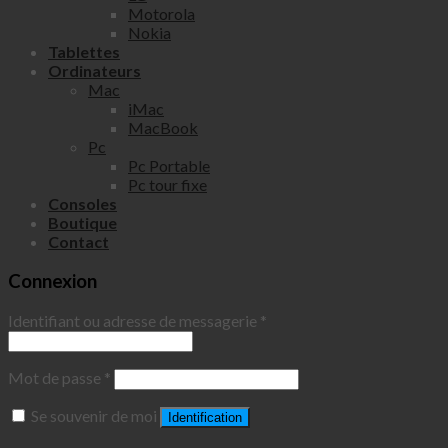
Motorola
Nokia
Tablettes
Ordinateurs
Mac
iMac
MacBook
Pc
Pc Portable
Pc tour fixe
Consoles
Boutique
Contact
Connexion
Identifiant ou adresse de messagerie
*
Mot de passe
*
Se souvenir de moi
Identification