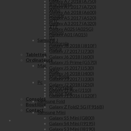
Galaxy A7 2018 (A750)
Blackberry
Galaxy A7 2017 (A720)
Wiko
Galaxy A6 2018 (A600)
Google
Galaxy A5 2017 (A520)
HTC
Galaxy A3 2017 (A320)
ZTE
Galaxy A02S (A025G)
Lenovo
Galaxy A01 (A015)
LG
Samsung J
Motorola
Galaxy J8 2018 (J810F)
Nokia
Galaxy J7 2017 (J730)
Tablettes
Galaxy J6 2018 (J600)
Ordinateurs
Galaxy J5 Prime (G570)
Mac
Galaxy J5 2017 (J530)
iMac
Galaxy J4 2018 (J400)
MacBook
Galaxy J3 2017 (J330)
Pc
Galaxy J2 2018 (J250)
Pc Portable
Galaxy J1 Ace (J110)
Pc tour fixe
Galaxy J1 2016 (J120F)
Consoles
Samsung Fold
Boutique
Galaxy Z Fold2 5G (F916B)
Contact
Samsung Mini
Galaxy S5 Mini (G800)
Galaxy S4 Mini (I9195)
Galaxy S3 Mini (I8190)