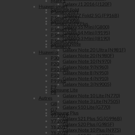
Mate S
Galaxy J1 2016 (J120F)
Huawei smart
Samsung Fold
P Smart 2021
Galaxy Z Fold2 5G (F916B)
P Smart 2020
Samsung Mini
P Smart 2019 Plus
Galaxy S5 Mini (G800)
P Smart Plus
Galaxy S4 Mini (I9195)
P Smart 2019
Galaxy S3 Mini (I8190)
P Smart 2017
Samsung Note
P Smart Z
Galaxy Note 20 Ultra (N981F)
Huawei p
Galaxy Note 20 (N980F)
P30
Galaxy Note 10 (N970)
P20
Galaxy Note 9 (N960)
P10 Plus
Galaxy Note 8 (N950)
P10
Galaxy Note 4 (N910)
P9 Plus
Galaxy Note 3 (N9005)
P9
Samsung Lite
P8
Galaxy Note 10 Lite (N770)
Autres
Galaxy Note 3 Lite (N7505)
G8
Galaxy S10 Lite (G770)
G7
Samsung Plus
Y7 2019
Galaxy S21 Plus 5G (G996B)
Y7 2018
Galaxy S20 Plus (G985F)
Y6 2019
Galaxy Note 10 Plus (N975)
Y6 2018