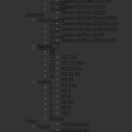
Galaxy S10 Plus (G975F)
Y5 2019
Galaxy S9 Plus (G965)
Y5 2018
Galaxy S8 Plus (G955)
One Plus
Galaxy S6 Edge Plus (G928)
One Plus Pro
Galaxy A8 Plus 2018 (A730)
9 Pro
Galaxy A6 Plus 2018 (A605)
8 Pro
Galaxy J6 Plus (J610)
7T Pro
Galaxy J4 Plus 2018 (J415)
7 Pro
Xiaomi
One Plus T
Mi
8T
11T 5G
7T
Mi 11 Ultra
6T
Mi 11i 5G
5T
Mi 11 5G
3T
Mi 9T
Autres
Mi 9 Se
9
Mi 9
8
Mi 8
7
Mi 6x
6
Mi 6
5
Mi 5
3
Mi Lite
Oppo
Mi 11 Lite 5G
Find X
Mi 11 Lite 4G
Find X3 Pro