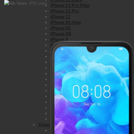
492
vues
iPhone 11 Pro Max
iPhone 11 Pro
iPhone 11
iPhone XS Max
iPhone XS
iPhone XR
iPhone X
iPhone 8 Plus
iPhone 8
iPhone 7 Plus
iPhone 7
iPhone SE
iPhone 6S Plus
iPhone 6S
iPhone 6 Plus
iPhone 6
iPhone 5S
iPhone 5C
iPhone 5
iPhone 4S
iPhone 4
Honor
Honor view