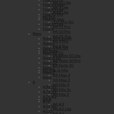
Mi 10 Lite
Find X3 Neo
Mi 9 Lite
Find X3 Lite
Mi 8 Lite
Find X2 Pro
Mi Pro
Find X2 Neo
11T Pro 5G
Find X2 Lite
Mi 11 Pro
Find X
Mi 10 Pro
Reno
Mi 9T Pro
Reno 10 X Zoom
Mi 9 Pro
Reno 6
Mi 8 Pro
Reno 4 Pro 5G
Mi Note
Reno 4Z 5G
Mi Note 10 Lite
Reno 4 5G
Mi Note 10 Pro
Reno 2Z
Mi Note 10
Reno 2
Mi Max & Mix
Reno Z
Mi Max 3
Reno
Mi Max 2
A
Mi Mix 3
A94 5G
Mi Mix 2s
A74 5G
Mi Mix 2
A74 4G
Mi A
A72
Mi A3
A54 5G
Mi A2 Lite
A53 S
Mi A2